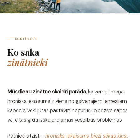
KONTEKSTS
Ko saka
zinātnieki
Mūsdienu zinātne skaidri parāda
, ka zema līmeņa
hronisks iekaisums ir viens no galvenajiem iemesliem,
kāpēc cilvēki jūtas pastāvīgi noguruši, piedzīvo sāpes
vai citas grūti izskaidrojamas veselības problēmas.
Pētnieki atzīst –
hronisks iekaisums bieži sākas klusi
,