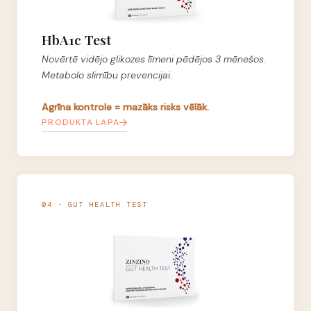
HbA1c Test
Novērtē vidējo glikozes līmeni pēdējos 3 mēnešos.
Metabolo slimību prevencijai.
Agrīna kontrole = mazāks risks vēlāk.
PRODUKTA LAPA
04 · GUT HEALTH TEST