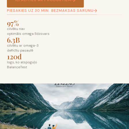
PIESAKIES UZ 30 MIN. BEZMAKSAS SARUNU
97%
cilvēku nav
optimāls omega līdzsvars
6.3B
cilvēku ar omega-3
deficītu pasaulē
120d
logs, ko atspoguļo
BalanceTest