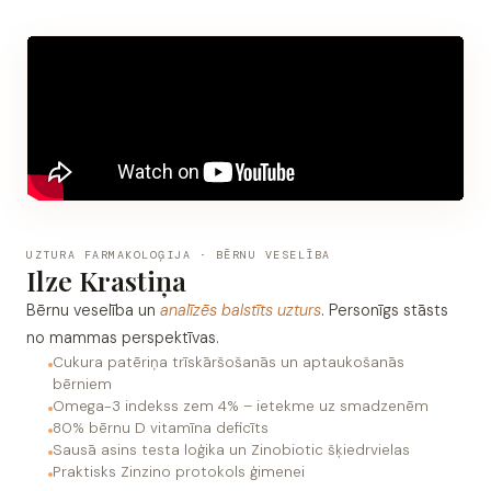
UZTURA FARMAKOLOĢIJA · BĒRNU VESELĪBA
Ilze Krastiņa
Bērnu veselība un
analīzēs balstīts uzturs
. Personīgs stāsts
no mammas perspektīvas.
Cukura patēriņa trīskāršošanās un aptaukošanās
bērniem
Omega-3 indekss zem 4% – ietekme uz smadzenēm
80% bērnu D vitamīna deficīts
Sausā asins testa loģika un Zinobiotic šķiedrvielas
Praktisks Zinzino protokols ģimenei