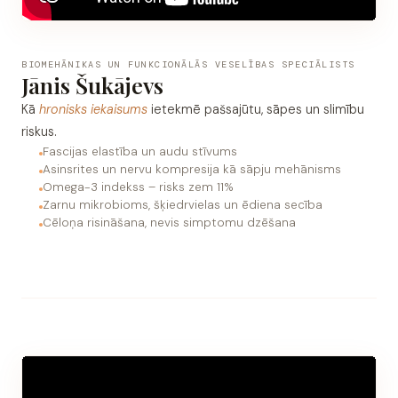
BIOMEHĀNIKAS UN FUNKCIONĀLĀS VESELĪBAS SPECIĀLISTS
Jānis Šukājevs
Kā
hronisks iekaisums
ietekmē pašsajūtu, sāpes un slimību
riskus.
Fascijas elastība un audu stīvums
Asinsrites un nervu kompresija kā sāpju mehānisms
Omega-3 indekss – risks zem 11%
Zarnu mikrobioms, šķiedrvielas un ēdiena secība
Cēloņa risināšana, nevis simptomu dzēšana