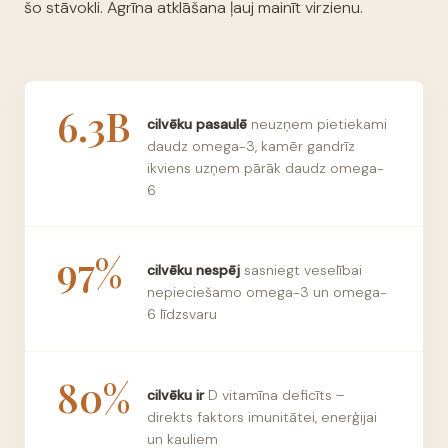
šo stāvokli. Agrīna atklāšana ļauj mainīt virzienu.
6.3B
cilvēku pasaulē
neuzņem pietiekami
daudz omega-3, kamēr gandrīz
ikviens uzņem pārāk daudz omega-
6
97%
cilvēku nespēj
sasniegt veselībai
nepieciešamo omega-3 un omega-
6 līdzsvaru
80%
cilvēku ir
D vitamīna deficīts –
direkts faktors imunitātei, enerģijai
un kauliem