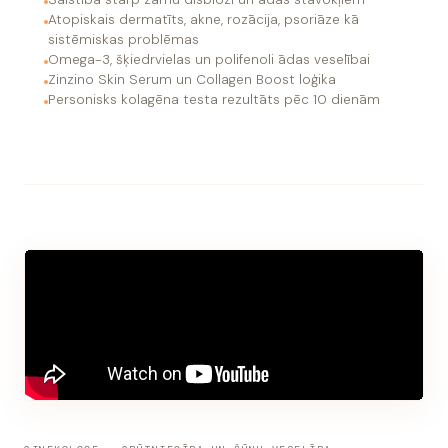
Atopiskais dermatīts, akne, rozācija, psoriāze kā
sistēmiskas problēmas
Omega-3, šķiedrvielas un polifenoli ādas veselībai
Zinzino Skin Serum un Collagen Boost loģika
Personisks kolagēna testa rezultāts pēc 10 dienām