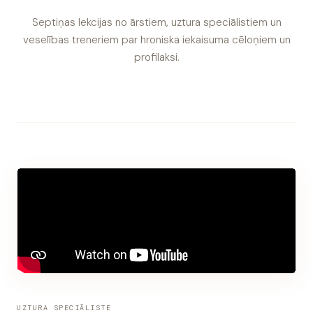
Septiņas lekcijas no ārstiem, uztura speciālistiem un
veselības treneriem par hroniska iekaisuma cēloņiem un
profilaksi.
UZTURA SPECIĀLISTE