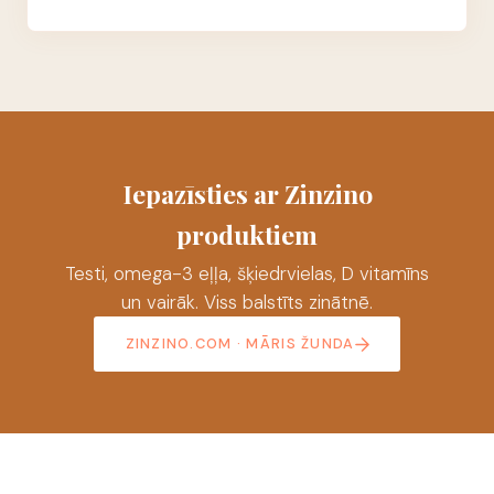
Iepazīsties ar Zinzino
produktiem
Testi, omega-3 eļļa, šķiedrvielas, D vitamīns
un vairāk. Viss balstīts zinātnē.
ZINZINO.COM · MĀRIS ŽUNDA