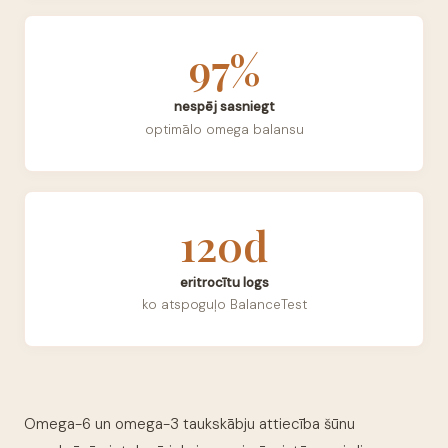
97%
nespēj sasniegt
optimālo omega balansu
120d
eritrocītu logs
ko atspoguļo BalanceTest
Omega-6 un omega-3 taukskābju attiecība šūnu