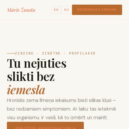
Māris Žunda
BEZMAKSAS SARUNA
EN
RU
ZINZINO · ZINĀTNE · PROFILAKSE
Tu nejūties
slikti bez
iemesla
Hronisks zema līmeņa iekaisums bieži sākas klusi –
bez redzamiem simptomiem. Ar laiku tas ietekmē
visu organismu. Ir veidi, kā to izmērīt un mainīt.
IEPAZĪTIES AR PRODUKTIEM