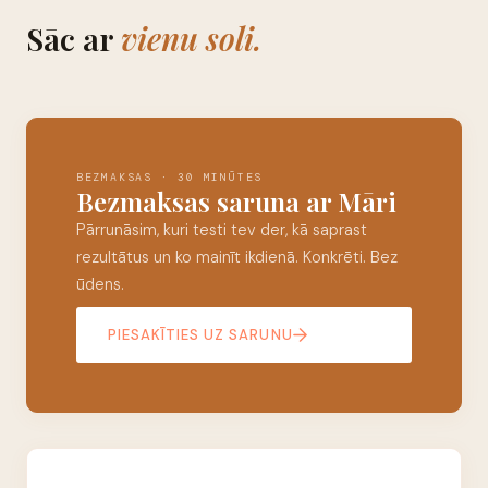
Sāc ar
vienu soli.
BEZMAKSAS · 30 MINŪTES
Bezmaksas saruna ar Māri
Pārrunāsim, kuri testi tev der, kā saprast
rezultātus un ko mainīt ikdienā. Konkrēti. Bez
ūdens.
PIESAKĪTIES UZ SARUNU