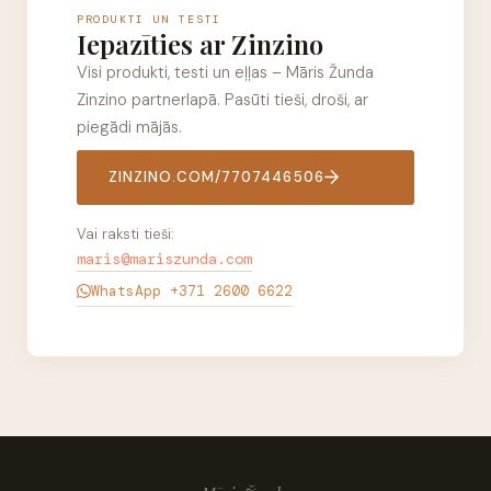
PRODUKTI UN TESTI
Iepazīties ar Zinzino
Visi produkti, testi un eļļas – Māris Žunda
Zinzino partnerlapā. Pasūti tieši, droši, ar
piegādi mājās.
ZINZINO.COM/7707446506
Vai raksti tieši:
maris@mariszunda.com
WhatsApp +371 2600 6622