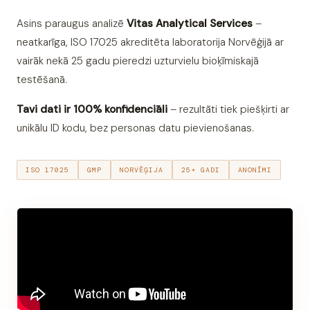
Asins paraugus analizē
Vitas Analytical Services
–
neatkarīga, ISO 17025 akreditēta laboratorija Norvēģijā ar
vairāk nekā 25 gadu pieredzi uzturvielu bioķīmiskajā
testēšanā.
Tavi dati ir 100% konfidenciāli
– rezultāti tiek piešķirti ar
unikālu ID kodu, bez personas datu pievienošanas.
ISO 17025
GMP
NORVĒĢIJA
25+ GADI
ANONĪMI