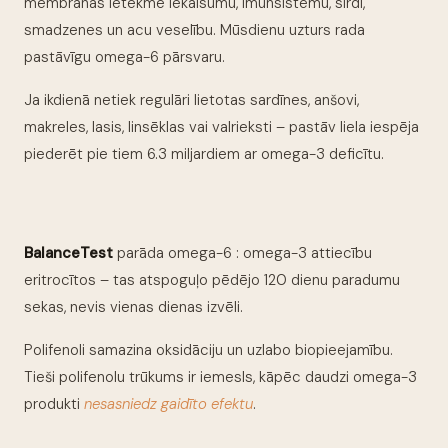
membrānās ietekmē iekaisumu, imūnsistēmu, sirdi,
smadzenes un acu veselību. Mūsdienu uzturs rada
pastāvīgu omega-6 pārsvaru.
Ja ikdienā netiek regulāri lietotas sardīnes, anšovi,
makreles, lasis, linsēklas vai valrieksti – pastāv liela iespēja
piederēt pie tiem 6.3 miljardiem ar omega-3 deficītu.
BalanceTest
parāda omega-6 : omega-3 attiecību
eritrocītos – tas atspoguļo pēdējo 120 dienu paradumu
sekas, nevis vienas dienas izvēli.
Polifenoli samazina oksidāciju un uzlabo biopieejamību.
Tieši polifenolu trūkums ir iemesls, kāpēc daudzi omega-3
produkti
nesasniedz gaidīto efektu
.