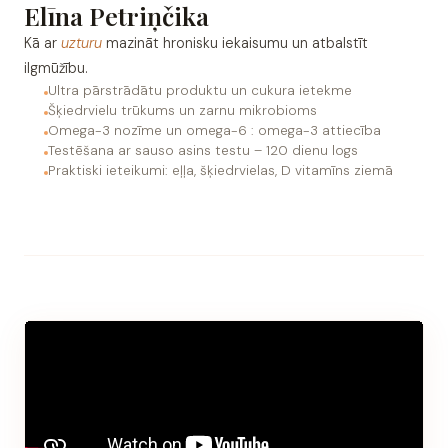
Elīna Petriņčika
Kā ar
uzturu
mazināt hronisku iekaisumu un atbalstīt
ilgmūžību.
Ultra pārstrādātu produktu un cukura ietekme
Šķiedrvielu trūkums un zarnu mikrobioms
Omega-3 nozīme un omega-6 : omega-3 attiecība
Testēšana ar sauso asins testu – 120 dienu logs
Praktiski ieteikumi: eļļa, šķiedrvielas, D vitamīns ziemā