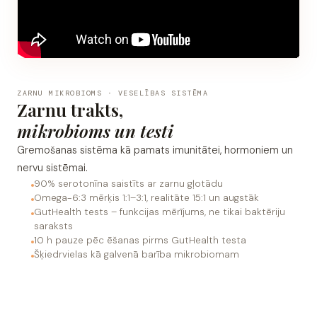
ZARNU MIKROBIOMS · VESELĪBAS SISTĒMA
Zarnu trakts,
mikrobioms un testi
Gremošanas sistēma kā pamats imunitātei, hormoniem un
nervu sistēmai.
90% serotonīna saistīts ar zarnu gļotādu
Omega-6:3 mērķis 1:1–3:1, realitāte 15:1 un augstāk
GutHealth tests – funkcijas mērījums, ne tikai baktēriju
saraksts
10 h pauze pēc ēšanas pirms GutHealth testa
Šķiedrvielas kā galvenā barība mikrobiomam