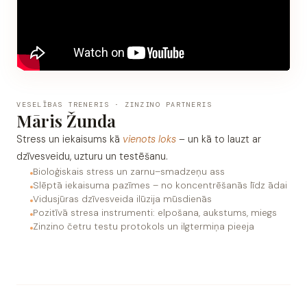
VESELĪBAS TRENERIS · ZINZINO PARTNERIS
Māris Žunda
Stress un iekaisums kā
vienots loks
– un kā to lauzt ar
dzīvesveidu, uzturu un testēšanu.
Bioloģiskais stress un zarnu–smadzeņu ass
Slēptā iekaisuma pazīmes – no koncentrēšanās līdz ādai
Vidusjūras dzīvesveida ilūzija mūsdienās
Pozitīvā stresa instrumenti: elpošana, aukstums, miegs
Zinzino četru testu protokols un ilgtermiņa pieeja