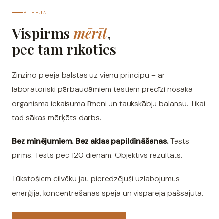
PIEEJA
Vispirms
mērīt
,
pēc tam rīkoties
Zinzino pieeja balstās uz vienu principu – ar
laboratoriski pārbaudāmiem testiem precīzi nosaka
organisma iekaisuma līmeni un taukskābju balansu. Tikai
tad sākas mērķēts darbs.
Bez minējumiem. Bez aklas papildināšanas.
Tests
pirms. Tests pēc 120 dienām. Objektīvs rezultāts.
Tūkstošiem cilvēku jau pieredzējuši uzlabojumus
enerģijā, koncentrēšanās spējā un vispārējā pašsajūtā.