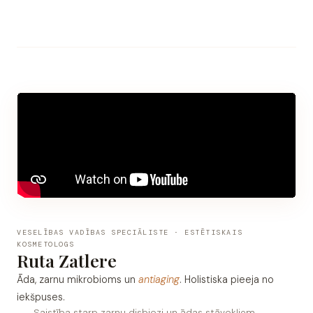
VESELĪBAS VADĪBAS SPECIĀLISTE · ESTĒTISKAIS
KOSMETOLOGS
Ruta Zatlere
Āda, zarnu mikrobioms un
antiaging
. Holistiska pieeja no
iekšpuses.
Saistība starp zarnu disbiozi un ādas stāvokļiem