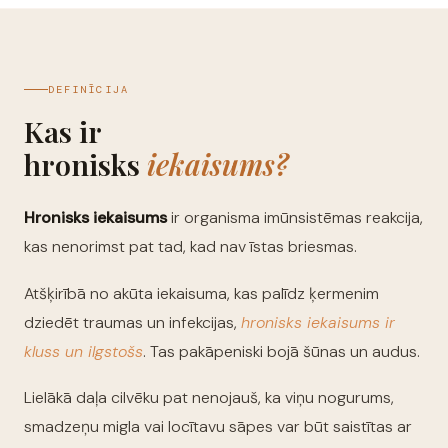
DEFINĪCIJA
Kas ir
hronisks
iekaisums?
Hronisks iekaisums
ir organisma imūnsistēmas reakcija,
kas nenorimst pat tad, kad nav īstas briesmas.
Atšķirībā no akūta iekaisuma, kas palīdz ķermenim
dziedēt traumas un infekcijas,
hronisks iekaisums ir
kluss un ilgstošs
. Tas pakāpeniski bojā šūnas un audus.
Lielākā daļa cilvēku pat nenojauš, ka viņu nogurums,
smadzeņu migla vai locītavu sāpes var būt saistītas ar