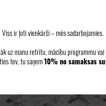
Viss ir ļoti vienkārši – mēs sadarbojamies.
nāk uz manu retrītu, mācību programmu va
ties tev, tu saņem
10% no samaksas s