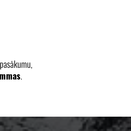
i pasākumu,
ummas
.