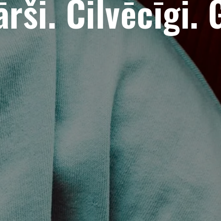
rši. Cilvēcīgi. 