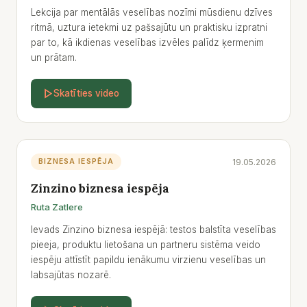
Lekcija par mentālās veselības nozīmi mūsdienu dzīves
ritmā, uztura ietekmi uz pašsajūtu un praktisku izpratni
par to, kā ikdienas veselības izvēles palīdz ķermenim
un prātam.
Skatīties video
19.05.2026
BIZNESA IESPĒJA
Zinzino biznesa iespēja
Ruta Zatlere
Ievads Zinzino biznesa iespējā: testos balstīta veselības
pieeja, produktu lietošana un partneru sistēma veido
iespēju attīstīt papildu ienākumu virzienu veselības un
labsajūtas nozarē.