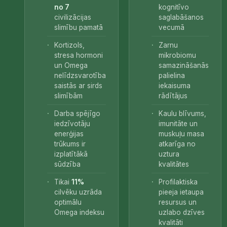
no 7
kognitīvo
civilizācijas
saglabāšanos
slimību pamatā
vecumā
Kortizols,
Zarnu
stresa hormoni
mikrobiomu
un Omega
samazināšanās
nelīdzsvarotība
palielina
saistās ar sirds
iekaisuma
slimībām
rādītājus
Darba spējīgo
Kaulu blīvums,
iedzīvotāju
imunitāte un
enerģijas
muskuļu masa
trūkums ir
atkarīga no
izplatītākā
uztura
sūdzība
kvalitātes
Tikai
11%
Profilaktiska
cilvēku uzrāda
pieeja ietaupa
optimālu
resursus un
Omega indeksu
uzlabo dzīves
kvalitāti