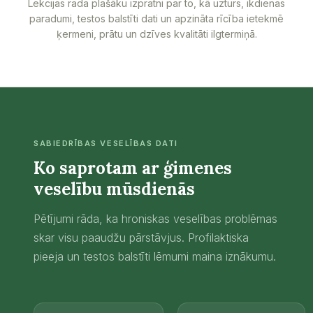
Lekcijas rada plašāku izpratni par to, kā uzturs, ikdienas
paradumi, testos balstīti dati un apzināta rīcība ietekmē
ķermeni, prātu un dzīves kvalitāti ilgtermiņā.
SABIEDRĪBAS VESELĪBAS DATI
Ko saprotam ar ģimenes
veselību mūsdienās
Pētījumi rāda, ka hroniskas veselības problēmas
skar visu paaudžu pārstāvjus. Profilaktiska
pieeja un testos balstīti lēmumi maina iznākumu.