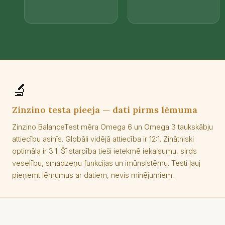
🔬
Zinzino testa pieeja — dati pirms lēmuma
Zinzino BalanceTest mēra Omega 6 un Omega 3 taukskābju
attiecību asinīs. Globāli vidējā attiecība ir 12:1. Zinātniski
optimāla ir 3:1. Šī starpība tieši ietekmē iekaisumu, sirds
veselību, smadzeņu funkcijas un imūnsistēmu. Testi ļauj
pieņemt lēmumus ar datiem, nevis minējumiem.