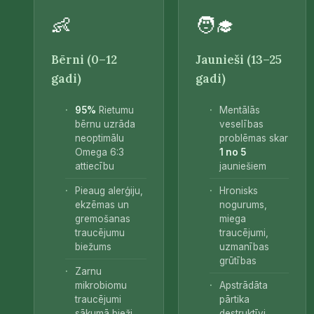
👶
🧑‍🎓
Bērni (0–12
Jaunieši (13–25
gadi)
gadi)
95%
Rietumu
Mentālās
bērnu uzrāda
veselības
neoptimālu
problēmas skar
Omega 6:3
1 no 5
attiecību
jauniešiem
Pieaug alerģiju,
Hronisks
ekzēmas un
nogurums,
gremošanas
miega
traucējumu
traucējumi,
biežums
uzmanības
grūtības
Zarnu
mikrobiomu
Apstrādāta
traucējumi
pārtika
sākumā bieži
destruktīvi