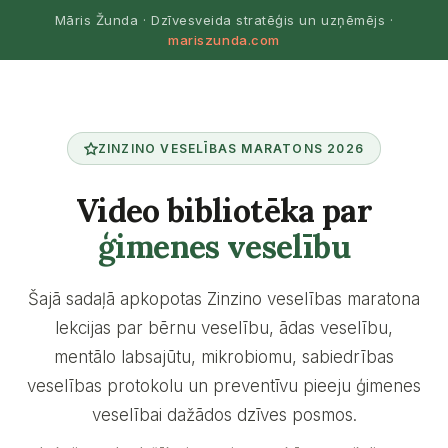
Māris Žunda · Dzīvesveida stratēģis un uzņēmējs ·
mariszunda.com
ZINZINO VESELĪBAS MARATONS 2026
Video bibliotēka par
ģimenes veselību
Šajā sadaļā apkopotas Zinzino veselības maratona
lekcijas par bērnu veselību, ādas veselību,
mentālo labsajūtu, mikrobiomu, sabiedrības
veselības protokolu un preventīvu pieeju ģimenes
veselībai dažādos dzīves posmos.