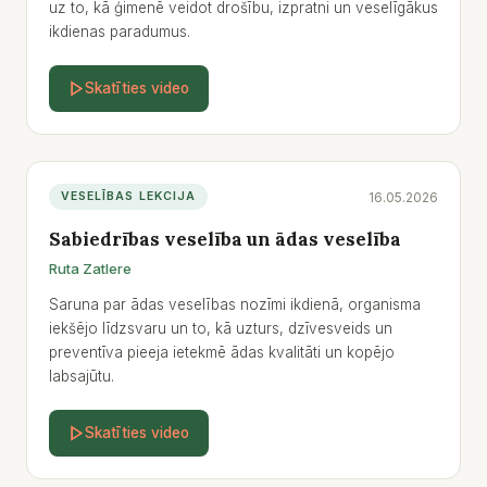
uz to, kā ģimenē veidot drošību, izpratni un veselīgākus
ikdienas paradumus.
Skatīties video
16.05.2026
VESELĪBAS LEKCIJA
Sabiedrības veselība un ādas veselība
Ruta Zatlere
Saruna par ādas veselības nozīmi ikdienā, organisma
iekšējo līdzsvaru un to, kā uzturs, dzīvesveids un
preventīva pieeja ietekmē ādas kvalitāti un kopējo
labsajūtu.
Skatīties video