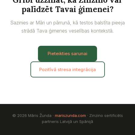
palīdzēt Tavai ģimenei?
Sazinies ar Māri un pārrunā, kā testos balstīta pieeja
strādā Tava ģimenes veselības kontekstā.
Pieteikties sarunai
Pozitīvā stresa integrācija
© 2026 Māris Žunda ·
mariszunda.com
· Zinzino sertificēts
partneris Latvijā un Spānijā