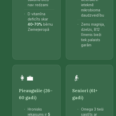
nav redzami
ietekmē
mikrobioma
D vitamīna
daudzveidību
deficīts skar
40–70%
bērnu
Zems magnija,
Ziemeļeiropā
dzelzs, B12
līmenis bieži
tiek palaists
garām
👩‍💼
👴
Pieaugušie (26–
Seniori (61+
60 gadi)
gadi)
Hronisks
Omega 3 tieši
iekaisums ir
5
saistīts ar