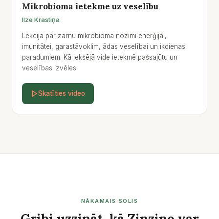
Mikrobioma ietekme uz veselību
Ilze Krastiņa
Lekcija par zarnu mikrobioma nozīmi enerģijai,
imunitātei, garastāvoklim, ādas veselībai un ikdienas
paradumiem. Kā iekšējā vide ietekmē pašsajūtu un
veselības izvēles.
Skatīties video
NĀKAMAIS SOLIS
Gribi uzzināt, kā Zinzino var