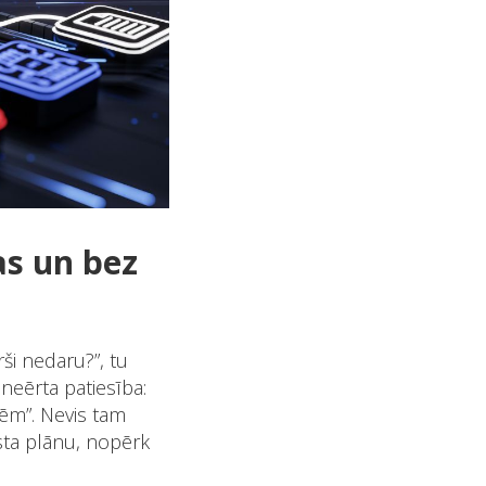
as un bez
rši nedaru?”, tu
neērta patiesība:
ēm”. Nevis tam
sta plānu, nopērk