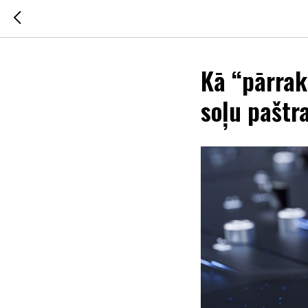
Kā “pārrak
soļu paštr