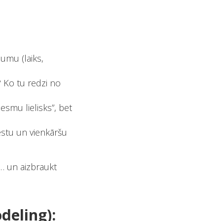
ījumu (laiks,
s? Ko tu redzi no
s esmu lielisks”, bet
žestu un vienkāršu
i… un aizbraukt
deling):