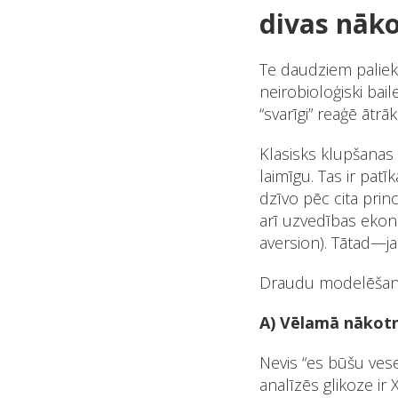
divas nāko
Te daudziem paliek n
neirobioloģiski bail
“svarīgi” reaģē ātrā
Klasisks klupšanas a
laimīgu. Tas ir pat
dzīvo pēc cita prin
arī uzvedības ekon
aversion). Tātad—ja 
Draudu modelēšan
A) Vēlamā nākotn
Nevis “es būšu vesel
analīzēs glikoze ir 