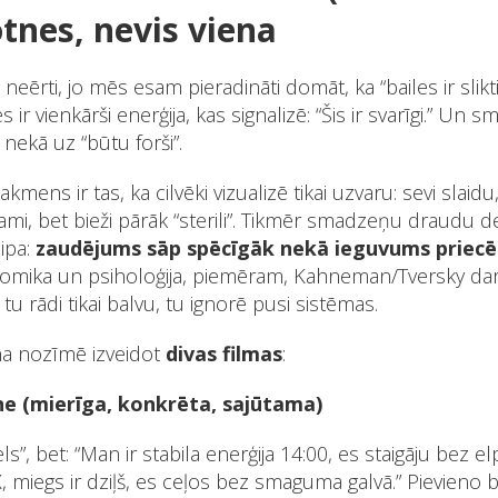
tnes, nevis viena
eērti, jo mēs esam pieradināti domāt, ka “bailes ir slikti
es ir vienkārši enerģija, kas signalizē: “Šis ir svarīgi.” Un
k nekā uz “būtu forši”.
kmens ir tas, ka cilvēki vizualizē tikai uzvaru: sevi slaidu
īkami, bet bieži pārāk “sterili”. Tikmēr smadzeņu draudu d
cipa:
zaudējums sāp spēcīgāk nekā ieguvums priecē
omika un psiholoģija, piemēram, Kahneman/Tversky dar
tu rādi tikai balvu, tu ignorē pusi sistēmas.
a nozīmē izveidot
divas filmas
:
e (mierīga, konkrēta, sajūtama)
s”, bet: “Man ir stabila enerģija 14:00, es staigāju bez 
X, miegs ir dziļš, es ceļos bez smaguma galvā.” Pievieno b