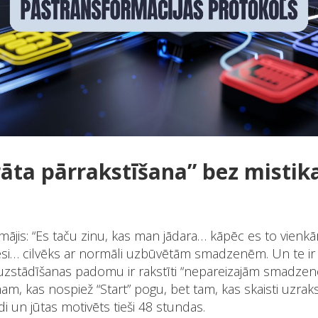
rāta pārrakstīšana” bez mistik
omājis: “Es taču zinu, kas man jādara… kāpēc es to vienkā
 esi… cilvēks ar normāli uzbūvētām smadzenēm. Un te ir 
 uzstādīšanas padomu ir rakstīti “nepareizajām smadzen
m, kas nospiež “Start” pogu, bet tam, kas skaisti uzrak
di un jūtas motivēts tieši 48 stundas.