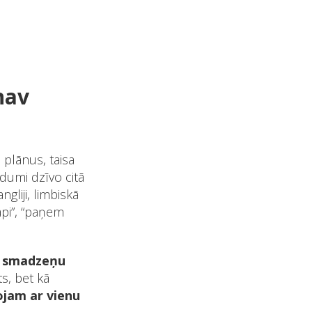
nav
 plānus, taisa
dumi dzīvo citā
liji, limbiskā
api”, “paņem
e smadzeņu
ts, bet kā
jam ar vienu