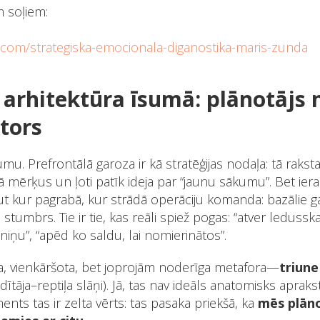
m soļiem:
.com/strategiska-emocionala-diganostika-maris-zunda
arhitektūra īsumā: plānotājs 
ktors
. Prefrontālā garoza ir kā stratēģijas nodaļa: tā raksta
mērķus un ļoti patīk ideja par “jaunu sākumu”. Bet iera
kur pagrabā, kur strādā operāciju komanda: bazālie gang
tumbrs. Tie ir tie, kas reāli spiež pogas: “atver ledussk
reniņu”, “apēd ko saldu, lai nomierinātos”.
ca, vienkāršota, bet joprojām noderīga metafora—
triun
dītāja–reptiļa slāņi). Jā, tas nav ideāls anatomisks apraks
ts tas ir zelta vērts: tas pasaka priekšā, ka
mēs plāno