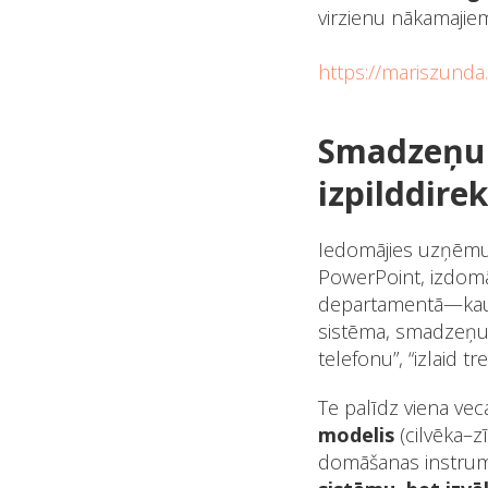
virzienu nākamajie
https://mariszunda
Smadzeņu 
izpilddire
Iedomājies uzņēmumu
PowerPoint, izdomā 
departamentā—kaut 
sistēma, smadzeņu s
telefonu”, “izlaid t
Te palīdz viena ve
modelis
(cilvēka–zī
domāšanas instrumen