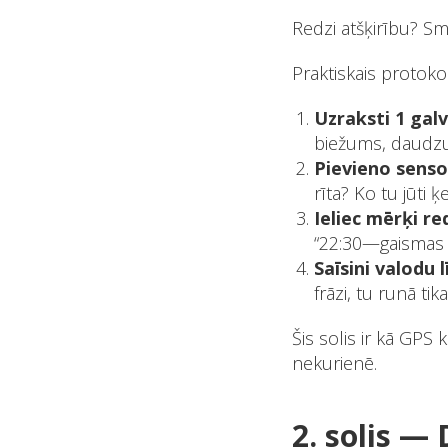
Redzi atšķirību? Sm
Praktiskais protoko
Uzraksti 1 gal
biežums, daudz
Pievieno senso
rīta? Ko tu jūti 
Ieliec mērķi r
“22:30—gaismas 
Saīsini valodu 
frāzi, tu runā tika
Šis solis ir kā GPS
nekurienē.
2. solis —