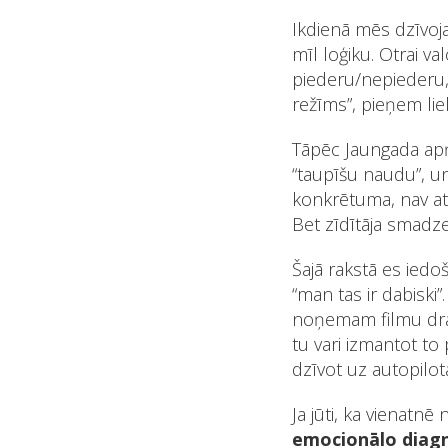
Ikdienā mēs dzīvoj
mīl loģiku. Otrai va
piederu/nepiederu, 
režīms”, pieņem li
Tāpēc Jaungada apņe
“taupīšu naudu”, un
konkrētuma, nav attē
Bet zīdītāja smadz
Šajā rakstā es iedo
“man tas ir dabiski
noņemam filmu dram
tu vari izmantot to
dzīvot uz autopilot
Ja jūti, ka vienatnē
emocionālo diag