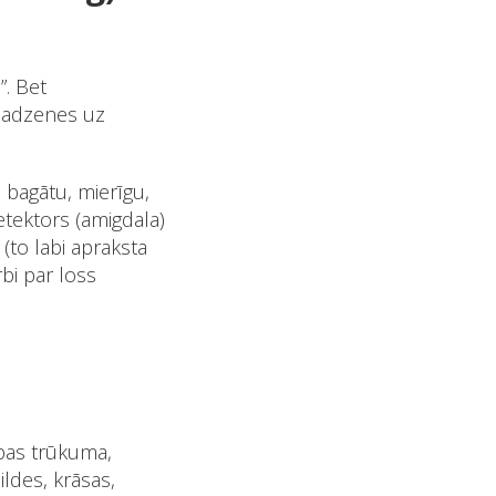
”. Bet
 smadzenes uz
, bagātu, mierīgu,
etektors (amigdala)
(to labi apraksta
bi par loss
elpas trūkuma,
ildes, krāsas,