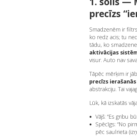
1. solis —
precīzs “i
Smadzenēm ir filtrs
ko redz acis; tu ne
tādu, ko smadzenes
aktivācijas sistē
visur. Auto nav sava
Tāpēc mērķim ir jāb
precīzs ierašanā
abstrakciju. Tai vaja
Lūk, kā izskatās vā
Vājš: “Es gribu bū
Spēcīgs: “No pir
pēc saulrieta (iz