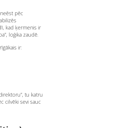
 “neēst pēc
abilizēs
īdī, kad ķermenis ir
a”, loģika zaudē.
gākais ir:
direktoru”, tu katru
c cilvēki sevi sauc