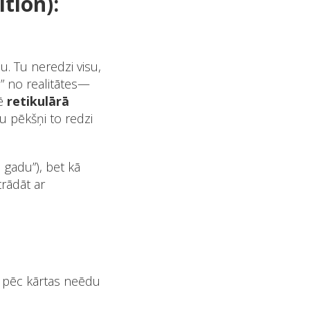
tion):
u. Tu neredzi visu,
i” no realitātes—
mē
retikulārā
u pēkšņi to redzi
 gadu”), bet kā
rādāt ar
s pēc kārtas neēdu