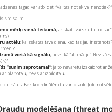
adzenes tagad var atbildēt: “Vai tas notiek vai nenotiek?”
ls šim solim:
veno mērķi vienā teikumā
, ar skaitli vai skaidru nosac
ums).
ru attēlu
: kā izskatās tava diena, kad tas jau ir īstenot
ķermenī?
edzamā vietā kā signālu
, nevis kā “afirmāciju”. Nevis “e
ārā”.
līdz “sunim saprotamai”
: ja to nevarētu izskaidrot ar 
i ar plānotāju, nevis ar izpildītāju.
 koordinātes. Bez koordinātēm tu vari braukt ļoti motivēt
 Draudu modelēšana (threat mo