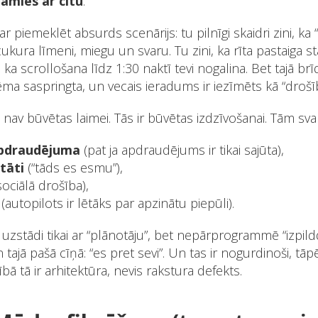
lamies ar citu
.
var piemeklēt absurds scenārijs: tu pilnīgi skaidri zini, ka
ukura līmeni, miegu un svaru. Tu zini, ka rīta pastaiga st
i, ka scrollošana līdz 1:30 naktī tevi nogalina. Bet tajā br
ēma saspringta, un vecais ieradums ir iezīmēts kā “drošīb
av būvētas laimei. Tās ir būvētas izdzīvošanai. Tām svarī
 apdraudējuma
(pat ja apdraudējums ir tikai sajūta),
tāti
(“tāds es esmu”),
ociālā drošība),
(autopilots ir lētāks par apzinātu piepūli).
 uzstādi tikai ar “plānotāju”, bet nepārprogrammē “izpild
 tajā pašā cīņā: “es pret sevi”. Un tas ir nogurdinoši, tāpē
ībā tā ir arhitektūra, nevis rakstura defekts.