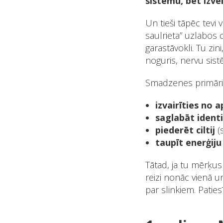
sistēmu, bet izvē
Un tieši tāpēc tevi 
saulrieta” uzlabos c
garastāvokli. Tu zin
noguris, nervu sist
Smadzenes primāri n
izvairīties no
saglabāt identi
piederēt ciltij
(s
taupīt enerģiju
Tātad, ja tu mērķus
reizi nonāc vienā un
par slinkiem. Paties