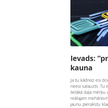
Ievads: “p
kauna
Ja tu kādreiz esi d
neesi salauzts. Tu
lielākā daļa mērķu
reālajam mehānisma
jaunu pierakstu kla