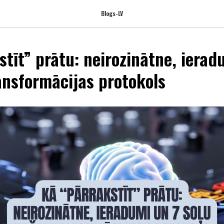
Blogs-LV
stīt” prātu: neirozinātne, ierad
ansformācijas protokols