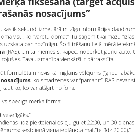
 Mērķa fiksēšana (target acquisi
erašanās nosacījums”
, kas ik sekundi izmet ārā milzīgu informācijas daudzum
domā visu, ko “varētu domāt”. Tu saņem tikai mazu “izlas
 uzskata par nozīmīgu. Šo filtrēšanu lielā mērā ietek
ma
(RAS). Un tā ir iemesls, kāpēc, nopērkot jaunu auto, t
irojušies. Tava uzmanība vienkārši ir pārrakstīta.
ūt formulētam nevis kā miglains vēlējums (“gribu labāku
s nosacījums
, ko smadzenes var “pamanīt”. RAS nevar st
g kaut ko, ko var atšķirt no fona.
ja vs spēcīga mērķa forma:
t veselīgāks.”
mdienas līdz piektdienai es eju gulēt 22:30, un 30 diena
ņēmums: sestdienā viena ieplānota maltīte līdz 20:00).”