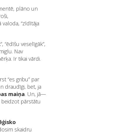
umentē, plāno un
oši,
valoda, “zīdītāja
, “ēdīšu veselīgāk”,
miglu. Nav
ķa. Ir tikai vārdi.
st “es gribu” par
 draudīgi, bet, ja
ības maiņa
. Un, jā—
i beidzot pārstātu
ēģisko
edosim skaidru