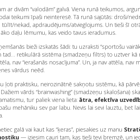
am ar divām “valodām” galvā. Viena runā teikumos, arg
lodai teikumi īpaši neinteresē. Tā runā sajūtās: droši/nedr
tūlīt/nekad, apdraudējums/atvieglojums. Un tieši šī otrā 
elāko daļu lēmumu, kas veido tavus ieradumus.
mšanās bieži izskatās šādi: tu uzraksti “sportošu vairāk”
 tad… retikulārā sistēma (smadzeņu filtrs) to uztver kā 
la, nav “ierašanās nosacījuma”. Un, ja nav attēla, nav mēr
enes vārdus neēd.
šu ļoti praktisku, neirozinātnē sakņotu sistēmu, kā pārvēr
”. Dažiem vārds “brainwashing” (smadzeņu skalošana) skan
atismu, tur paliek viena lieta:
ātra, efektīva uzved
 pašu mehāniku sev par labu. Nevis lai sevi lauztu, bet la
a.
 netiec galā vai kaut kas “ķeras”, piesakies uz manu
Strat
nostiku
— iziesim cauri tam, kas tieši tevi bremzē, un i