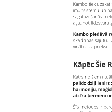
Kambo tiek uzskatīt
imūnsistēmu un palī
sagatavošanās meto
atjaunot līdzsvaru g
Kambo piedāvā re
skaidrības sajūtu. 
virzību uz priekšu.
Kāpēc Šie R
Katrs no šiem rituā
palīdz dziļi ienir
harmoniju, maģis
attīra ķermeni u
Šīs metodes ir pared