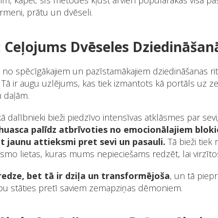
sim, kāpēc šīs metodes kļūst arvien populārākas visā pa
rmeni, prātu un dvēseli.
 Ceļojums Dvēseles Dziedināšan
s no spēcīgākajiem un pazīstamākajiem dziedināšanas rit
Tā ir augu uzlējums, kas tiek izmantots kā portāls uz 
m daļām.
kā dalībnieki bieži piedzīvo intensīvas atklāsmes par sev
huasca palīdz atbrīvoties no emocionālajiem blok
 jaunu attieksmi pret sevi un pasauli.
Tā bieži tiek 
gaismo lietas, kuras mums nepieciešams redzēt, lai virzīto
redze, bet tā ir dziļa un transformējoša
, un tā piep
ību stāties pretī saviem zemapziņas dēmoniem.