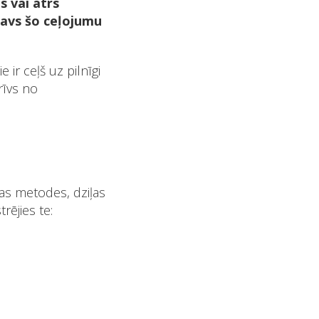
s vai ātrs
atavs šo ceļojumu
e ir ceļš uz pilnīgi
rīvs no
kas metodes, dziļas
rējies te: