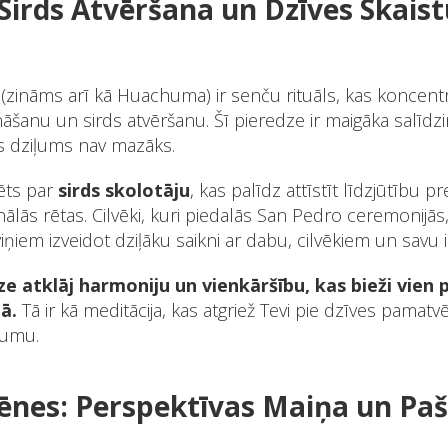
 Sirds Atvēršana un Dzīves Skai
(zināms arī kā Huachuma) ir senču rituāls, kas koncent
šanu un sirds atvēršanu. Šī pieredze ir maigāka salīdz
s dziļums nav mazāks.
ēts par
sirds skolotāju
, kas palīdz attīstīt līdzjūtību pr
ālās rētas. Cilvēki, kuri piedalās San Pedro ceremonijās,
iņiem izveidot dziļāku saikni ar dabu, cilvēkiem un savu 
e atklāj harmoniju un vienkāršību, kas bieži vien
ā.
Tā ir kā meditācija, kas atgriež Tevi pie dzīves pamatv
tumu.
ēnes: Perspektīvas Maiņa un Paš