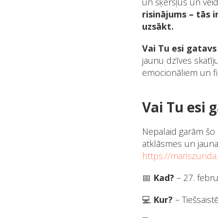
un šķēršļus un veido
risinājums – tās i
uzsākt.
Vai Tu esi gatav
jaunu dzīves skatīj
emocionāliem un fi
Vai Tu esi
Nepalaid garām šo
atklāsmes un jaunas
https://mariszund
📅
Kad?
– 27. febru
💻
Kur?
– Tiešsaistē