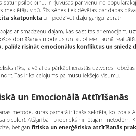
 satur psilocibīnu, ir kļuvušas par vienu no populārāk
 meklētāju vidū. Šīs sēnes tiek dēvētas par dabas dāvan
 cita skatpunkta
un piedzīvot dziļu garīgu izpratni.
rbojas ar smadzeņu daļām, kas saistītas ar emocijām, uz
jošos domāšanas modeļus un ļaujot ieiet jaunā realitātē
 palīdz risināt emocionālus konfliktus un sniedz d
elisks rīks, ja vēlaties pārkāpt ierastās uztveres robežas
ā norit. Tas ir kā ceļojums pa mūsu iekšējo Visumu.
iskā un Emocionālā Attīrīšanās
anas metode, kuras pamatā ir īpaša sekrēta, ko izdala
a bicolor). Atšķirībā no iepriekš minētajām metodēm,
dze, bet gan
fiziska un enerģētiska attīrīšanās pra