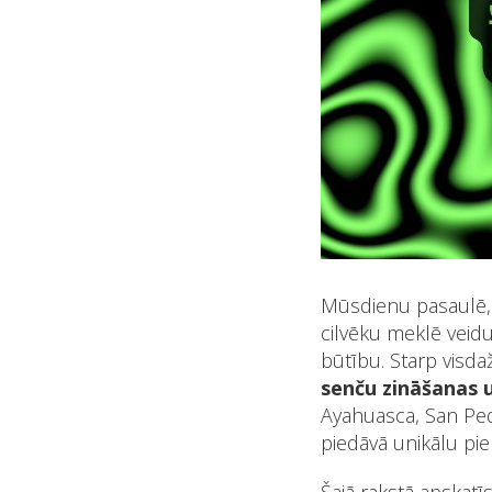
Mūsdienu pasaulē, 
cilvēku meklē veidu
būtību. Starp visdaž
senču zināšanas u
Ayahuasca, San Ped
piedāvā unikālu pie