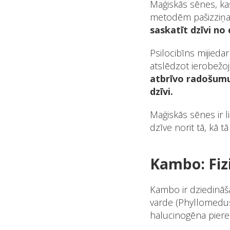
Maģiskās sēnes, kas
metodēm pašizziņas
saskatīt dzīvi no
Psilocibīns mijieda
atslēdzot ierobežo
atbrīvo radošumu,
dzīvi.
Maģiskās sēnes ir li
dzīve norit tā, kā t
Kambo: Fiz
Kambo ir dziedināš
varde (Phyllomedus
halucinogēna piere