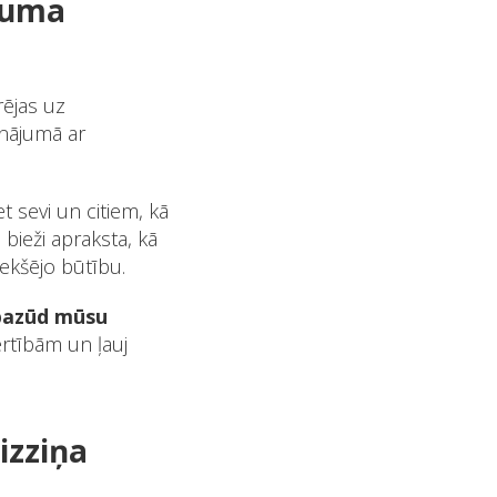
stuma
rējas uz
inājumā ar
et sevi un citiem, kā
 bieži apraksta, kā
iekšējo būtību.
 pazūd mūsu
ērtībām un ļauj
izziņa