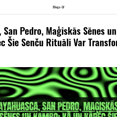
Blogs-LV
 San Pedro, Maģiskās Sēnes u
c Šie Senču Rituāli Var Transf