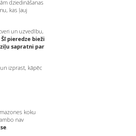
ajām dziedināšanas
u, kas ļauj
tveri un uzvedību,
.
Šī pieredze bieži
ziļu sapratni par
 un izprast, kāpēc
 Amazones koku
 Kambo nav
kse
.