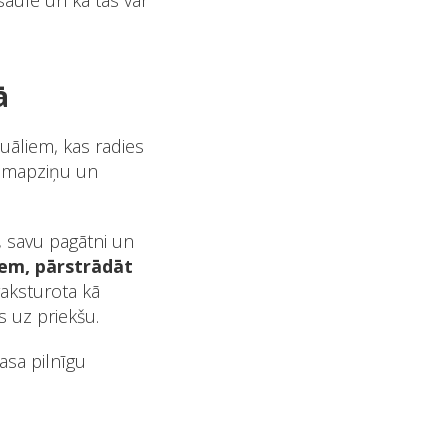
saulē un kā tās var
ā
uāliem, kas radies
zemapziņu un
i, savu pagātni un
iem, pārstrādāt
raksturota kā
s uz priekšu.
rasa pilnīgu