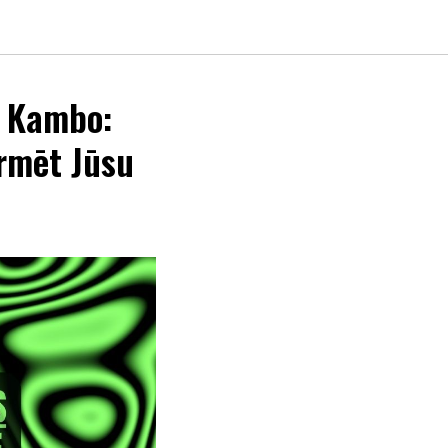
n Kambo:
ormēt Jūsu