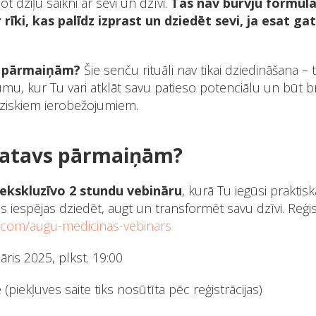
t dziļu saikni ar sevi un dzīvi.
Tās nav burvju formula
r rīki, kas palīdz izprast un dziedēt sevi, ja esat g
s pārmaiņām?
Šie senču rituāli nav tikai dziedināšana – ti
umu, kur Tu vari atklāt savu patieso potenciālu un būt b
ziskiem ierobežojumiem.
 gatavs pārmaiņām?
ekskluzīvo 2 stundu vebināru
, kurā Tu iegūsi praktis
 iespējas dziedēt, augt un transformēt savu dzīvi. Reģist
a.com/augu-medicinas-vebinars
āris 2025, plkst. 19:00
 (piekļuves saite tiks nosūtīta pēc reģistrācijas)