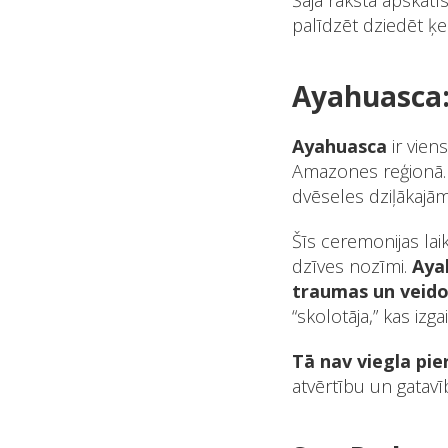
Šajā rakstā apskatī
palīdzēt dziedēt ķe
Ayahuasca:
Ayahuasca
ir vien
Amazones reģionā. 
dvēseles dziļākajā
Šīs ceremonijas lai
dzīves nozīmi.
Aya
traumas un veidot
“skolotāja,” kas iz
Tā nav viegla pie
atvērtību un gatav