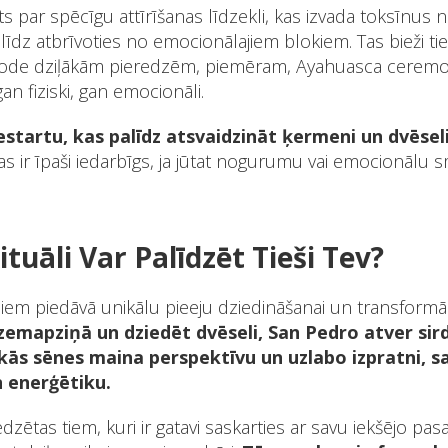
s par spēcīgu attīrīšanas līdzekli, kas izvada toksīnus 
dz atbrīvoties no emocionālajiem blokiem. Tas bieži ti
de dziļākām pieredzēm, piemēram, Ayahuasca ceremonija
an fiziski, gan emocionāli.
startu, kas palīdz atsvaidzināt ķermeni un dvēsel
Tas ir īpaši iedarbīgs, ja jūtat nogurumu vai emocionālu
ituāli Var Palīdzēt Tieši Tev?
liem piedāvā unikālu pieeju dziedināšanai un transformāc
t zemapziņā un dziedēt dvēseli, San Pedro atver sir
kās sēnes maina perspektīvu un uzlabo izpratni, 
n enerģētiku.
zētas tiem, kuri ir gatavi saskarties ar savu iekšējo pasa