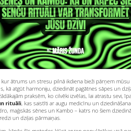
kur ātrums un stresu pilnā ikdiena bieži pārņem mūsu dz
s, kā atgūt harmoniju, dziedināt pagātnes sāpes un dziļ
ādākajām praksēm, ko cilvēki izvēlas, lai atrastu sevi, ī
n rituāli
, kas saistīti ar augu medicīnu un dziedināšan
ro, maģiskās sēnes un Kambo – katrs no šiem dziedinā
redzi un dziļas pārmaiņas.