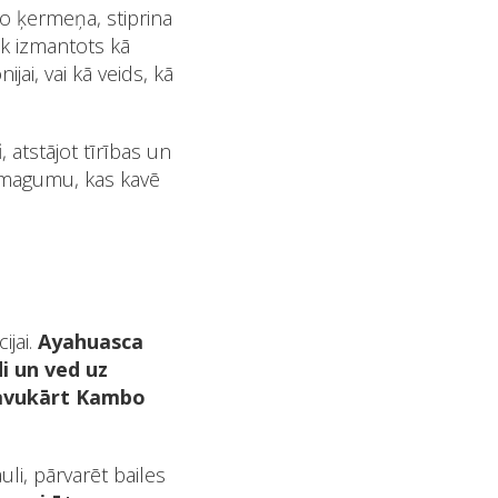
no ķermeņa, stiprina
ek izmantots kā
i, vai kā veids, kā
i
, atstājot tīrības un
 smagumu, kas kavē
ijai.
Ayahuasca
di un ved uz
savukārt Kambo
uli, pārvarēt bailes