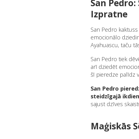
San Pedro:
Izpratne
San Pedro kaktuss 
emocionālo dziedinā
Ayahuascu, taču tā
San Pedro tiek dēv
arī dziedēt emocion
šī pieredze palīdz v
San Pedro pieredz
steidzīgajā ikdien
sajust dzīves skais
Maģiskās S