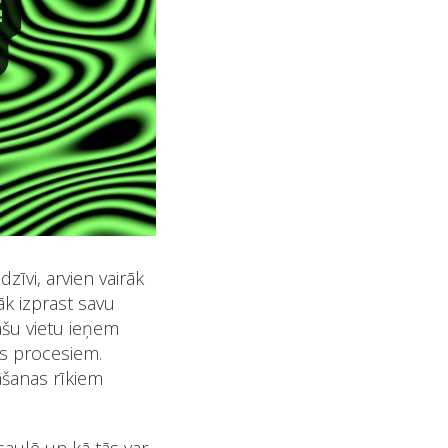
īvi, arvien vairāk
āk izprast savu
pašu vietu ieņem
as procesiem.
šanas rīkiem