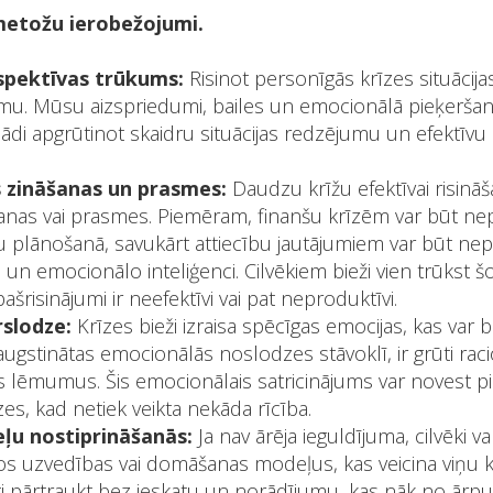
 metožu ierobežojumi.
spektīvas trūkums:
Risinot personīgās krīzes situācijas,
umu. Mūsu aizspriedumi, bailes un emocionālā pieķerša
ādi apgrūtinot skaidru situācijas redzējumu un efektīvu
 zināšanas un prasmes:
Daudzu krīžu efektīvai risinā
šanas vai prasmes. Piemēram, finanšu krīzēm var būt ne
u plānošanā, savukārt attiecību jautājumiem var būt nep
un emocionālo inteliģenci. Cilvēkiem bieži vien trūkst š
ašrisinājumi ir neefektīvi vai pat neproduktīvi.
slodze:
Krīzes bieži izraisa spēcīgas emocijas, kas var
aaugstinātas emocionālās noslodzes stāvoklī, ir grūti ra
 lēmumus. Šis emocionālais satricinājums var novest pi
īzes, kad netiek veikta nekāda rīcība.
ļu nostiprināšanās:
Ja nav ārēja ieguldījuma, cilvēki v
 tos uzvedības vai domāšanas modeļus, kas veicina viņu kr
ūti pārtraukt bez ieskatu un norādījumu, kas nāk no ārpu