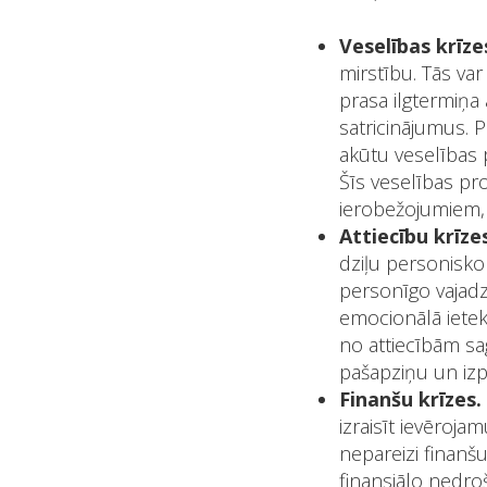
Veselības krīze
mirstību. Tās var
prasa ilgtermiņa
satricinājumus. 
akūtu veselības 
Šīs veselības pro
ierobežojumiem, 
Attiecību krīze
dziļu personisko 
personīgo vajadzī
emocionālā ietek
no attiecībām sag
pašapziņu un izp
Finanšu krīzes.
izraisīt ievēroj
nepareizi finanšu
finansiālo nedroš