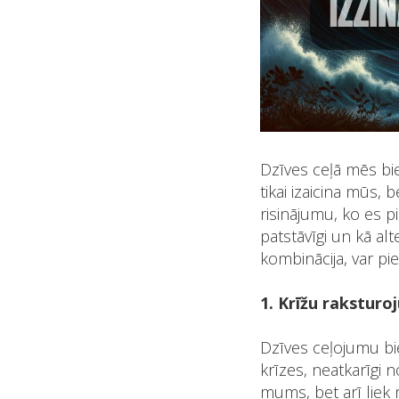
Dzīves ceļā mēs bie
tikai izaicina mūs, 
risinājumu, ko es pi
patstāvīgi un kā al
kombinācija, var pie
1. Krīžu raksturo
Dzīves ceļojumu bie
krīzes, neatkarīgi no
mums, bet arī liek