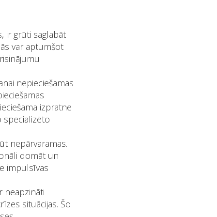
 ir grūti saglabāt
nās var aptumšot
 risinājumu
šanai nepieciešamas
pieciešamas
ieciešama izpratne
o specializēto
 būt nepārvaramas.
cionāli domāt un
e impulsīvas
ar neapzināti
īzes situācijas. Šo
ses.