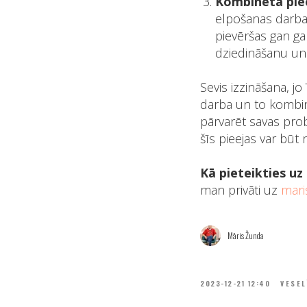
Kombinētā pie
elpošanas darba 
pievēršas gan gar
dziedināšanu un 
Sevis izzināšana, jo
darba un to kombin
pārvarēt savas pro
šīs pieejas var būt
Kā pieteikties u
man privāti uz
mar
Māris Žunda
2023-12-21 12:40
VESEL