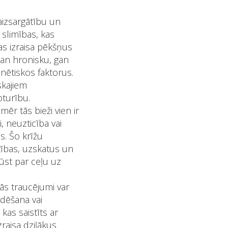
aizsargātību un
 slimības, kas
as izraisa pēkšņus
gan hronisku, gan
nētiskos faktorus.
skajiem
oturību.
ēr tās bieži vien ir
, neuzticība vai
s. Šo krīžu
tības, uzskatus un
ūst par ceļu uz
ās traucējumi var
udēšana vai
kas saistīts ar
zraisa dziļākus