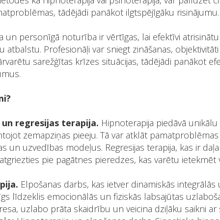
todēs kā hipnoterapija vai psihoterapija, var palīdzēt ci
matproblēmas, tādējādi panākot ilgtspējīgāku risinājumu.
un personīgā noturība ir vērtīgas, lai efektīvi atrisinātu k
ju atbalstu. Profesionāļi var sniegt zināšanas, objektivitāt
ārvarētu sarežģītas krīzes situācijas, tādējādi panākot e
jumus.
mi?
un regresijas terapija.
Hipnoterapija piedāvā unikālu 
antojot zemapziņas pieeju. Tā var atklāt pamatproblēmas 
 un uzvedības modeļus. Regresijas terapija, kas ir daļa 
 atgriezties pie pagātnes pieredzes, kas varētu ietekmēt 
pija.
Elpošanas darbs, kas ietver dinamiskās integrālās 
īgs līdzeklis emocionālās un fiziskās labsajūtas uzlaboša
resa, uzlabo prāta skaidrību un veicina dziļāku saikni ar 