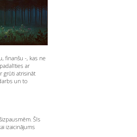
, finanšu -, kas ne
padalīties ar
 grūti atrisināt
 darbs un to
pašizpausmēm. Šīs
kai izaicinājums