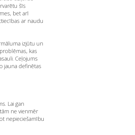
rvarētu šīs
mes, bet arī
ttiecības ar naudu
ormāluma izjūtu un
 problēmas, kas
pasauli. Ceļojums
no jauna definētas
ms. Lai gan
r tām ne vienmēr
erot nepieciešamību