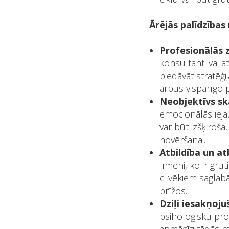
Ārējās palīdzības
Profesionālās 
konsultanti vai a
piedāvāt stratēģi
ārpus vispārīgo 
Neobjektīvs sk
emocionālās ieja
var būt izšķiroša
novēršanai.
Atbildība un at
līmeni, ko ir gr
cilvēkiem saglab
brīžos.
Dziļi iesakņoju
psiholoģisku prob