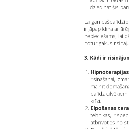
apmācīti tādās me
dziedināt šīs pa
Lai gan pašpalīdzība 
ir jāpapildina ar ārē
nepieciešams, lai p
noturīgākus risinā
3. Kādi ir risināju
Hipnoterapijas 
risināšanai, izm
mainīt domāšanas
palīdz cilvēkiem
krīzi.
Elpošanas tera
tehnikas, ir spēc
atbrīvoties no st