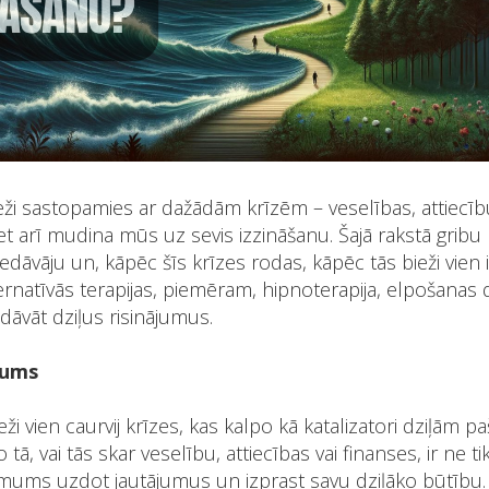
ži sastopamies ar dažādām krīzēm – veselības, attiecību
bet arī mudina mūs uz sevis izzināšanu. Šajā rakstā gribu 
edāvāju un, kāpēc šīs krīzes rodas, kāpēc tās bieži vien ir
ternatīvās terapijas, piemēram, hipnoterapija, elpošanas
dāvāt dziļus risinājumus.
jums
ži vien caurvij krīzes, kas kalpo kā katalizatori dziļām 
 tā, vai tās skar veselību, attiecības vai finanses, ir ne ti
 mums uzdot jautājumus un izprast savu dziļāko būtību.