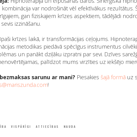
eja:
Hipnoterapija un elpošanas darbs. Sinerģiska hipno
kombinācija var nodrošināt vēl efektīvākus rezultātus. Š
īgajiem, gan fiziskajiem krīzes aspektiem, tādējādi nodro
sevis izzināšanu.
 īpaši krīzes laikā, ir transformācijas ceļojums. Hipnotera
ācijas metodikas piedāvā spēcīgus instrumentus cilvēki
blēmas un panākt dziļāku izpratni par sevi. Dzīves sare
 nenovērtējamas, palīdzot mums virzīties uz iekšējo mie
z bezmaksas sarunu ar mani?
Piesakies
šajā formā
uz s
is@mariszunda.com
!
ĪBA
VISPĀRĪGI
ATTIECĪBAS
NAUDA