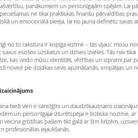
ašvērtību, panākumiem un personīgajām spējām. Lai pā
pieciešamas ne tikai praktiskas finanšu pārvaldības pras
iskā un emocionālā pieeja, lai no jauna definētu savas a
gi no to rakstura ir kopīga iezīme – tās izjauc mūsu n
 savus esošos uzskatus un dzīves izvēles. Tās nav tikai
redze, kas veido mūsu identitāti, vērtības un izpratni par 
eži noved pie dziļākas sevis apzināšanās, empātijas un 
 izaicinājums
ana bieži vien ir sarežģīts un daudzšķautņains izaicināju
dēm un personīgajai izturētspējai ir būtiska nozīme, a
tori veicina grūtības pašiem tikt galā ar šīm krīzēm, uzsv
un profesionālas iejaukšanās.