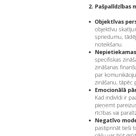
2. Pašpalīdzības
Objektīvas per
objektīvu skatīj
spriedumu, tādēj
noteikšanu.
Nepietiekamas
specifiskas zinā
zināšanas finanš
par komunikāciju 
zināšanu, tāpēc p
Emocionālā pār
Kad indivīdi ir p
pieņemt pareizus
rīcības vai paral
Negatīvo mode
pastiprināt tieši
ciklu var būt gr