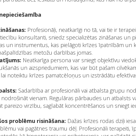
 nepieciešamība
zināšanas:
Profesionāļi, neatkarīgi no tā, vai tie ir terapei
ttiecību konsultanti, sniedz specializētas zināšanas un pie
jas un instrumentus, kas pielāgoti krīzes īpatnībām un ka
pašpalīdzības metožu darbības jomas.
atījums:
Neatkarīga persona var sniegt objektīvu viedokl
ukšanās un aizspriedumiem, kas var būt pašam cilvēkam
, lai noteiktu krīzes pamatcēloņus un izstrādātu efektīvas
balsts:
Sadarbība ar profesionāli vai atbalsta grupu nod
ūti nodrošināt vienam. Regulāras pārbaudes un atbalsts v
āt pareizo virzību, saglabāt koncentrēšanos un sniegt i
šos problēmu risināšana:
Dažas krīzes rodas dziļi ies
lēmu vai pagātnes traumu dēļ. Profesionāli terapeiti, īpaš