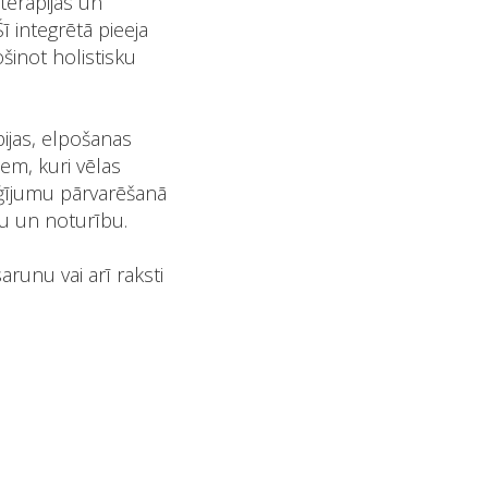
terapijas un
ī integrētā pieeja
šinot holistisku
pijas, elpošanas
em, kuri vēlas
žģījumu pārvarēšanā
ru un noturību.
arunu vai arī raksti