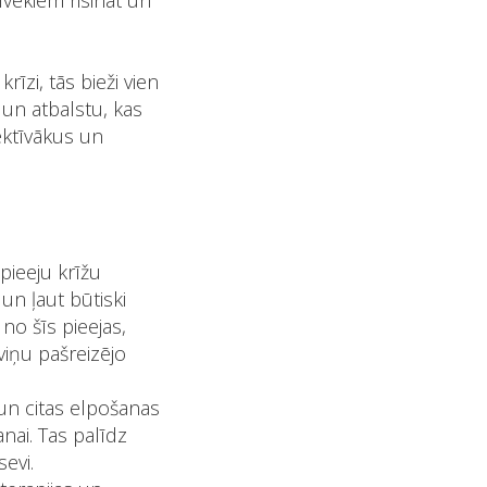
lvēkiem risināt un
rīzi, tās bieži vien
i un atbalstu, kas
fektīvākus un
pieeju krīžu
un ļaut būtiski
no šīs pieejas,
viņu pašreizējo
un citas elpošanas
nai. Tas palīdz
sevi.