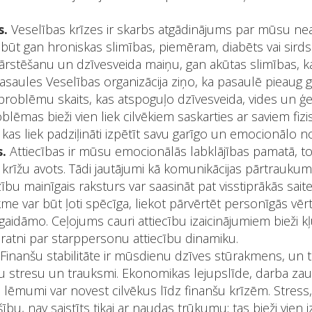
s.
Veselības krīzes ir skarbs atgādinājums par mūsu ne
 būt gan hroniskas slimības, piemēram, diabēts vai sirds
 ārstēšanu un dzīvesveida maiņu, gan akūtas slimības, k
Pasaules Veselības organizācija ziņo, ka pasaulē pieaug 
problēmu skaits, kas atspoguļo dzīvesveida, vides un ģe
blēmas bieži vien liek cilvēkiem saskarties ar saviem fizi
kas liek padziļināti izpētīt savu garīgo un emocionālo n
s.
Attiecības ir mūsu emocionālās labklājības pamatā, tom
krīžu avots. Tādi jautājumi kā komunikācijas pārtraukumi
bu mainīgais raksturs var saasināt pat visstiprākās saite
me var būt ļoti spēcīga, liekot pārvērtēt personīgās vēr
aidāmo. Ceļojums cauri attiecību izaicinājumiem bieži kļ
ratni par starppersonu attiecību dinamiku.
Finanšu stabilitāte ir mūsdienu dzīves stūrakmens, un t
amu stresu un trauksmi. Ekonomikas lejupslīde, darba za
 lēmumi var novest cilvēkus līdz finanšu krīzēm. Stress, 
ību, nav saistīts tikai ar naudas trūkumu; tas bieži vien i