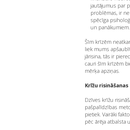
jautājumus par p
problēmas, ir ne
spēcīga psiholoģ
un panākumiem.
Šīm krīzēm neatkarī
liek mums apšaubīt
jārisina, tās ir pie
cauri šīm krīzēm bi
mērķa apziņas.
Krīžu risināšanas
Dzīves krīžu risināš
pašpalīdzības meto
pietiek. Vairāki fak
pēc ārēja atbalsta 