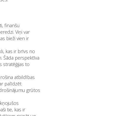
ti, finanšu
redzi. Viņi var
s bieži vien ir
i, kas ir brīvs no
. Šāda perspektīva
 stratēģijas to
rošina atbildības
ar palīdzēt
edrošinājumu grūtos
akņojušos
i tie, kas ir