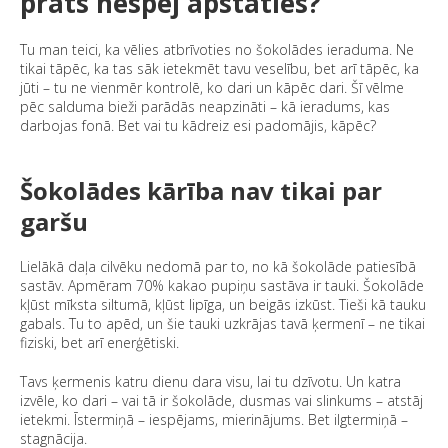
prāts nespēj apstāties?
Tu man teici, ka vēlies atbrīvoties no šokolādes ieraduma. Ne
tikai tāpēc, ka tas sāk ietekmēt tavu veselību, bet arī tāpēc, ka
jūti – tu ne vienmēr kontrolē, ko dari un kāpēc dari. Šī vēlme
pēc salduma bieži parādās neapzināti – kā ieradums, kas
darbojas fonā. Bet vai tu kādreiz esi padomājis, kāpēc?
Šokolādes kārība nav tikai par
garšu
Lielākā daļa cilvēku nedomā par to, no kā šokolāde patiesībā
sastāv. Apmēram 70% kakao pupiņu sastāva ir tauki. Šokolāde
kļūst mīksta siltumā, kļūst lipīga, un beigās izkūst. Tieši kā tauku
gabals. Tu to apēd, un šie tauki uzkrājas tavā ķermenī – ne tikai
fiziski, bet arī enerģētiski.
Tavs ķermenis katru dienu dara visu, lai tu dzīvotu. Un katra
izvēle, ko dari – vai tā ir šokolāde, dusmas vai slinkums – atstāj
ietekmi. Īstermiņā – iespējams, mierinājums. Bet ilgtermiņā –
stagnācija.