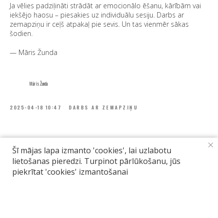
Ja vēlies padziļināti strādāt ar emocionālo ēšanu, kārībām vai
iekšējo haosu – piesakies uz individuālu sesiju. Darbs ar
zemapziņu ir ceļš atpakaļ pie sevis. Un tas vienmēr sākas
šodien.
— Māris Žunda
Māris Žunda
2025-04-18 10:47
DARBS AR ZEMAPZIŅU
Šī mājas lapa izmanto 'cookies', lai uzlabotu
lietošanas pieredzi. Turpinot pārlūkošanu, jūs
piekrītat 'cookies' izmantošanai
Tilda
Made on