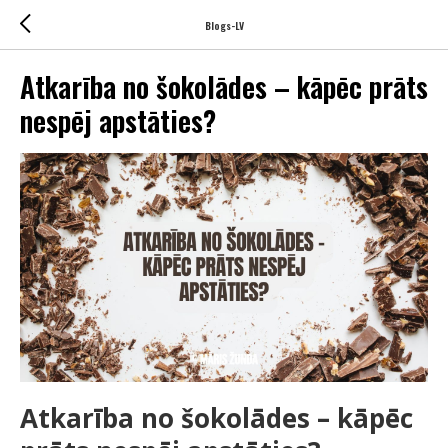
Blogs-LV
Atkarība no šokolādes – kāpēc prāts
nespēj apstāties?
Atkarība no šokolādes – kāpēc