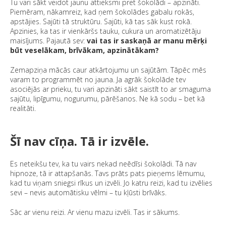
Tu vari sākt veidot jaunu attieksmi pret šokolādi – apzināti.
Piemēram, nākamreiz, kad ņem šokolādes gabalu rokās,
apstājies. Sajūti tā struktūru. Sajūti, kā tas sāk kust rokā.
Apzinies, ka tas ir vienkāršs tauku, cukura un aromatizētāju
maisījums. Pajautā sev:
vai tas ir saskaņā ar manu mērķi
būt veselākam, brīvākam, apzinātākam?
Zemapziņa mācās caur atkārtojumu un sajūtām. Tāpēc mēs
varam to programmēt no jauna. Ja agrāk šokolāde tev
asociējās ar prieku, tu vari apzināti sākt saistīt to ar smaguma
sajūtu, lipīgumu, nogurumu, pārēšanos. Ne kā sodu – bet kā
realitāti.
Šī nav cīņa. Tā ir izvēle.
Es neteikšu tev, ka tu vairs nekad neēdīsi šokolādi. Tā nav
hipnoze, tā ir attapšanās. Tavs prāts pats pieņems lēmumu,
kad tu viņam sniegsi rīkus un izvēli. Jo katru reizi, kad tu izvēlies
sevi – nevis automātisku vēlmi – tu kļūsti brīvāks.
Sāc ar vienu reizi. Ar vienu mazu izvēli. Tas ir sākums.