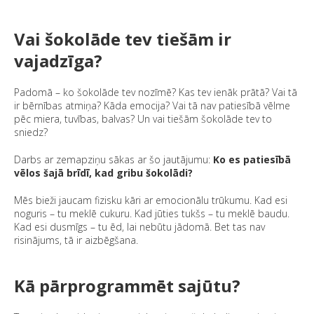
Vai šokolāde tev tiešām ir
vajadzīga?
Padomā – ko šokolāde tev nozīmē? Kas tev ienāk prātā? Vai tā
ir bērnības atmiņa? Kāda emocija? Vai tā nav patiesībā vēlme
pēc miera, tuvības, balvas? Un vai tiešām šokolāde tev to
sniedz?
Darbs ar zemapziņu sākas ar šo jautājumu:
Ko es patiesībā
vēlos šajā brīdī, kad gribu šokolādi?
Mēs bieži jaucam fizisku kāri ar emocionālu trūkumu. Kad esi
noguris – tu meklē cukuru. Kad jūties tukšs – tu meklē baudu.
Kad esi dusmīgs – tu ēd, lai nebūtu jādomā. Bet tas nav
risinājums, tā ir aizbēgšana.
Kā pārprogrammēt sajūtu?