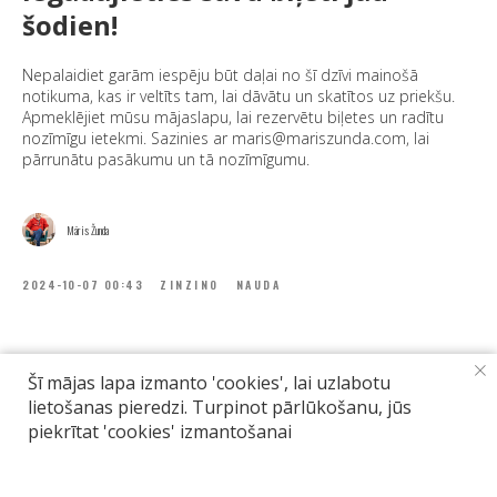
šodien!
Nepalaidiet garām iespēju būt daļai no šī dzīvi mainošā
notikuma, kas ir veltīts tam, lai dāvātu un skatītos uz priekšu.
Apmeklējiet mūsu mājaslapu, lai rezervētu biļetes un radītu
nozīmīgu ietekmi. Sazinies ar maris@mariszunda.com, lai
pārrunātu pasākumu un tā nozīmīgumu.
Māris Žunda
2024-10-07 00:43
ZINZINO
NAUDA
Šī mājas lapa izmanto 'cookies', lai uzlabotu
lietošanas pieredzi. Turpinot pārlūkošanu, jūs
piekrītat 'cookies' izmantošanai