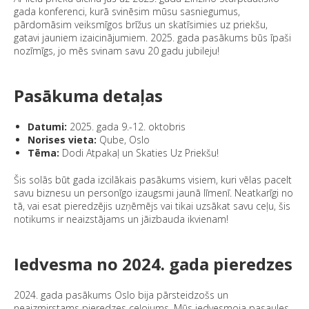
gada konferenci, kurā svinēsim mūsu sasniegumus,
pārdomāsim veiksmīgos brīžus un skatīsimies uz priekšu,
gatavi jauniem izaicinājumiem. 2025. gada pasākums būs īpaši
nozīmīgs, jo mēs svinam savu 20 gadu jubileju!
Pasākuma detaļas
Datumi:
2025. gada 9.-12. oktobris
Norises vieta:
Qube, Oslo
Tēma:
Dodi Atpakaļ un Skaties Uz Priekšu!
Šis solās būt gada izcilākais pasākums visiem, kuri vēlas pacelt
savu biznesu un personīgo izaugsmi jaunā līmenī. Neatkarīgi no
tā, vai esat pieredzējis uzņēmējs vai tikai uzsākat savu ceļu, šis
notikums ir neaizstājams un jāizbauda ikvienam!
Iedvesma no 2024. gada pieredzes
2024. gada pasākums Oslo bija pārsteidzošs un
neaizmirstams pieredzes ceļojums. Mūs iedvesmoja pasaules