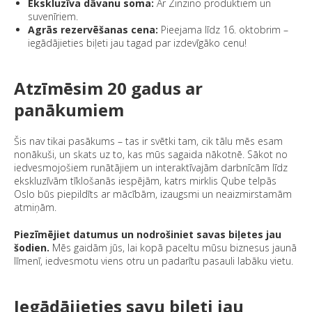
Ekskluzīva dāvanu soma:
Ar Zinzino produktiem un
suvenīriem.
Agrās rezervēšanas cena:
Pieejama līdz 16. oktobrim –
iegādājieties biļeti jau tagad par izdevīgāko cenu!
Atzīmēsim 20 gadus ar
panākumiem
Šis nav tikai pasākums – tas ir svētki tam, cik tālu mēs esam
nonākuši, un skats uz to, kas mūs sagaida nākotnē. Sākot no
iedvesmojošiem runātājiem un interaktīvajām darbnīcām līdz
ekskluzīvām tīklošanās iespējām, katrs mirklis Qube telpās
Oslo būs piepildīts ar mācībām, izaugsmi un neaizmirstamām
atmiņām.
Piezīmējiet datumus un nodrošiniet savas biļetes jau
šodien.
Mēs gaidām jūs, lai kopā paceltu mūsu biznesus jaunā
līmenī, iedvesmotu viens otru un padarītu pasauli labāku vietu.
Iegādājieties savu biļeti jau