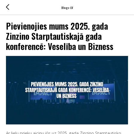
Blogs-LV
Pievienojies mums 2025. gada
Zinzino Starptautiskajā gada
konferencē: Veselība un Bizness
Ar lielu prieku aicinu jūs uz 2025. gada Zinzino Starptautisko