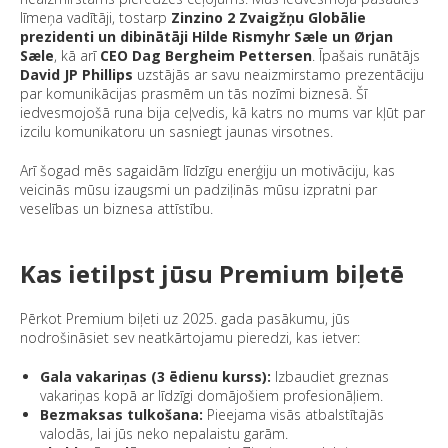
līmeņa vadītāji, tostarp
Zinzino 2 Zvaigžņu Globālie
prezidenti un dibinātāji Hilde Rismyhr Sæle un Ørjan
Sæle
, kā arī
CEO Dag Bergheim Pettersen
. Īpašais runātājs
David JP Phillips
uzstājās ar savu neaizmirstamo prezentāciju
par komunikācijas prasmēm un tās nozīmi biznesā. Šī
iedvesmojošā runa bija ceļvedis, kā katrs no mums var kļūt par
izcilu komunikatoru un sasniegt jaunas virsotnes.
Arī šogad mēs sagaidām līdzīgu enerģiju un motivāciju, kas
veicinās mūsu izaugsmi un padziļinās mūsu izpratni par
veselības un biznesa attīstību.
Kas ietilpst jūsu Premium biļetē
Pērkot Premium biļeti uz 2025. gada pasākumu, jūs
nodrošināsiet sev neatkārtojamu pieredzi, kas ietver:
Gala vakariņas (3 ēdienu kurss):
Izbaudiet greznas
vakariņas kopā ar līdzīgi domājošiem profesionāļiem.
Bezmaksas tulkošana:
Pieejama visās atbalstītajās
valodās, lai jūs neko nepalaistu garām.