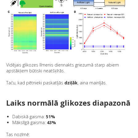
Vidējais glikozes līmenis diennakts griezumā starp abiem
apstākļiem būtiski neatšķīrās.
Taču, kad pētnieki paskatījās
dziļāk
, aina mainījās.
Laiks normālā glikozes diapazonā
Dabiskā gaisma:
51%
Mākslīgā gaisma:
43%
Tas nozīmē: