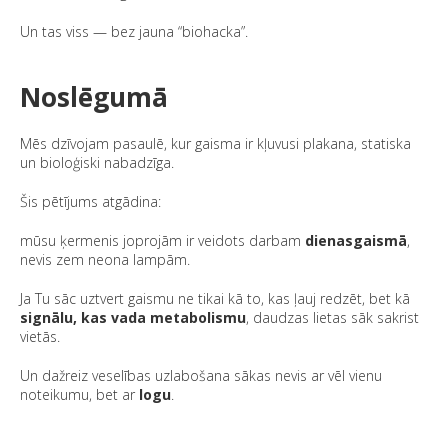
Un tas viss — bez jauna “biohacka”.
Noslēgumā
Mēs dzīvojam pasaulē, kur gaisma ir kļuvusi plakana, statiska
un bioloģiski nabadzīga.
Šis pētījums atgādina:
mūsu ķermenis joprojām ir veidots darbam
dienasgaismā
,
nevis zem neona lampām.
Ja Tu sāc uztvert gaismu ne tikai kā to, kas ļauj redzēt, bet kā
signālu, kas vada metabolismu
, daudzas lietas sāk sakrist
vietās.
Un dažreiz veselības uzlabošana sākas nevis ar vēl vienu
noteikumu, bet ar
logu
.