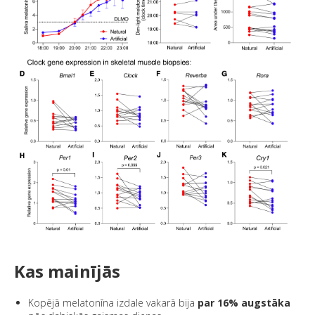
Kas mainījās
Kopējā melatonīna izdale vakarā bija
par 16% augstāka