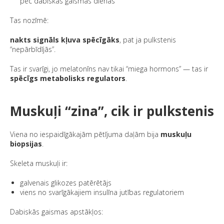
pēc dabiskās gaismas dienas
Tas nozīmē:
nakts signāls kļuva spēcīgāks
, pat ja pulkstenis
“nepārbīdījās”.
Tas ir svarīgi, jo melatonīns nav tikai “miega hormons” — tas ir
spēcīgs metabolisks regulators
.
Muskuļi “zina”, cik ir pulkstenis
Viena no iespaidīgākajām pētījuma daļām bija
muskuļu
biopsijas
.
Skeleta muskuļi ir:
galvenais glikozes patērētājs
viens no svarīgākajiem insulīna jutības regulatoriem
Dabiskās gaismas apstākļos: