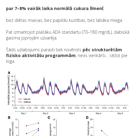
par 7–8% vairāk laika normālā cukura līmenī
,
bez diētas maiņas, bez papildu kustības, bez labāka miega.
Pat izmantojot plašāku ADA standartu (70–180 mg/dL), dabiskā
gaisma joprojām uzvarēja.
Šāds uzlabojums parasti tiek novērots
pēc strukturētām
fizisko aktivitāšu programmām
, nevis vienkārši… sēžot pie
loga.