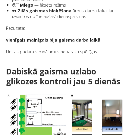
😴
Miegs
— fiksēts režīms
🕶️
Zilās gaismas bloķēšana
ārpus darba laika, lai
izvairītos no “nejaušas” dienasgaismas
Rezultātā:
vienīgais mainīgais bija gaisma darba laikā
Un tas padara secinājumus neparasti spēcīgus.
Dabiskā gaisma uzlabo
glikozes kontroli jau 5 dienās