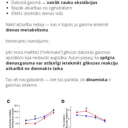
Dabiskā gaismā →
vairāk tauku oksidācijas
Mazāk atkarības no ogļhidrātiem
Efekts izteiktāks dienas vidū
Naktī atšķirību nebija — kas ir loģiski, jo gaisma ietekmē
dienas metabolismu
.
Interesants niansējums:
pēc testa maltītes (“milkshake”) glikoze dabiskās gaismas
apstākļos bija nedaudz augstāka. Autori pieļauj, ka
spilgta
dienasgaisma var atšķirīgi ietekmēt glikozes reakciju
atkarībā no diennakts laika
.
Tas vēl nav galavārds — bet tas parāda, cik
dinamiska
ir
gaismas ietekme.