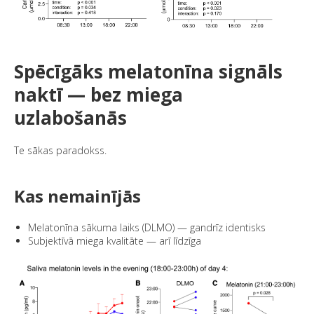
Spēcīgāks melatonīna signāls
naktī — bez miega
uzlabošanās
Te sākas paradokss.
Kas nemainījās
Melatonīna sākuma laiks (DLMO) — gandrīz identisks
Subjektīvā miega kvalitāte — arī līdzīga