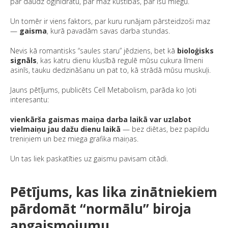
par daudz ogļhidrātu, par maz kustības, par īsu miegu.
Un tomēr ir viens faktors, par kuru runājam pārsteidzoši maz
—
gaisma
, kurā pavadām savas darba stundas.
Nevis kā romantisks “saules staru” jēdziens, bet kā
bioloģisks
signāls
, kas katru dienu klusībā regulē mūsu cukura līmeni
asinīs, tauku dedzināšanu un pat to, kā strādā mūsu muskuļi.
Jauns pētījums, publicēts
Cell Metabolism
, parāda ko ļoti
interesantu:
vienkārša gaismas maiņa darba laikā var uzlabot
vielmaiņu jau dažu dienu laikā
— bez diētas, bez papildu
treniņiem un bez miega grafika maiņas.
Un tas liek paskatīties uz gaismu pavisam citādi.
Pētījums, kas lika zinātniekiem
pārdomāt “normālu” biroja
apgaismojumu