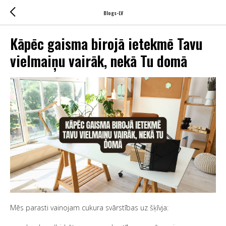
Blogs-LV
Kāpēc gaisma birojā ietekmē Tavu
vielmaiņu vairāk, nekā Tu domā
Mēs parasti vainojam cukura svārstības uz šķīvja: