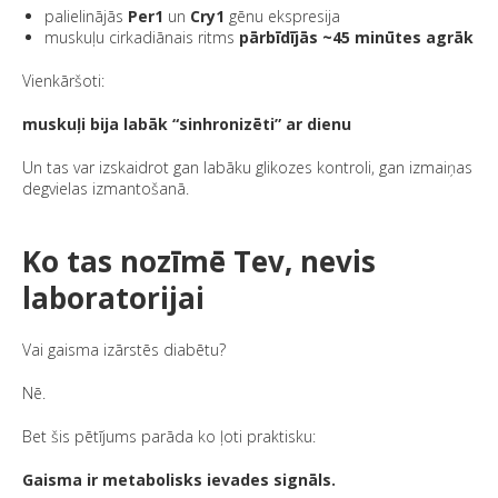
palielinājās
Per1
un
Cry1
gēnu ekspresija
muskuļu cirkadiānais ritms
pārbīdījās ~45 minūtes agrāk
Vienkāršoti:
muskuļi bija labāk “sinhronizēti” ar dienu
Un tas var izskaidrot gan labāku glikozes kontroli, gan izmaiņas
degvielas izmantošanā.
Ko tas nozīmē Tev, nevis
laboratorijai
Vai gaisma izārstēs diabētu?
Nē.
Bet šis pētījums parāda ko ļoti praktisku:
Gaisma ir metabolisks ievades signāls.