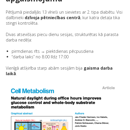
Pētījumā piedalījās 13 vīrieši un sievietes ar 2. tipa diabētu. Visi
dalībnieki
dzīvoja pētniecības centrā
, kur katra detaļa tika
stingri kontrolēta.
Divas atsevišķas piecu dienu sesijas, strukturētas kā parasta
darba nedēļa:
pirmdienas rīts → piektdienas pēcpusdiena
“darba laiks” no 8:00 līdz 17:00
Vienīgā atšķirība starp abām sesijām bija
gaisma darba
laikā
.