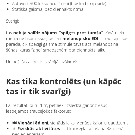
Aptuveni 300 luksu acu līmenī (tipiska biroja vide)
Statiskā gaisma, bez diennakts ritma
Svarīgi:
tas
nebija salīdzinājums “spilgts pret tumšu”
. Zinātnieki
mērīja ne tikai luksus, bet arī
melanopisko EDI
— rādītāju, kas
parāda, cik spēcīgi gaisma stimulē tavas acs melanopsīna
šūnas, kuras “ziņo” smadzenēm par diennakts laiku.
Un tieši šis aspekts izrādījās izšķirošs.
Kas tika kontrolēts (un kāpēc
tas ir tik svarīgi)
Lai rezultāti būtu “tīri”, pētnieki izslēdza gandrīz visus
iespējamos traucējošos faktorus:
🍽️
Vienādi ēdieni
, vienāds laiks, vienāds kaloriju daudzums
🚶
Fiziskās aktivitātes
— tikai viegla soļošana 3× dienā
pēc ēdienreizēm