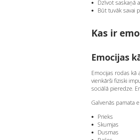
Dzīvot saskaņā 
Būt tuvāk savai p
Kas ir emo
Emocijas kā
Emocijas rodas kā a
vienkārši fiziski im
sociālā pieredze. E
Galvenās pamata em
Prieks
Skumjas
Dusmas