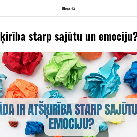
Blogs-LV
šķirība starp sajūtu un emociju