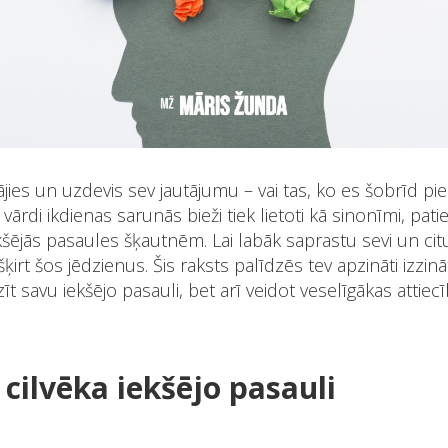
ājies un uzdevis sev jautājumu – vai tas, ko es šobrīd pied
 vārdi ikdienas sarunās bieži tiek lietoti kā sinonīmi, pati
šējās pasaules šķautnēm. Lai labāk saprastu sevi un ci
šķirt šos jēdzienus. Šis raksts palīdzēs tev apzināti izzināt
zīt savu iekšējo pasauli, bet arī veidot veselīgākas attiec
 cilvēka iekšējo pasauli