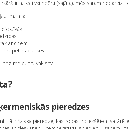
ārši ir auksti vai neērti (sajūta), mēs varam nepareizi rea
 ļauj mums:
 efektīvāk
jadzības
āk ar citiem
un rūpēties par sevi
u nozīmē būt tuvāk sev.
ūta?
 ķermeniskās pieredzes
. Tā ir fiziska pieredze, kas rodas no iekšējiem vai ārēj
stītas ar pieskārienu, temperatūru, spiedienu, sāpēm, i