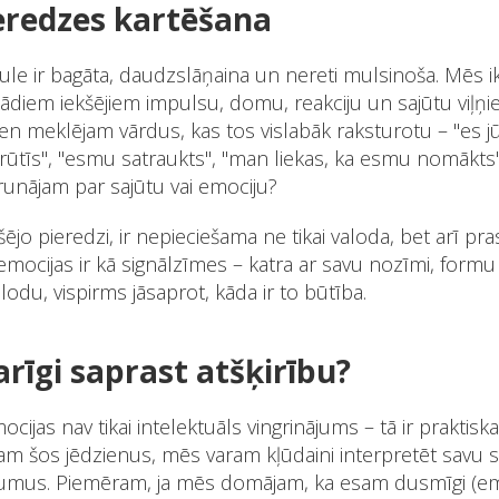
ieredzes kartēšana
aule ir bagāta, daudzslāņaina un nereti mulsinoša. Mēs i
ādiem iekšējiem impulsu, domu, reakciju un sajūtu viļņi
vien meklējam vārdus, kas tos vislabāk raksturotu – "es 
ūtīs", "esmu satraukts", "man liekas, ka esmu nomākts"
runājam par sajūtu vai emociju?
šējo pieredzi, ir nepieciešama ne tikai valoda, bet arī p
emocijas ir kā signālzīmes – katra ar savu nozīmi, formu u
odu, vispirms jāsaprot, kāda ir to būtība.
arīgi saprast atšķirību?
ocijas nav tikai intelektuāls vingrinājums – tā ir prakti
am šos jēdzienus, mēs varam kļūdaini interpretēt savu 
mus. Piemēram, ja mēs domājam, ka esam dusmīgi (emo