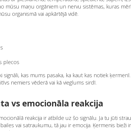
 no mūsu maņu orgāniem un nervu sistēmas, kuras mērķ
mūsu organismā vai apkārtējā vidē.
as
s plecos
iski signāli, kas mums pasaka, ka kaut kas notiek ķermenī.
itīvs nemiers vēderā vai kā vieglums sirdī.
ūta vs emocionāla reakcija
mocionālā reakcija ir atbilde uz šo signālu. Ja tu jūti stra
a bailes vai satraukumu, tā jau ir emocija. Ķermenis bieži i