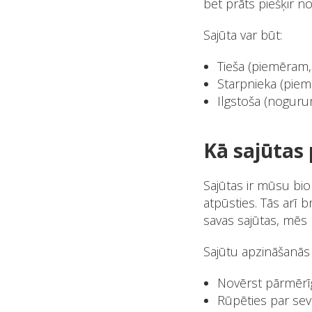
bet prāts piešķir no
Sajūta var būt:
Tieša (piemēram,
Starpnieka (piem
Ilgstoša (noguru
Kā sajūtas 
Sajūtas ir mūsu bio
atpūsties. Tās arī 
savas sajūtas, mēs 
Sajūtu apzināšanās 
Novērst pārmērī
Rūpēties par sevi