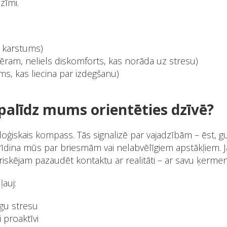
zīmi.
 karstums)
ēram, neliels diskomforts, kas norāda uz stresu)
ms, kas liecina par izdegšanu)
palīdz mums orientēties dzīvē?
loģiskais kompass. Tās signalizē par vajadzībām – ēst, gu
brīdina mūs par briesmām vai nelabvēlīgiem apstākļiem.
riskējam pazaudēt kontaktu ar realitāti – ar savu ķerme
ļauj:
gu stresu
 proaktīvi