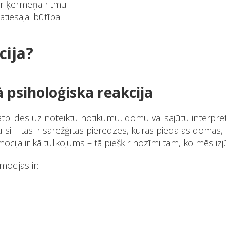
ar ķermeņa ritmu
atiesajai būtībai
cija?
 psiholoģiska reakcija
tbildes uz noteiktu notikumu, domu vai sajūtu interpret
pulsi – tās ir sarežģītas pieredzes, kurās piedalās domas,
mocija ir kā tulkojums – tā piešķir nozīmi tam, ko mēs i
ocijas ir: