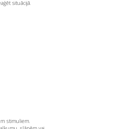
ģēt situācijā.
iem stimuliem.
zsalkumu, slāpēm vai