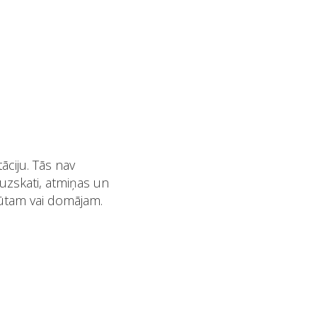
āciju. Tās nav
 uzskati, atmiņas un
zjūtam vai domājam.