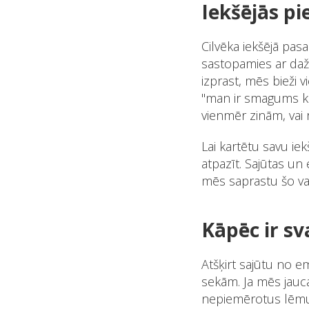
Iekšējās p
Cilvēka iekšējā pas
sastopamies ar daž
izprast, mēs bieži 
"man ir smagums kr
vienmēr zinām, vai 
Lai kartētu savu iek
atpazīt. Sajūtas un 
mēs saprastu šo val
Kāpēc ir sv
Atšķirt sajūtu no em
sekām. Ja mēs jauc
nepiemērotus lēmu