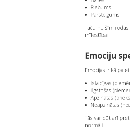
Bailes
Riebums
Pārsteigums
Taču no šīm rodas t
mīlestībai.
Emociju sp
Emocijas ir kā palet
Īslaicīgas (piem
Ilgstošas (piemē
Apzinātas (prie
Neapzinātas (nei
Tās var būt arī pret
normāli.