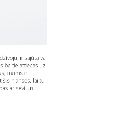
zīvoju, ir sajūta vai
esībā tie attiecas uz
tus, mums ir
 šīs nianses, lai tu
ības ar sevi un