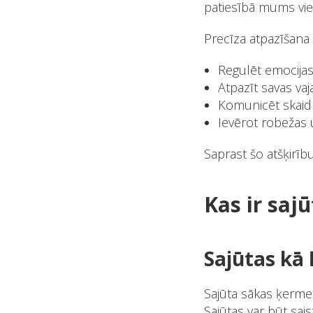
patiesībā mums vienk
Precīza atpazīšana
Regulēt emocijas
Atpazīt savas va
Komunicēt skaidr
Ievērot robežas 
Saprast šo atšķirīb
Kas ir saj
Sajūtas kā
Sajūta sākas ķermenī
Sajūtas var būt sai