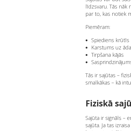
līdzsvaru. Tās nāk
par to, kas notiek 
Piemēram:
Spiediens krūtīs
Karstums uz ād
Tirpšana kājās
Sasprindzinājum
Tās ir sajūtas – fiz
smalkākas – kā intu
Fiziskā saj
Sajūta ir signāls – e
sajūta. Ja tas izrais