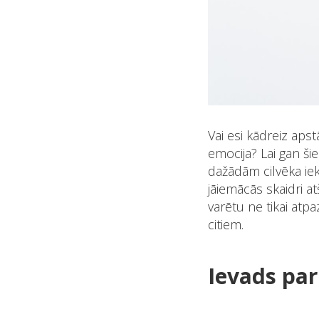
Vai esi kādreiz apst
emocija? Lai gan šie
dažādām cilvēka iek
jāiemācās skaidri at
varētu ne tikai atpa
citiem.
Ievads par