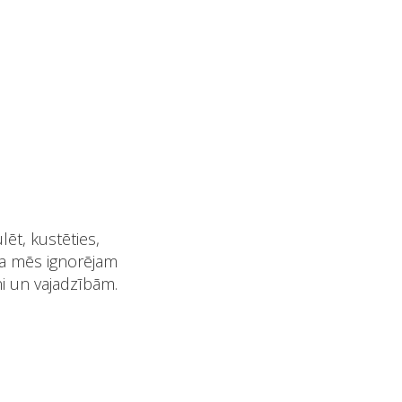
lēt, kustēties,
 Ja mēs ignorējam
ni un vajadzībām.