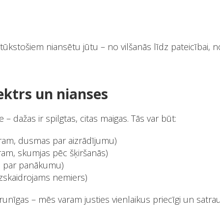
ūkstošiem niansētu jūtu – no vilšanās līdz pateicībai, no
ektrs un nianses
e – dažas ir spilgtas, citas maigas. Tās var būt:
ēram, dusmas par aizrādījumu)
ram, skumjas pēc šķiršanās)
ks par panākumu)
zskaidrojams nemiers)
runīgas – mēs varam justies vienlaikus priecīgi un satrauk