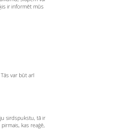
is ir informēt mūs
 Tās var būt arī
uju sirdspukstu, tā ir
r pirmais, kas reaģē,