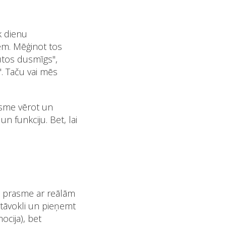
k dienu
em. Mēģinot tos
jūtos dusmīgs",
. Taču vai mēs
rasme vērot un
n funkciju. Bet, lai
ska prasme ar reālām
stāvokli un pieņemt
cija), bet