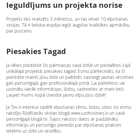
Ieguldījums un projekta norise
Projekts tiks realizēts 3 mēnešos, un tas ietver 10 elpošanas
sesijas. Tā ir lieliska iespēja iegūt augstas kvalitātes apmācību
par puscenu.
Piesakies Tagad
Ja vēlies piedzīvot šīs pārmaiņas savā dzīvē un piedalīties šajā
unikālajā projektā, piesakies tagad. Esmu pārliecināts, ka šī
pieredze mainīs jūsu dzīvi un palīdzēs sasniegt jaunas virsotnes
gan personīgajā, gan profesionālajā jomā. Lai pieteiktos vai
uzzinātu vairāk informācijas, lūdzu, sazinieties ar mani tieši.
Ļaujiet mums kopā izveidot jaunu elpu jūsu dzīvē!
Ja Tev ir interese izpētīt elpošanas tēmu, lūdzu, izlasi, ko esmu
rakstījis Rūdīšanās skolas blogā www.uzdrosinies.lv un savā
personīgajā blogā te. Šajos rakstos dalos ar padziļinātu
informāciju un personīgo pieredzi par elpošanas prakses
ietekmi uz dzīvi un veselību.