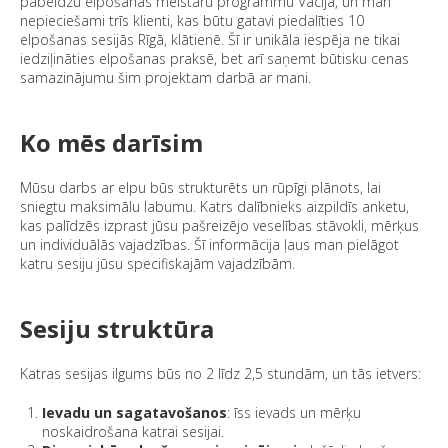
pabeidzu elpošanas meistaru programmu Vācijā, un man
nepieciešami trīs klienti, kas būtu gatavi piedalīties 10
elpošanas sesijās Rīgā, klātienē. Šī ir unikāla iespēja ne tikai
iedziļināties elpošanas praksē, bet arī saņemt būtisku cenas
samazinājumu šim projektam darbā ar mani.
Ko mēs darīsim
Mūsu darbs ar elpu būs strukturēts un rūpīgi plānots, lai
sniegtu maksimālu labumu. Katrs dalībnieks aizpildīs anketu,
kas palīdzēs izprast jūsu pašreizējo veselības stāvokli, mērķus
un individuālās vajadzības. Šī informācija ļaus man pielāgot
katru sesiju jūsu specifiskajām vajadzībām.
Sesiju struktūra
Katras sesijas ilgums būs no 2 līdz 2,5 stundām, un tās ietvers:
Ievadu un sagatavošanos
: īss ievads un mērķu
noskaidrošana katrai sesijai.