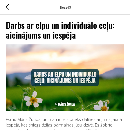
Blogs-LV
Darbs ar elpu un individuālo ceļu:
aicinājums un iespēja
Esmu Māris Žunda, un man ir liels prieks dalīties ar jums jaunā
iespējā, kas sniegs dziļas pārmaiņas jūsu dzīvē. Es šobrīd