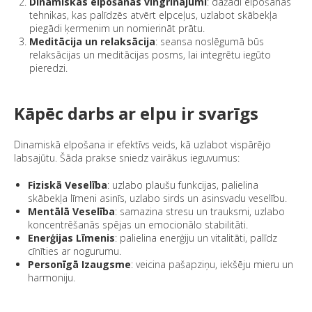
Dinamiskās elpošanas vingrinājumi
: dažādi elpošanas
tehnikas, kas palīdzēs atvērt elpceļus, uzlabot skābekļa
piegādi ķermenim un nomierināt prātu.
Meditācija un relaksācija
: seansa noslēgumā būs
relaksācijas un meditācijas posms, lai integrētu iegūto
pieredzi.
Kāpēc darbs ar elpu ir svarīgs
Dinamiskā elpošana ir efektīvs veids, kā uzlabot vispārējo
labsajūtu. Šāda prakse sniedz vairākus ieguvumus:
Fiziskā Veselība
: uzlabo plaušu funkcijas, palielina
skābekļa līmeni asinīs, uzlabo sirds un asinsvadu veselību.
Mentālā Veselība
: samazina stresu un trauksmi, uzlabo
koncentrēšanās spējas un emocionālo stabilitāti.
Enerģijas Līmenis
: palielina enerģiju un vitalitāti, palīdz
cīnīties ar nogurumu.
Personīgā Izaugsme
: veicina pašapziņu, iekšēju mieru un
harmoniju.