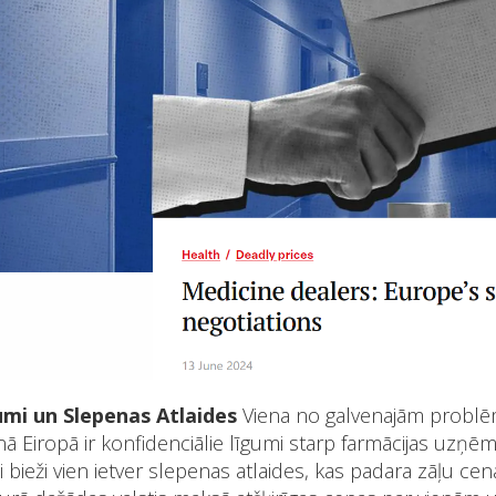
umi un Slepenas Atlaides
Viena no galvenajām problē
nā Eiropā ir konfidenciālie līgumi starp farmācijas uz
i bieži vien ietver slepenas atlaides, kas padara zāļu ce