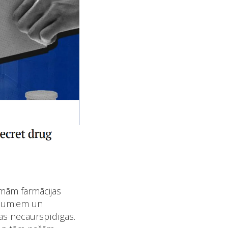
mām farmācijas
ņēmumiem un
nas necaurspīdīgas.