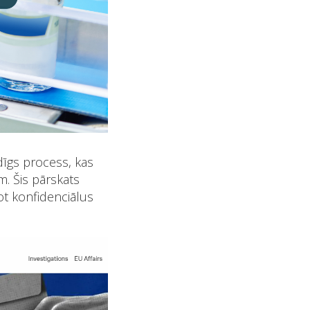
dīgs process, kas
m. Šis pārskats
ot konfidenciālus