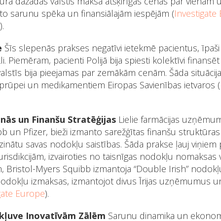
 kurā dažādas valstis maksā atšķirīgas cenas par vienā
to sarunu spēka un finansiālajām iespējām​ (
Investigate
)​.
e
Šīs slepenās prakses negatīvi ietekmē pacientus, īpaši 
 Piemēram, pacienti Polijā bija spiesti kolektīvi finansē
 valstīs bija pieejamas par zemākām cenām. Šāda situācij
aprūpei un medikamentiem Eiropas Savienības ietvaros​ (
nās un Finanšu Stratēģijas
Lielie farmācijas uzņēmu
b un Pfizer, bieži izmanto sarežģītas finanšu struktūr
zinātu savas nodokļu saistības. Šāda prakse ļauj viņiem 
isdikcijām, izvairoties no taisnīgas nodokļu nomaksas va
, Bristol-Myers Squibb izmantoja “Double Irish” nodokļ
odokļu izmaksas, izmantojot divus Īrijas uzņēmumus un 
gate Europe
)​.
ekļuve Inovatīvām Zālēm
Sarunu dinamika un ekonomi