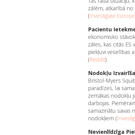
Tas rada situāciju,
zālēm, atkarībā no 
(
Investigate Europe
Pacientu Ietekm
ekonomisko stāvokli.
zāles, kas citās ES
piekļuvi veselības 
(
Reddit
)​.
Nodokļu Izvairīša
Bristol-Myers Squib
paradīzes, lai sama
zemākas nodokļu jur
darbojas. Piemēram
samazinātu savas n
nodokļiem​ (
Investi
Nevienlīdzīga Pi