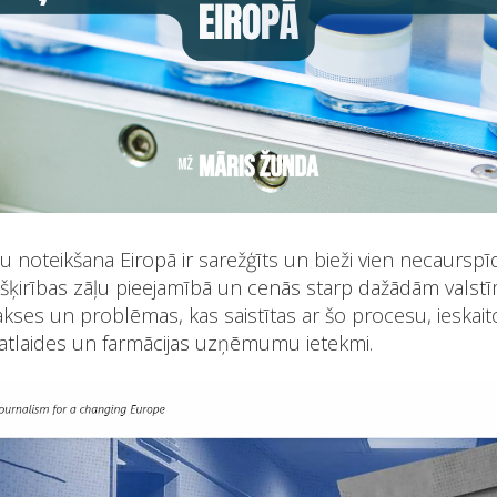
u noteikšana Eiropā ir sarežģīts un bieži vien necaurspī
šķirības zāļu pieejamībā un cenās starp dažādām valstī
kses un problēmas, kas saistītas ar šo procesu, ieskait
atlaides un farmācijas uzņēmumu ietekmi.