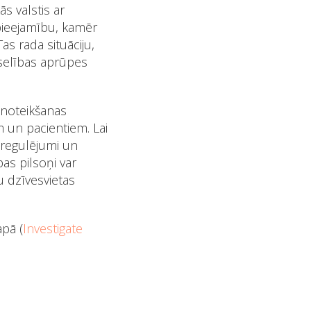
s valstis ar
pieejamību, kamēr
s rada situāciju,
veselības aprūpes
u noteikšanas
m un pacientiem. Lai
 regulējumi un
as pilsoņi var
 dzīvesvietas
pā​ (
Investigate