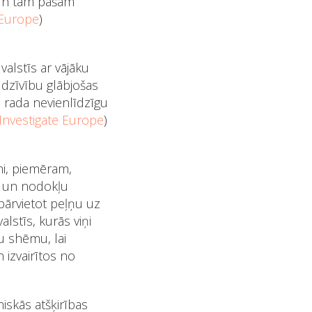
m un tām pašām
 Europe
)​​
valstīs ar vājāku
t dzīvību glābjošas
a rada nevienlīdzīgu
Investigate Europe
)​​
mi, piemēram,
as un nodokļu
pārvietot peļņu uz
lstīs, kurās viņi
u shēmu, lai
izvairītos no
skās atšķirības