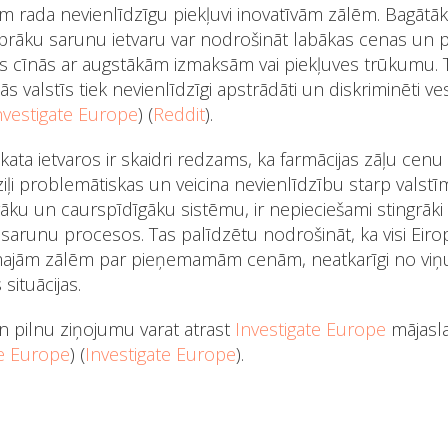
īm rada nevienlīdzīgu piekļuvi inovatīvām zālēm. Bagātākā
tiprāku sarunu ietvaru var nodrošināt labākas cenas un 
s cīnās ar augstākām izmaksām vai piekļuves trūkumu. Ta
ās valstīs tiek nevienlīdzīgi apstrādāti un diskriminēti 
nvestigate Europe
)​​ (
Reddit
)​.
kata ietvaros ir skaidri redzams, ka farmācijas zāļu cen
ziļi problemātiskas un veicina nevienlīdzību starp valstī
āku un caurspīdīgāku sistēmu, ir nepieciešami stingrāki
 sarunu procesos. Tas palīdzētu nodrošināt, ka visi Eirop
majām zālēm par pieņemamām cenām, neatkarīgi no viņu
situācijas.
n pilnu ziņojumu varat atrast
Investigate Europe
mājasla
te Europe
)​​ (
Investigate Europe
)​.