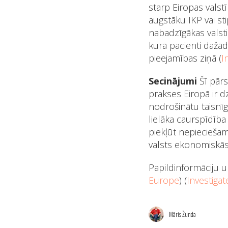
starp Eiropas valst
augstāku IKP vai s
nabadzīgākas valsti
kurā pacienti dažād
pieejamības ziņā​ (
I
Secinājumi
Šī pārs
prakses Eiropā ir d
nodrošinātu taisnīg
lielāka caurspīdība
piekļūt nepiecieša
valsts ekonomiskās 
Papildinformāciju u
Europe
)​​ (
Investiga
Māris Žunda