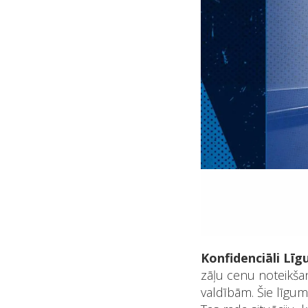
Konfidenciāli Līg
zāļu cenu noteikša
valdībām. Šie līgum