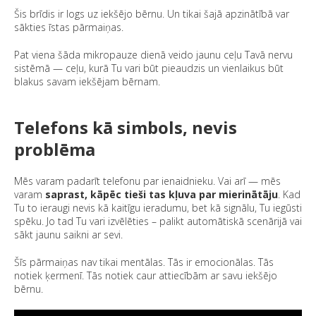
Šis brīdis ir logs uz iekšējo bērnu. Un tikai
šajā apzinātībā
var
sākties īstas pārmaiņas.
Pat viena šāda mikropauze dienā veido jaunu ceļu Tavā nervu
sistēmā — ceļu, kurā Tu vari būt pieaudzis un vienlaikus būt
blakus savam iekšējam bērnam.
Telefons kā simbols, nevis
problēma
Mēs varam padarīt telefonu par ienaidnieku. Vai arī — mēs
varam
saprast, kāpēc tieši tas kļuva par mierinātāju
. Kad
Tu to ieraugi nevis kā kaitīgu ieradumu, bet kā
signālu
, Tu iegūsti
spēku. Jo tad Tu vari izvēlēties – palikt automātiskā scenārijā vai
sākt jaunu saikni ar sevi.
Šīs pārmaiņas nav tikai mentālas. Tās ir emocionālas. Tās
notiek ķermenī. Tās notiek caur attiecībām ar savu iekšējo
bērnu.