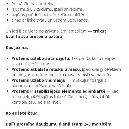
ēd pārāk maz proteīna,
izjūt muskuļu zudumu, īpaši ar vecumu,
nejūtas paēduši pat pēc lielām maltītēm,
cīnās ar lieko svaru un vēdera uzpūšanos.
Un ļoti bieži viens no galvenajiem iemesliem —
trūkst
kvalitatīva proteīna uzturā
.
Kas jāzina:
Proteīns uzlabo sāta sajūtu.
Tas palīdz, lai tu neapēd
lieku našķi pēc stundas.
Proteīns atbalsta muskuļu masu.
Īpaši svarīgi cilvēkiem
virs 40 gadiem, kad muskuļu masa dabiski samazinās.
Proteīns uzlabo vielmaiņu
— muskuļi ir “dārgāks
audums” uzturēšanai nekā tauki.
Proteīns ir stabilizējošs elements ēdienkartē
— kad
to pietiek, cilvēks jūtas fokusētāks, enerģiskāks, labāk
kontrolē savu ēdiena izvēli.
Ko es ieteiktu?
Dalīt proteīna daudzumu dienā starp 2–3 maltītēm.