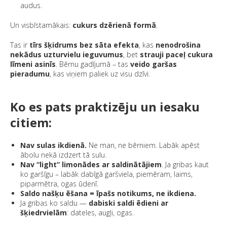
audus.
Un visbīstamākais:
cukurs dzērienā formā
.
Tas ir
tīrs šķidrums bez sāta efekta
, kas
nenodrošina
nekādus uzturvielu ieguvumus
, bet
strauji paceļ cukura
līmeni asinīs
. Bērnu gadījumā – tas
veido garšas
pieradumu
, kas viņiem paliek uz visu dzīvi.
Ko es pats praktizēju un iesaku
citiem:
Nav sulas ikdienā.
Ne man, ne bērniem. Labāk apēst
ābolu nekā izdzert tā sulu.
Nav “light” limonādes ar saldinātājiem
. Ja gribas kaut
ko garšīgu – labāk dabīgā garšviela, piemēram, laims,
piparmētra, ogas ūdenī.
Saldo našķu ēšana = īpašs notikums, ne ikdiena.
Ja gribas ko saldu —
dabiski saldi ēdieni ar
šķiedrvielām
: dateles, augļi, ogas.