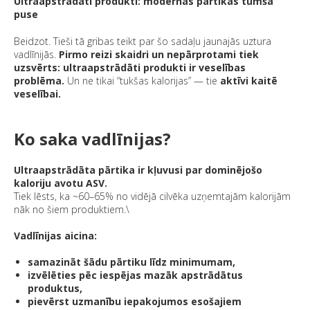
Ultraapstrādāti produkti: modernās pārtikas tumšā
puse
Beidzot. Tieši tā gribas teikt par šo sadaļu jaunajās uztura
vadlīnijās.
Pirmo reizi skaidri un nepārprotami tiek
uzsvērts: ultraapstrādāti produkti ir veselības
problēma.
Un ne tikai “tukšas kalorijas” — tie
aktīvi kaitē
veselībai.
Ko saka vadlīnijas?
Ultraapstrādāta pārtika ir kļuvusi par dominējošo
kaloriju avotu ASV.
Tiek lēsts, ka ~60–65% no vidējā cilvēka uzņemtajām kalorijām
nāk no šiem produktiem.\
Vadlīnijas aicina:
samazināt šādu pārtiku līdz minimumam,
izvēlēties pēc iespējas mazāk apstrādātus
produktus,
pievērst uzmanību iepakojumos esošajiem