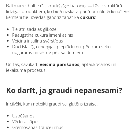
Baltmaize, baltie rīsi, kraukšķīgie batoniņi — tās ir struktūrā
līdzīgas produktiem, ko bieži uzskata par “normālu ēdienu”. Bet
ķermenī tie uzvedas gandrīz tāpat kā
cukurs
:
Tie ātri sadalās glikozē
Paaugstina cukura līmeni asinīs
Veicina insulīna svārstības
Dod īslaicīgu enerģijas pieplūdumu, pēc kura seko
nogurums un vēlme pēc saldumiem
Un tas, savukārt,
veicina pārēšanos
, aptaukošanos un
iekaisuma procesus.
Ko darīt, ja graudi nepanesami?
Ir cilvēki, kam noteikti graudi vai glutēns izraisa:
Uzpūšanos
Vēdera sāpes
Gremošanas traucējumus