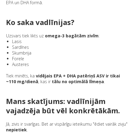
EPA un DHA formā.
Ko saka vadlīnijas?
Uzsvars tiek likts uz
omega-3 bagātām zivīm
:
Lasis
Sardīnes
Skumbrija
Forele
Austeres
Tiek minēts, ka
vidējais EPA + DHA patēriņš ASV ir tikai
~110 mg/dienā
, kas ir
tālu no optimālā līmeņa
.
Mans skatījums: vadlīnijām
vajadzēja būt vēl konkrētākām.
Jā, zivis ir svarīgas. Bet ar vispārīgu ieteikumu "ēdiet vairāk zivju"
nepietiek
.