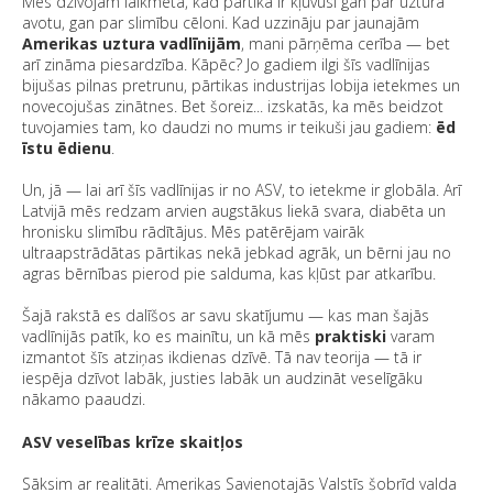
Mēs dzīvojam laikmetā, kad pārtika ir kļuvusi gan par uztura
avotu, gan par slimību cēloni. Kad uzzināju par jaunajām
Amerikas uztura vadlīnijām
, mani pārņēma cerība — bet
arī zināma piesardzība. Kāpēc? Jo gadiem ilgi šīs vadlīnijas
bijušas pilnas pretrunu, pārtikas industrijas lobija ietekmes un
novecojušas zinātnes. Bet šoreiz... izskatās, ka mēs beidzot
tuvojamies tam, ko daudzi no mums ir teikuši jau gadiem:
ēd
īstu ēdienu
.
Un, jā — lai arī šīs vadlīnijas ir no ASV, to ietekme ir globāla. Arī
Latvijā mēs redzam arvien augstākus liekā svara, diabēta un
hronisku slimību rādītājus. Mēs patērējam vairāk
ultraapstrādātas pārtikas nekā jebkad agrāk, un bērni jau no
agras bērnības pierod pie salduma, kas kļūst par atkarību.
Šajā rakstā es dalīšos ar savu skatījumu — kas man šajās
vadlīnijās patīk, ko es mainītu, un kā mēs
praktiski
varam
izmantot šīs atziņas ikdienas dzīvē. Tā nav teorija — tā ir
iespēja dzīvot labāk, justies labāk un audzināt veselīgāku
nākamo paaudzi.
ASV veselības krīze skaitļos
Sāksim ar realitāti. Amerikas Savienotajās Valstīs šobrīd valda