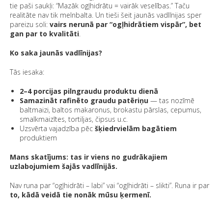
tie paši saukļi: “Mazāk ogļhidrātu = vairāk veselības.” Taču
realitāte nav tik melnbalta. Un tieši šeit jaunās vadlīnijas sper
pareizu soli:
vairs nerunā par “ogļhidrātiem vispār”, bet
gan par to kvalitāti
.
Ko saka jaunās vadlīnijas?
Tās iesaka:
2–4 porcijas pilngraudu produktu dienā
Samazināt rafinēto graudu patēriņu
— tas nozīmē
baltmaizi, baltos makaronus, brokastu pārslas, cepumus,
smalkmaizītes, tortiljas, čipsus u.c.
Uzsvērta vajadzība pēc
šķiedrvielām bagātiem
produktiem
Mans skatījums: tas ir viens no gudrākajiem
uzlabojumiem šajās vadlīnijās.
Nav runa par “ogļhidrāti – labi” vai “ogļhidrāti – slikti”. Runa ir par
to, kādā veidā tie nonāk mūsu ķermenī.