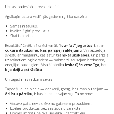
Un tas, patiesībā, ir revolucionāri.
Agrākajās uztura vadlīnijās gadiem ilgi tika uzsvērts:
Samazini taukus.
Izvēlies “light” produktus.
Skaiti kalorijas.
Rezultāts? Cilvēki sāka ēst vairāk
“low-fat” jogurtus
, bet ar
cukura daudzumu, kas pārspēj saldējumu
. Viņi aizvietoja
sviestu ar margarīnu, kas satur
trans-taukskābes
, un pārgāja
uz rafinētiem ogļhidrātiem — baltmaizi, sausajām brokastīm,
enerģijas batoniņiem. Visa šī pārtika
izskatījās veselīga
, bet
bija dziļi apstrādāta
.
Un tagad mēs redzam sekas.
Tāpēc šī jaunā pieeja — vienkārši, godīgi, bez manipulācijām —
ēd īstu pārtiku
, ir kas jauns un vajadzīgs. Tā nozīmē:
Gatavo pats, nevis dzīvo no gataviem produktiem.
Izvēlies produktus bez sastāvdaļu saraksta.
Dodies uz tirgu, ne tikai lielveikalu centrālo eju.