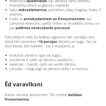
Nodrošina
šķiedrvielas
, kas atbalsta zarnu darbību,
holesterīna līmeni un glikozes stabilitāti
Satur
mikroelementus
, piemēram, kāliju, magniju, folātu, C
vitamīnu
Ir pilni ar
antioksidantiem un fitonutrientiem
, kas
samazina iekaisumu, palīdz cīnīties ar oksidatīvo stresu, un
pat
palēnina novecošanās procesus
Daži pētījumi rāda, ka lielākais ieguvums tiek sasniegts, kad
dienā tiek uzņemtas
~10 porcijas
dārzeņu un augļu. Tas var
šķist daudz, bet realitātē – tas ir iespējams, ja:
brokastīs pievieno ogas vai augļus,
pusdienās ir salāti vai dārzeņu sautējums,
vakariņās – tvaicēti, cepti vai sautēti dārzeņi,
uzkodas – svaigi augļi vai dārzeņu šķēles ar humusu.
Ēd varavīksni
Krāsas nav tikai skaistumam. Tās nozīmē
dažādus
fitonutrientus
: