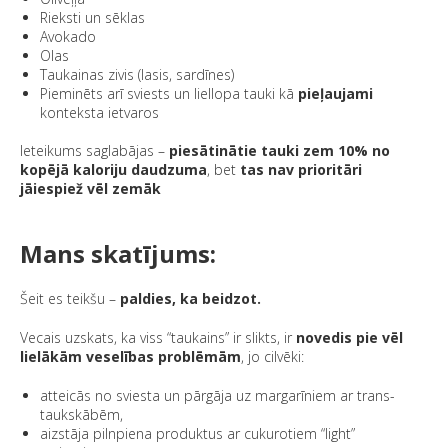
Rieksti un sēklas
Avokado
Olas
Taukainas zivis (lasis, sardīnes)
Pieminēts arī sviests un liellopa tauki kā
pieļaujami
konteksta ietvaros
Ieteikums saglabājas –
piesātinātie tauki zem 10% no
kopējā kaloriju daudzuma
, bet
tas nav prioritāri
jāiespiež vēl zemāk
Mans skatījums:
Šeit es teikšu –
paldies, ka beidzot.
Vecais uzskats, ka viss “taukains” ir slikts, ir
novedis pie vēl
lielākām veselības problēmām
, jo cilvēki:
atteicās no sviesta un pārgāja uz margarīniem ar trans-
taukskābēm,
aizstāja pilnpiena produktus ar cukurotiem “light”