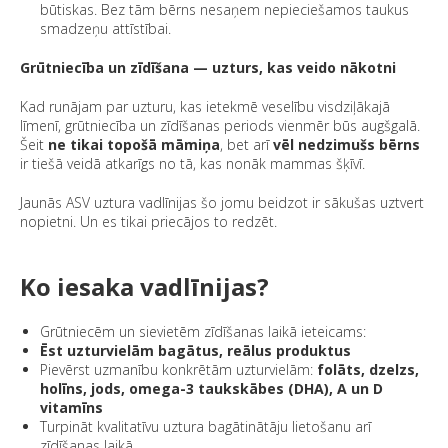
būtiskas. Bez tām bērns nesaņem nepieciešamos taukus
smadzeņu attīstībai.
Grūtniecība un zīdīšana — uzturs, kas veido nākotni
Kad runājam par uzturu, kas ietekmē veselību visdziļākajā
līmenī, grūtniecība un zīdīšanas periods vienmēr būs augšgalā.
Šeit
ne tikai topošā māmiņa
, bet arī
vēl nedzimušs bērns
ir tiešā veidā atkarīgs no tā, kas nonāk mammas šķīvī.
Jaunās ASV uztura vadlīnijas šo jomu beidzot ir sākušas uztvert
nopietni. Un es tikai priecājos to redzēt.
Ko iesaka vadlīnijas?
Grūtniecēm un sievietēm zīdīšanas laikā ieteicams:
Ēst uzturvielām bagātus, reālus produktus
Pievērst uzmanību konkrētām uzturvielām:
folāts, dzelzs,
holīns, jods, omega-3 taukskābes (DHA), A un D
vitamīns
Turpināt kvalitatīvu uztura bagātinātāju lietošanu arī
zīdīšanas laikā