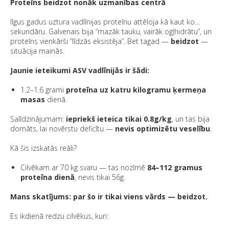
Proteīns beidzot nonāk uzmanības centrā
Ilgus gadus uztura vadlīnijas proteīnu attēloja kā kaut ko…
sekundāru. Galvenais bija “mazāk tauku, vairāk ogļhidrātu”, un
proteīns vienkārši “līdzās eksistēja”. Bet tagad —
beidzot
—
situācija mainās.
Jaunie ieteikumi ASV vadlīnijās ir šādi:
1.2–1.6 grami
proteīna uz katru kilogramu ķermeņa
masas
dienā.
Salīdzinājumam:
iepriekš ieteica tikai 0.8g/kg
, un tas bija
domāts, lai novērstu deficītu —
nevis optimizētu veselību
.
Kā šis izskatās reāli?
Cilvēkam ar 70 kg svaru — tas nozīmē
84–112 gramus
proteīna dienā
, nevis tikai 56g.
Mans skatījums: par šo ir tikai viens vārds — beidzot.
Es ikdienā redzu cilvēkus, kuri: