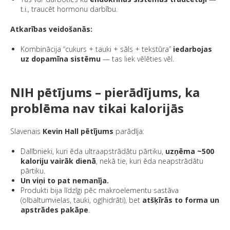
t.i., traucēt hormonu darbību.
Atkarības veidošanās:
Kombinācija “cukurs + tauki + sāls + tekstūra”
iedarbojas
uz dopamīna sistēmu
— tas liek vēlēties vēl.
NIH pētījums – pierādījums, ka
problēma nav tikai kalorijās
Slavenais
Kevin Hall pētījums
parādīja:
Dalībnieki, kuri ēda ultraapstrādātu pārtiku,
uzņēma ~500
kaloriju vairāk dienā
, nekā tie, kuri ēda neapstrādātu
pārtiku.
Un viņi to pat nemanīja.
Produkti bija līdzīgi pēc makroelementu sastāva
(olbaltumvielas, tauki, ogļhidrāti), bet
atšķīrās to forma un
apstrādes pakāpe
.