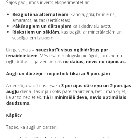
Šajos gadījumos ir vērts eksperimentēt ar:
Bezglutēna alternatīvām
: kvinoja, griķi, brūnie rīsi,
amarants, auzas (sertificētas)
Pākšaugiem un dārzeņiem
kā šķiedrvielu avotu
Riekstiem un sēklām
, kas bagāti ar minerālvielām un
veselīgajiem taukiem
Un galvenais –
neuzskatīt visus ogļhidrātus par
ienaidniekiem
. Mēs esam bioloģiski pielāgoti, lai uzņemtu
ogļhidrātus — ja vien tie nāk
no dabas, nevis no rūpnīcas.
Augļi un dārzeņi – nepietiek tikai ar 5 porcijām
Amerikāņu vadlīnijas iesaka
3 porcijas dārzeņu un 2 porcijas
augļu
dienā. Tas ir jau solis pareizā virzienā, bet... man šķiet,
ka ar to nepietiek.
Tā ir minimālā deva, nevis optimālais
daudzums.
Kāpēc?
Tāpēc, ka augļi un dārzeņi: