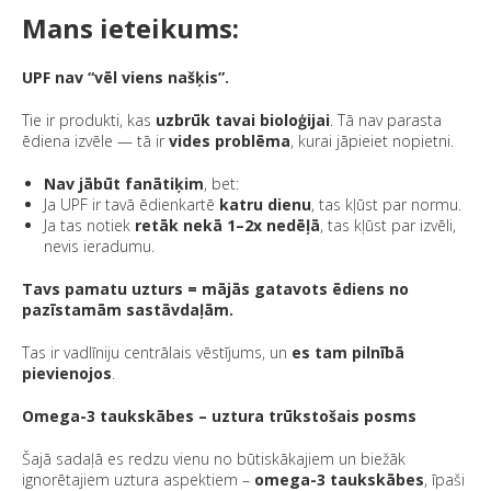
Mans ieteikums:
UPF nav “vēl viens našķis”.
Tie ir produkti, kas
uzbrūk tavai bioloģijai
. Tā nav parasta
ēdiena izvēle — tā ir
vides problēma
, kurai jāpieiet nopietni.
Nav jābūt fanātiķim
, bet:
Ja UPF ir tavā ēdienkartē
katru dienu
, tas kļūst par normu.
Ja tas notiek
retāk nekā 1–2x nedēļā
, tas kļūst par izvēli,
nevis ieradumu.
Tavs pamatu uzturs = mājās gatavots ēdiens no
pazīstamām sastāvdaļām.
Tas ir vadlīniju centrālais vēstījums, un
es tam pilnībā
pievienojos
.
Omega-3 taukskābes – uztura trūkstošais posms
Šajā sadaļā es redzu vienu no būtiskākajiem un biežāk
ignorētajiem uztura aspektiem –
omega-3 taukskābes
, īpaši