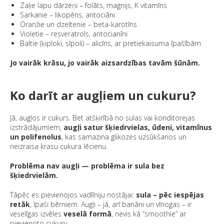
Zaļie lapu dārzeņi – folāts, magnijs, K vitamīns
Sarkanie – likopēns, antociāni
Oranžie un dzeltenie – beta-karotīns
Violetie – resveratrols, antocianīni
Baltie (ķiploki, sīpoli) – alicīns, ar pretiekaisuma īpašībām
Jo vairāk krāsu, jo vairāk aizsardzības tavām šūnām.
Ko darīt ar augļiem un cukuru?
Jā, augļos ir cukurs. Bet atšķirībā no sulas vai konditorejas
izstrādājumiem,
augļi satur šķiedrvielas, ūdeni, vitamīnus
un polifenolus
, kas samazina glikozes uzsūkšanos un
neizraisa krasu cukura lēcienu.
Problēma nav augļi — problēma ir sula bez
šķiedrvielām.
Tāpēc es pievienojos vadlīniju nostājai:
sula – pēc iespējas
retāk
, īpaši bērniem. Augļi – jā, arī banāni un vīnogas – ir
veselīgas izvēles
veselā formā
, nevis kā “smoothie” ar
pievienoto cukuru.