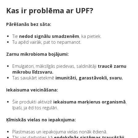
Kas ir problēma ar UPF?
Pārēšanās bez sāta:
Tie
nedod signālu smadzenēm
, ka pietiek.
Tu apēd vairāk, pat to nepamanot.
Zarnu mikrobioma bojājumi:
Emulgatori, mākslīgās piedevas, saldinātāji
traucē zarnu
mikrobu līdzsvaru.
Tas savukārt ietekmē
imunitāti, garastāvokli, svaru.
Iekaisuma veicināšana:
Šie produkti aktivizē
iekaisuma marķierus organismā
,
īpaši, ja ēd tos regulāri.
Ķīmiskās vielas no iepakojuma:
Plastmasas un iepakojuma vielas nonāk ēdienā.
Tās var darboties kā
endokrīnās sistēmas traucētāji
—