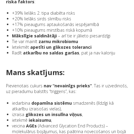
riska faktors
:
+39% lielāks 2. tipa diabēta risks
+20% lielāks sirds slimību risks
+17% pieaugums aptaukošanās iespējamībā
+10% pieaugums mirstības riskā kopumā
Mākslīgie saldinātāji
– arī tie ir jālieto piesardzīgi
Tie var mainīt
zarnu mikrobiomu
Ietekmēt
apetīti un glikozes toleranci
Radīt
atkarību no saldas garšas
, pat ja nav kaloriju
Mans skatījums:
Pievienotais cukurs
nav “nevainīgs prieks”
. Tas ir uzvedinošs,
uz pieradumu balstīts “triggeris”, kas:
iedarbina
dopamīna sistēmu
smadzenēs (līdzīgi kā
atkarību izraisošas vielas),
izraisa
glikozes un insulīna viļņus
,
ietekmē
iekaisumu
,
veicina
AGEs
(Advanced Glycation End Products) –
molekulārus bojājumus, kas paātrina novecošanos un bojā