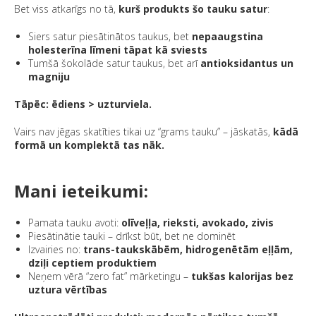
Bet viss atkarīgs no tā,
kurš produkts šo tauku satur
:
Siers satur piesātinātos taukus, bet
nepaaugstina
holesterīna līmeni tāpat kā sviests
Tumšā šokolāde satur taukus, bet arī
antioksidantus un
magniju
Tāpēc: ēdiens > uzturviela.
Vairs nav jēgas skatīties tikai uz “grams tauku” – jāskatās,
kādā
formā un komplektā tas nāk.
Mani ieteikumi:
Pamata tauku avoti:
olīveļļa, rieksti, avokado, zivis
Piesātinātie tauki – drīkst būt, bet ne dominēt
Izvairies no:
trans-taukskābēm, hidrogenētām eļļām,
dziļi ceptiem produktiem
Neņem vērā “zero fat” mārketingu –
tukšas kalorijas bez
uztura vērtības