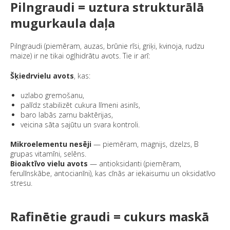
Pilngraudi = uztura strukturālā
mugurkaula daļa
Pilngraudi (piemēram, auzas, brūnie rīsi, griķi, kvinoja, rudzu
maize) ir ne tikai ogļhidrātu avots. Tie ir arī:
Šķiedrvielu avots
, kas:
uzlabo gremošanu,
palīdz stabilizēt cukura līmeni asinīs,
baro labās zarnu baktērijas,
veicina sāta sajūtu un svara kontroli.
Mikroelementu nesēji
— piemēram, magnijs, dzelzs, B
grupas vitamīni, selēns.
Bioaktīvo vielu avots
— antioksidanti (piemēram,
ferulīnskābe, antocianīni), kas cīnās ar iekaisumu un oksidatīvo
stresu.
Rafinētie graudi = cukurs maskā