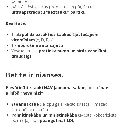
variantiem,
pārstāja ēst veselus produktus un pārgāja uz
ultraapstrādātu “beztauku” pārtiku
.
Realitātē:
Tauki
palīdz uzsūkties taukos šķīstošajiem
vitamīniem
(A, D, E, K)
Tie
nodrošina sāta sajūtu
Veselie tauki ir
pretiekaisuma un sirds veselībai
draudzīgi
Bet te ir nianses.
Piesātinātie tauki NAV ļaunuma sakne
, bet arī
nav
pilnībā “nevainīgi”
:
Stearīnskābe
(liellopu gaļā, kakao sviestā) – mazāk
ietekmē holesterīnu
Palmitīnskābe un miristīnskābe
(sviests, kokosrieksts,
palm eļļa) – var
paaugstināt LDL