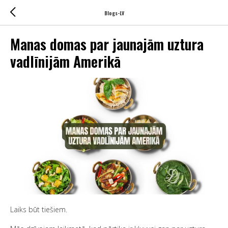
Blogs-LV
Manas domas par jaunajām uztura
vadlīnijām Amerikā
Laiks būt tiešiem.