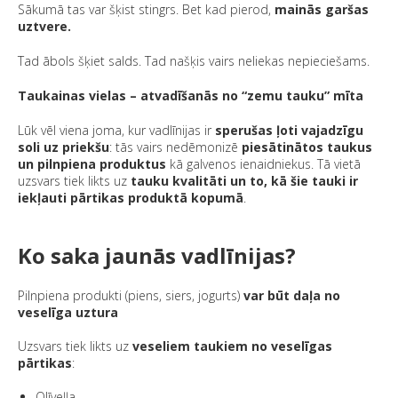
Sākumā tas var šķist stingrs. Bet kad pierod,
mainās garšas
uztvere.
Tad ābols šķiet salds. Tad našķis vairs neliekas nepieciešams.
Taukainas vielas – atvadīšanās no “zemu tauku” mīta
Lūk vēl viena joma, kur vadlīnijas ir
sperušas ļoti vajadzīgu
soli uz priekšu
: tās vairs nedēmonizē
piesātinātos taukus
un pilnpiena produktus
kā galvenos ienaidniekus. Tā vietā
uzsvars tiek likts uz
tauku kvalitāti un to, kā šie tauki ir
iekļauti pārtikas produktā kopumā
.
Ko saka jaunās vadlīnijas?
Pilnpiena produkti (piens, siers, jogurts)
var būt daļa no
veselīga uztura
Uzsvars tiek likts uz
veseliem taukiem no veselīgas
pārtikas
:
Olīveļļa