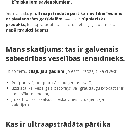
ķīmiskajiem savienojumiem.
Šis ir būtiski, jo
ultraapstrādāta pārtika nav tikai “ēdiens
ar pievienotām garšvielām”
— tas ir
rūpniecisks
produkts
, kas apstrādāts tā, lai būtu lēts, ilgi glabājams un
nepārtraukti ēdams
.
Mans skatījums: tas ir galvenais
sabiedrības veselības ienaidnieks.
Es šo tēmu
cilāju jau gadiem
, jo esmu redzējis, kā cilvēki:
ēd “parasti”, bet joprojām pieņemas svarā,
uzskata, ka “veselīgais batoniņš” vai “graudaugu brokastis” ir
labs sākums dienai,
jūtas hroniski izsalkuši, neskatoties uz uzņemtajām
kalorijām.
Kas ir ultraapstrādāta pārtika