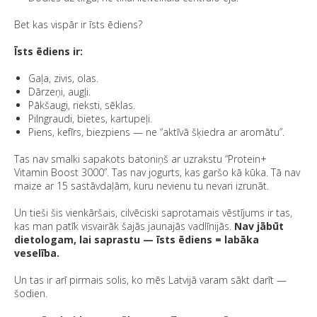
Bet kas vispār ir īsts ēdiens?
Īsts ēdiens ir:
Gaļa, zivis, olas.
Dārzeņi, augļi.
Pākšaugi, rieksti, sēklas.
Pilngraudi, bietes, kartupeļi.
Piens, kefīrs, biezpiens — ne “aktīvā šķiedra ar aromātu”.
Tas nav smalki sapakots batoniņš ar uzrakstu “Protein+
Vitamin Boost 3000”. Tas nav jogurts, kas garšo kā kūka. Tā nav
maize ar 15 sastāvdaļām, kuru nevienu tu nevari izrunāt.
Un tieši šis vienkāršais, cilvēciski saprotamais vēstījums ir tas,
kas man patīk visvairāk šajās jaunajās vadlīnijās.
Nav jābūt
dietologam, lai saprastu — īsts ēdiens = labāka
veselība.
Un tas ir arī pirmais solis, ko mēs Latvijā varam sākt darīt —
šodien.