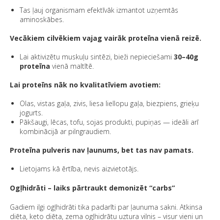
Tas ļauj organismam efektīvāk izmantot uzņemtās
aminoskābes.
Vecākiem cilvēkiem vajag vairāk proteīna vienā reizē.
Lai aktivizētu muskuļu sintēzi, bieži nepieciešami
30–40g
proteīna
vienā maltītē.
Lai proteīns nāk no kvalitatīviem avotiem:
Olas, vistas gaļa, zivis, liesa liellopu gaļa, biezpiens, grieķu
jogurts.
Pākšaugi, lēcas, tofu, sojas produkti, pupiņas — ideāli arī
kombinācijā ar pilngraudiem.
Proteīna pulveris nav ļaunums, bet tas nav pamats.
Lietojams kā ērtība, nevis aizvietotājs.
Ogļhidrāti – laiks pārtraukt demonizēt “carbs”
Gadiem ilgi ogļhidrāti tika padarīti par ļaunuma sakni. Atkinsa
diēta, keto diēta, zema ogļhidrātu uztura vilnis – visur vieni un