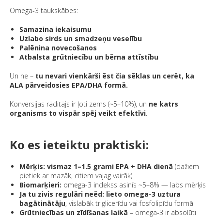
Omega-3 taukskābes:
Samazina iekaisumu
Uzlabo sirds un smadzeņu veselību
Palēnina novecošanos
Atbalsta grūtniecību un bērna attīstību
Un ne –
tu nevari vienkārši ēst čia sēklas un cerēt, ka
ALA pārveidosies EPA/DHA formā.
Konversijas rādītājs ir ļoti zems (~5–10%), un
ne katrs
organisms to vispār spēj veikt efektīvi
.
Ko es ieteiktu praktiski:
Mērķis: vismaz 1–1.5 grami EPA + DHA dienā
(dažiem
pietiek ar mazāk, citiem vajag vairāk)
Biomarķieri:
omega-3 indekss asinīs ~5–8% — labs mērķis
Ja tu zivis regulāri neēd:
lieto omega-3 uztura
bagātinātāju
, vislabāk triglicerīdu vai fosfolipīdu formā
Grūtniecības un zīdīšanas laikā
– omega-3 ir absolūti