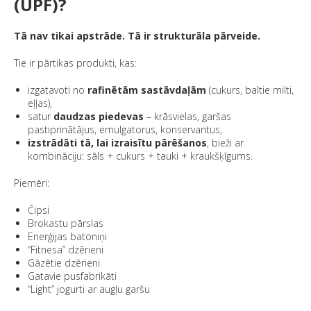
(UPF)?
Tā nav tikai apstrāde. Tā ir strukturāla pārveide.
Tie ir pārtikas produkti, kas:
izgatavoti no
rafinētām sastāvdaļām
(cukurs, baltie milti,
eļļas),
satur
daudzas piedevas
– krāsvielas, garšas
pastiprinātājus, emulgatorus, konservantus,
izstrādāti tā, lai izraisītu pārēšanos
, bieži ar
kombināciju: sāls + cukurs + tauki + kraukšķīgums.
Piemēri:
Čipsi
Brokastu pārslas
Enerģijas batoniņi
“Fitnesa” dzērieni
Gāzētie dzērieni
Gatavie pusfabrikāti
“Light” jogurti ar augļu garšu