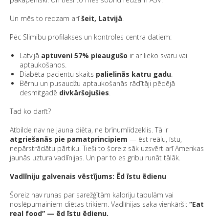
Un mēs to redzam arī
šeit, Latvijā
.
Pēc Slimību profilakses un kontroles centra datiem:
Latvijā
aptuveni 57% pieaugušo
ir ar lieko svaru vai
aptaukošanos.
Diabēta pacientu skaits
palielinās katru gadu
.
Bērnu un pusaudžu aptaukošanās rādītāji pēdējā
desmitgadē
divkāršojušies
.
Tad ko darīt?
Atbilde nav ne jauna diēta, ne brīnumlīdzeklis. Tā ir
atgriešanās pie pamatprincipiem
— ēst reālu, īstu,
nepārstrādātu pārtiku. Tieši to šoreiz sāk uzsvērt arī Amerikas
jaunās uztura vadlīnijas. Un par to es gribu runāt tālāk.
Vadlīniju galvenais vēstījums: Ēd īstu ēdienu
Šoreiz nav runas par sarežģītām kaloriju tabulām vai
noslēpumainiem diētas trikiem. Vadlīnijas saka vienkārši:
“Eat
real food” — ēd īstu ēdienu.