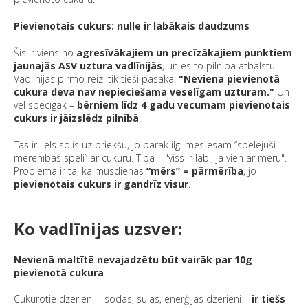
Pievienotais cukurs: nulle ir labākais daudzums
Šis ir viens no
agresīvākajiem un precīzākajiem punktiem
jaunajās ASV uztura vadlīnijās
, un es to pilnībā atbalstu.
Vadlīnijas pirmo reizi tik tieši pasaka:
"Neviena pievienotā
cukura deva nav nepieciešama veselīgam uzturam."
Un
vēl spēcīgāk –
bērniem līdz 4 gadu vecumam pievienotais
cukurs ir jāizslēdz pilnībā
.
Tas ir liels solis uz priekšu, jo pārāk ilgi mēs esam “spēlējuši
mērenības spēli” ar cukuru. Tipa – "viss ir labi, ja vien ar mēru".
Problēma ir tā, ka mūsdienās
“mērs” = pārmērība
, jo
pievienotais cukurs ir gandrīz visur
.
Ko vadlīnijas uzsver:
Nevienā maltītē nevajadzētu būt vairāk par 10g
pievienotā cukura
Cukurotie dzērieni – sodas, sulas, enerģijas dzērieni –
ir tiešs