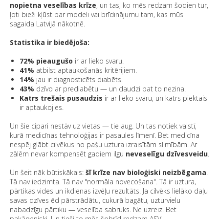
nopietna veselības krīze
, un tas, ko mēs redzam šodien tur,
ļoti bieži kļūst par modeli vai brīdinājumu tam, kas mūs
sagaida Latvijā nākotnē.
Statistika ir biedējoša:
72% pieaugušo
ir ar lieko svaru.
41%
atbilst aptaukošanās kritērijiem.
14%
jau ir diagnosticēts diabēts.
43%
dzīvo ar prediabētu — un daudzi pat to nezina.
Katrs trešais pusaudzis
ir ar lieko svaru, un katrs piektais
ir aptaukojies.
Un šie cipari nestāv uz vietas — tie aug. Un tas notiek valstī,
kurā medicīnas tehnoloģijas ir pasaules līmenī. Bet medicīna
nespēj glābt cilvēkus no pašu uztura izraisītām slimībām. Ar
zālēm nevar kompensēt gadiem ilgu
neveselīgu dzīvesveidu
.
Un šeit nāk būtiskākais:
šī krīze nav bioloģiski neizbēgama
.
Tā nav iedzimta. Tā nav "normāla novecošana". Tā ir uztura,
pārtikas vides un ikdienas izvēļu rezultāts. Ja cilvēks lielāko daļu
savas dzīves ēd pārstrādātu, cukurā bagātu, uzturvielu
nabadzīgu pārtiku — veselība sabruks. Ne uzreiz. Bet
pakāpeniski. Un tieši to mēs šobrīd redzam ASV.