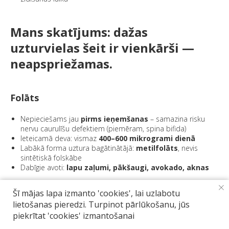
Mans skatījums: dažas
uzturvielas šeit ir vienkārši —
neapspriežamas.
Folāts
Nepieciešams jau
pirms ieņemšanas
– samazina risku
nervu caurulīšu defektiem (piemēram, spina bifida)
Ieteicamā deva: vismaz
400–600 mikrogrami dienā
Labākā forma uztura bagātinātājā:
metilfolāts
, nevis
sintētiskā folskābe
Dabīgie avoti:
lapu zaļumi, pākšaugi, avokado, aknas
Šī mājas lapa izmanto 'cookies', lai uzlabotu
Holīns — uztura neredzamais varonis
lietošanas pieredzi. Turpinot pārlūkošanu, jūs
piekrītat 'cookies' izmantošanai
Būtiska loma
augļa smadzeņu attīstībā