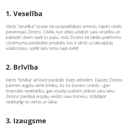
1. Veselība
Vārds “veselība” izceļas kā visizplatītākais iemesls, kāpēc cilvēki
pievienojas Zinzino. Cilvēki, kuri vēlas uzlabot savu veselību un
palīdzēt citiem darīt to pašu, redz Zinzino kā ideālu platformu.
Uzņēmuma piedāvātie produkti, kas ir vērsti uz labsajūtas
uzlabošanu, spēlē lielu lomu šajā izvēlē.
2. Brīvība
Vārds “brīvība” arī bieži parādās starp atbildēm. Daudzi Zinzino
partneri augstu vērtē brīvību, ko šis bizness sniedz – gan
finansiālo neatkarību, gan iespēju pašiem plānot savu laiku.
Zinzino piedāvā iespēju veidot savu biznesu, strādājot
neatkarīgi no vietas un laika.
3. Izaugsme