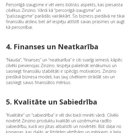
Personīgā izaugsme ir vēl viens būtisks aspekts, kas piesaista
cilvēkus Zinzino. Vārdi kā “personīgā izaugsme” un
“pašizaugsme” parādās vairākkārt. Šis bizness piedāvā ne tikai
finansiālu atdevi, bet arī iespēju attīstīt savas prasmes un augt
kā personībai.
4. Finanses un Neatkarība
“Nauda”, “finanses” un “neatkarība” ir citi svarīgi iemesli, kāpēc
cilvēki pievienojas Zinzino. Iespēja palielināt ienākumus un
sasniegt finansiālu stabilitāti ir spēcīgs motivators. Zinzino
piedāvā biznesa modeli, kas ļauj cilvēkiem strādāt sev un
sasniegt savus finansiālos mērķus.
5. Kvalitāte un Sabiedrība
“Kvalitāte” un “sabiedrība” ir vēl divi bieži minēti vārdi. Cilvēki
novērtē Zinzino produktu kvalitāti un uzņēmuma radīto
sabiedrību, kurā viņi jūtas atbalstīti un novērtēti. Būt daļai no
kopienas, kas dalās ar līdzīgām vērtībām un mērķiem, ir liela