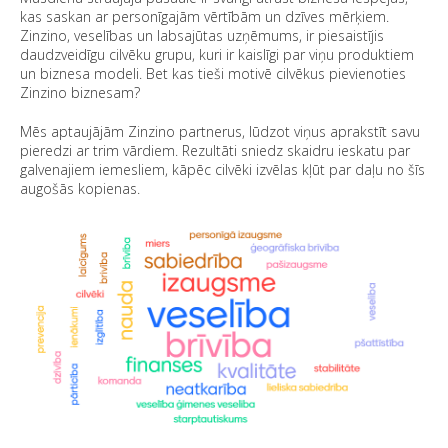
kas saskan ar personīgajām vērtībām un dzīves mērķiem.
Zinzino, veselības un labsajūtas uzņēmums, ir piesaistījis
daudzveidīgu cilvēku grupu, kuri ir kaislīgi par viņu produktiem
un biznesa modeli. Bet kas tieši motivē cilvēkus pievienoties
Zinzino biznesam?
Mēs aptaujājām Zinzino partnerus, lūdzot viņus aprakstīt savu
pieredzi ar trim vārdiem. Rezultāti sniedz skaidru ieskatu par
galvenajiem iemesliem, kāpēc cilvēki izvēlas kļūt par daļu no šīs
augošās kopienas.