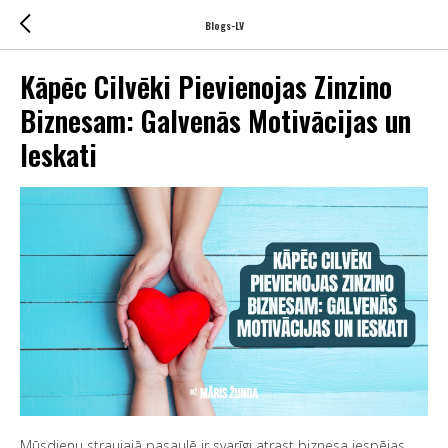
Blogs-LV
Kāpēc Cilvēki Pievienojas Zinzino
Biznesam: Galvenās Motivācijas un
Ieskati
Mūsdienu straujajā pasaulē ir svarīgi atrast biznesa iespējas,