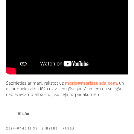
Sazinieties ar mani, rakstot uz
maris@mariszunda.com
, un
es ar prieku atbildēšu uz visiem jūsu jautājumiem un sniegšu
nepieciešamo atbalstu jūsu ceļā uz panākumiem!
Māris Žunda
2024-07-10 18:35
ZINZINO
NAUDA