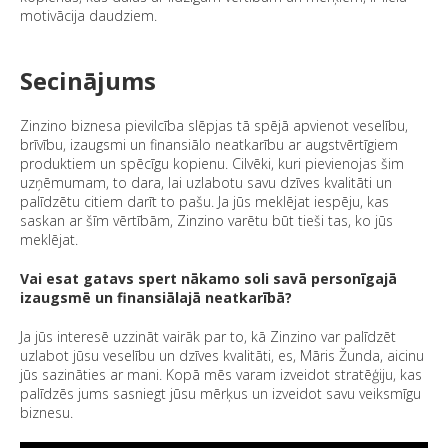
motivācija daudziem.
Secinājums
Zinzino biznesa pievilcība slēpjas tā spējā apvienot veselību,
brīvību, izaugsmi un finansiālo neatkarību ar augstvērtīgiem
produktiem un spēcīgu kopienu. Cilvēki, kuri pievienojas šim
uzņēmumam, to dara, lai uzlabotu savu dzīves kvalitāti un
palīdzētu citiem darīt to pašu. Ja jūs meklējat iespēju, kas
saskan ar šīm vērtībām, Zinzino varētu būt tieši tas, ko jūs
meklējat.
Vai esat gatavs spert nākamo soli savā personīgajā
izaugsmē un finansiālajā neatkarībā?
Ja jūs interesē uzzināt vairāk par to, kā Zinzino var palīdzēt
uzlabot jūsu veselību un dzīves kvalitāti, es, Māris Žunda, aicinu
jūs sazināties ar mani. Kopā mēs varam izveidot stratēģiju, kas
palīdzēs jums sasniegt jūsu mērķus un izveidot savu veiksmīgu
biznesu.