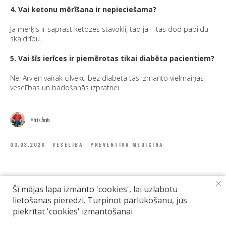
4. Vai ketonu mērīšana ir nepieciešama?
Ja mērķis ir saprast ketozes stāvokli, tad jā – tas dod papildu
skaidrību.
5. Vai šīs ierīces ir piemērotas tikai diabēta pacientiem?
Nē. Arvien vairāk cilvēku bez diabēta tās izmanto vielmaiņas
veselības un badošanās izpratnei.
Māris Žunda
03.03.2026
VESELĪBA
PREVENTĪVĀ MEDICĪNA
Šī mājas lapa izmanto 'cookies', lai uzlabotu
lietošanas pieredzi. Turpinot pārlūkošanu, jūs
piekrītat 'cookies' izmantošanai