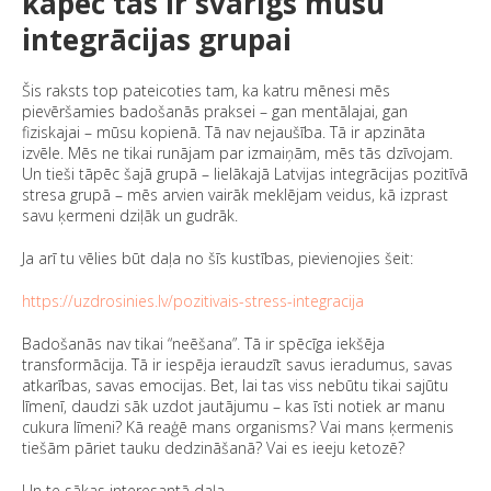
kāpēc tas ir svarīgs mūsu
integrācijas grupai
Šis raksts top pateicoties tam, ka katru mēnesi mēs
pievēršamies badošanās praksei – gan mentālajai, gan
fiziskajai – mūsu kopienā. Tā nav nejaušība. Tā ir apzināta
izvēle. Mēs ne tikai runājam par izmaiņām, mēs tās dzīvojam.
Un tieši tāpēc šajā grupā – lielākajā Latvijas integrācijas pozitīvā
stresa grupā – mēs arvien vairāk meklējam veidus, kā izprast
savu ķermeni dziļāk un gudrāk.
Ja arī tu vēlies būt daļa no šīs kustības, pievienojies šeit:
https://uzdrosinies.lv/pozitivais-stress-integracija
Badošanās nav tikai “neēšana”. Tā ir spēcīga iekšēja
transformācija. Tā ir iespēja ieraudzīt savus ieradumus, savas
atkarības, savas emocijas. Bet, lai tas viss nebūtu tikai sajūtu
līmenī, daudzi sāk uzdot jautājumu – kas īsti notiek ar manu
cukura līmeni? Kā reaģē mans organisms? Vai mans ķermenis
tiešām pāriet tauku dedzināšanā? Vai es ieeju ketozē?
Un te sākas interesantā daļa.