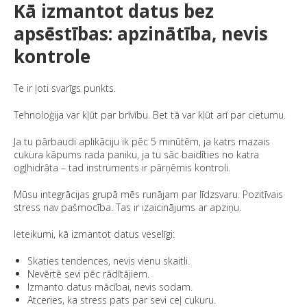
Kā izmantot datus bez
apsēstības: apzinātība, nevis
kontrole
Te ir ļoti svarīgs punkts.
Tehnoloģija var kļūt par brīvību. Bet tā var kļūt arī par cietumu.
Ja tu pārbaudi aplikāciju ik pēc 5 minūtēm, ja katrs mazais
cukura kāpums rada paniku, ja tu sāc baidīties no katra
ogļhidrāta – tad instruments ir pārņēmis kontroli.
Mūsu integrācijas grupā mēs runājam par līdzsvaru. Pozitīvais
stress nav pašmocība. Tas ir izaicinājums ar apziņu.
Ieteikumi, kā izmantot datus veselīgi:
Skaties tendences, nevis vienu skaitli.
Nevērtē sevi pēc rādītājiem.
Izmanto datus mācībai, nevis sodam.
Atceries, ka stress pats par sevi ceļ cukuru.