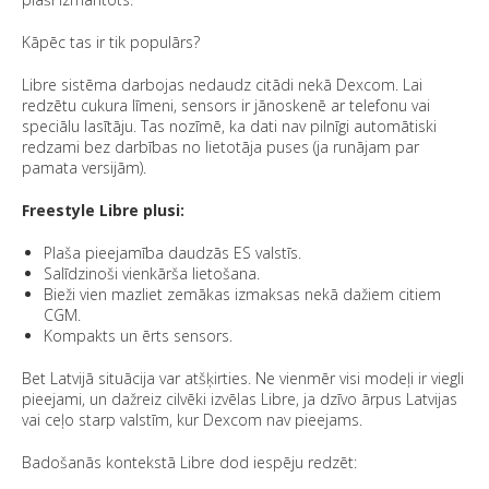
Kāpēc tas ir tik populārs?
Libre sistēma darbojas nedaudz citādi nekā Dexcom. Lai
redzētu cukura līmeni, sensors ir jānoskenē ar telefonu vai
speciālu lasītāju. Tas nozīmē, ka dati nav pilnīgi automātiski
redzami bez darbības no lietotāja puses (ja runājam par
pamata versijām).
Freestyle Libre plusi:
Plaša pieejamība daudzās ES valstīs.
Salīdzinoši vienkārša lietošana.
Bieži vien mazliet zemākas izmaksas nekā dažiem citiem
CGM.
Kompakts un ērts sensors.
Bet Latvijā situācija var atšķirties. Ne vienmēr visi modeļi ir viegli
pieejami, un dažreiz cilvēki izvēlas Libre, ja dzīvo ārpus Latvijas
vai ceļo starp valstīm, kur Dexcom nav pieejams.
Badošanās kontekstā Libre dod iespēju redzēt: