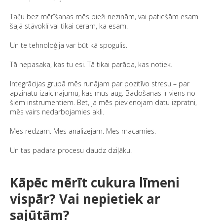
Taču bez mērīšanas mēs bieži nezinām, vai patiešām esam
šajā stāvoklī vai tikai ceram, ka esam.
Un te tehnoloģija var būt kā spogulis.
Tā nepasaka, kas tu esi. Tā tikai parāda, kas notiek.
Integrācijas grupā mēs runājam par pozitīvo stresu – par
apzinātu izaicinājumu, kas mūs aug. Badošanās ir viens no
šiem instrumentiem. Bet, ja mēs pievienojam datu izpratni,
mēs vairs nedarbojamies akli.
Mēs redzam. Mēs analizējam. Mēs mācāmies.
Un tas padara procesu daudz dziļāku.
Kāpēc mērīt cukura līmeni
vispār? Vai nepietiek ar
sajūtām?