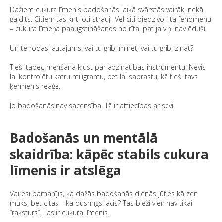
Dažiem cukura līmenis badošanās laikā svārstās vairāk, nekā
gaidīts. Citiem tas krīt ļoti strauji. Vēl citi piedzīvo rīta fenomenu
– cukura līmeņa paaugstināšanos no rīta, pat ja viņi nav ēduši.
Un te rodas jautājums: vai tu gribi minēt, vai tu gribi zināt?
Tieši tāpēc mērīšana kļūst par apzinātības instrumentu. Nevis
lai kontrolētu katru miligramu, bet lai saprastu, kā tieši tavs
ķermenis reaģē.
Jo badošanās nav sacensība. Tā ir attiecības ar sevi.
Badošanās un mentālā
skaidrība: kāpēc stabils cukura
līmenis ir atslēga
Vai esi pamanījis, ka dažās badošanās dienās jūties kā zen
mūks, bet citās – kā dusmīgs lācis? Tas bieži vien nav tikai
“raksturs”. Tas ir cukura līmenis.