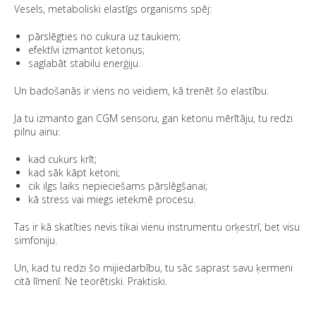
Vesels, metaboliski elastīgs organisms spēj:
pārslēgties no cukura uz taukiem;
efektīvi izmantot ketonus;
saglabāt stabilu enerģiju.
Un badošanās ir viens no veidiem, kā trenēt šo elastību.
Ja tu izmanto gan CGM sensoru, gan ketonu mērītāju, tu redzi
pilnu ainu:
kad cukurs krīt;
kad sāk kāpt ketoni;
cik ilgs laiks nepieciešams pārslēgšanai;
kā stress vai miegs ietekmē procesu.
Tas ir kā skatīties nevis tikai vienu instrumentu orķestrī, bet visu
simfoniju.
Un, kad tu redzi šo mijiedarbību, tu sāc saprast savu ķermeni
citā līmenī. Ne teorētiski. Praktiski.