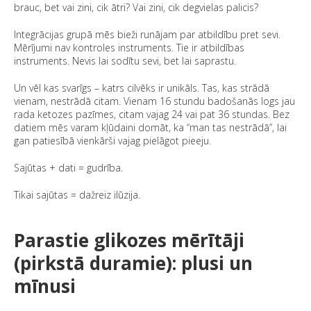
brauc, bet vai zini, cik ātri? Vai zini, cik degvielas palicis?
Integrācijas grupā mēs bieži runājam par atbildību pret sevi.
Mērījumi nav kontroles instruments. Tie ir atbildības
instruments. Nevis lai sodītu sevi, bet lai saprastu.
Un vēl kas svarīgs – katrs cilvēks ir unikāls. Tas, kas strādā
vienam, nestrādā citam. Vienam 16 stundu badošanās logs jau
rada ketozes pazīmes, citam vajag 24 vai pat 36 stundas. Bez
datiem mēs varam kļūdaini domāt, ka “man tas nestrādā”, lai
gan patiesībā vienkārši vajag pielāgot pieeju.
Sajūtas + dati = gudrība.
Tikai sajūtas = dažreiz ilūzija.
Parastie glikozes mērītāji
(pirkstā duramie): plusi un
mīnusi