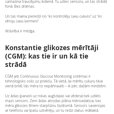
samazina traucējumu ikdienā. Tu uzliec sensoru, un tas strādā
fonā. Bez drāmas.
Un tas maina pieredzi no “es kontrolēju savu cukuru” uz “es
vēroju savu ķermeni”.
Atšķirība ir milzīga.
Konstantie glikozes mērītāji
(CGM): kas tie ir un kā tie
strādā
CGM jeb Continuous Glucose Monitoring sistēmas ir
tehnoloģisks solis uz priekšu. Tā vietā, lai mērītu cukuru tikai
vienā brīdī, tās mēra to nepārtraukti – ik pēc dažām minūtēm.
Uz ādas (parasti uz rokas augšdaļas vai vēdera) tiek uzlikts
mazs sensors. Zem ādas atrodas plāna mikroadatiņa, kas
mēra glikozes līmeni starpšūnu šķidrumā. Sensors savienojas
ar telefonu vai īpašu uztvērēju, un tu redzi datus reāllaikā.