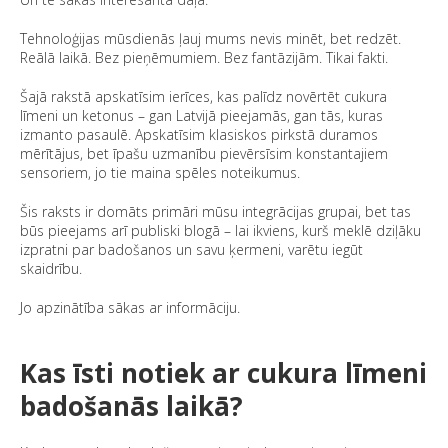
Tehnoloģijas mūsdienās ļauj mums nevis minēt, bet redzēt.
Reālā laikā. Bez pieņēmumiem. Bez fantāzijām. Tikai fakti.
Šajā rakstā apskatīsim ierīces, kas palīdz novērtēt cukura
līmeni un ketonus – gan Latvijā pieejamās, gan tās, kuras
izmanto pasaulē. Apskatīsim klasiskos pirkstā duramos
mērītājus, bet īpašu uzmanību pievērsīsim konstantajiem
sensoriem, jo tie maina spēles noteikumus.
Šis raksts ir domāts primāri mūsu integrācijas grupai, bet tas
būs pieejams arī publiski blogā – lai ikviens, kurš meklē dziļāku
izpratni par badošanos un savu ķermeni, varētu iegūt
skaidrību.
Jo apzinātība sākas ar informāciju.
Kas īsti notiek ar cukura līmeni
badošanās laikā?