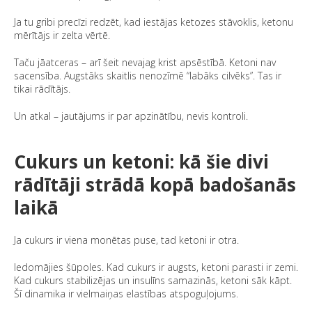
Ja tu gribi precīzi redzēt, kad iestājas ketozes stāvoklis, ketonu
mērītājs ir zelta vērtē.
Taču jāatceras – arī šeit nevajag krist apsēstībā. Ketoni nav
sacensība. Augstāks skaitlis nenozīmē “labāks cilvēks”. Tas ir
tikai rādītājs.
Un atkal – jautājums ir par apzinātību, nevis kontroli.
Cukurs un ketoni: kā šie divi
rādītāji strādā kopā badošanās
laikā
Ja cukurs ir viena monētas puse, tad ketoni ir otra.
Iedomājies šūpoles. Kad cukurs ir augsts, ketoni parasti ir zemi.
Kad cukurs stabilizējas un insulīns samazinās, ketoni sāk kāpt.
Šī dinamika ir vielmaiņas elastības atspoguļojums.