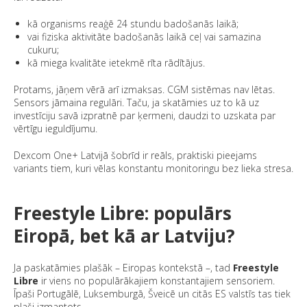
kā organisms reaģē 24 stundu badošanās laikā;
vai fiziska aktivitāte badošanās laikā ceļ vai samazina
cukuru;
kā miega kvalitāte ietekmē rīta rādītājus.
Protams, jāņem vērā arī izmaksas. CGM sistēmas nav lētas.
Sensors jāmaina regulāri. Taču, ja skatāmies uz to kā uz
investīciju savā izpratnē par ķermeni, daudzi to uzskata par
vērtīgu ieguldījumu.
Dexcom One+ Latvijā šobrīd ir reāls, praktiski pieejams
variants tiem, kuri vēlas konstantu monitoringu bez lieka stresa.
Freestyle Libre: populārs
Eiropā, bet kā ar Latviju?
Ja paskatāmies plašāk – Eiropas kontekstā –, tad
Freestyle
Libre
ir viens no populārākajiem konstantajiem sensoriem.
Īpaši Portugālē, Luksemburgā, Šveicē un citās ES valstīs tas tiek
plaši izmantots.