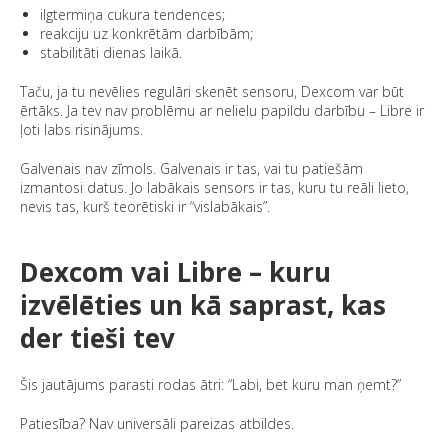
ilgtermiņa cukura tendences;
reakciju uz konkrētām darbībām;
stabilitāti dienas laikā.
Taču, ja tu nevēlies regulāri skenēt sensoru, Dexcom var būt
ērtāks. Ja tev nav problēmu ar nelielu papildu darbību – Libre ir
ļoti labs risinājums.
Galvenais nav zīmols. Galvenais ir tas, vai tu patiešām
izmantosi datus. Jo labākais sensors ir tas, kuru tu reāli lieto,
nevis tas, kurš teorētiski ir “vislabākais”.
Dexcom vai Libre – kuru
izvēlēties un kā saprast, kas
der tieši tev
Šis jautājums parasti rodas ātri: “Labi, bet kuru man ņemt?”
Patiesība? Nav universāli pareizas atbildes.