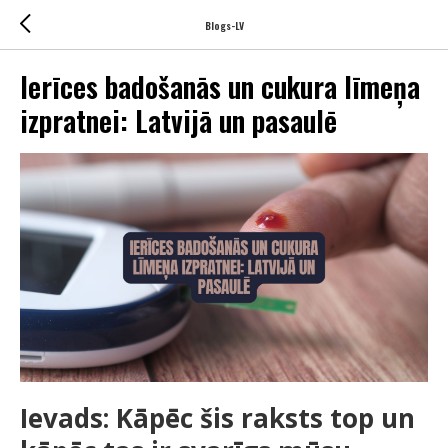
Blogs-LV
Ierīces badošanās un cukura līmeņa
izpratnei: Latvijā un pasaulē
Ievads: Kāpēc šis raksts top un