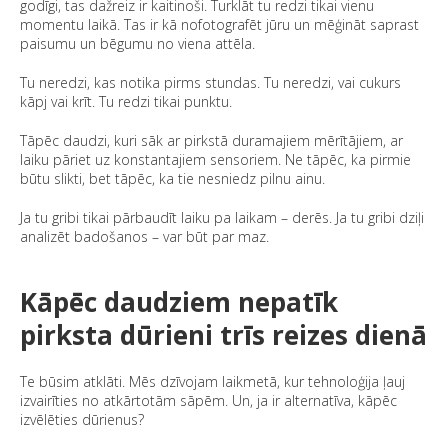
godīgi, tas dažreiz ir kaitinoši. Turklāt tu redzi tikai vienu
momentu laikā. Tas ir kā nofotografēt jūru un mēģināt saprast
paisumu un bēgumu no viena attēla.
Tu neredzi, kas notika pirms stundas. Tu neredzi, vai cukurs
kāpj vai krīt. Tu redzi tikai punktu.
Tāpēc daudzi, kuri sāk ar pirkstā duramajiem mērītājiem, ar
laiku pāriet uz konstantajiem sensoriem. Ne tāpēc, ka pirmie
būtu slikti, bet tāpēc, ka tie nesniedz pilnu ainu.
Ja tu gribi tikai pārbaudīt laiku pa laikam – derēs. Ja tu gribi dziļi
analizēt badošanos – var būt par maz.
Kāpēc daudziem nepatīk
pirksta dūrieni trīs reizes dienā
Te būsim atklāti. Mēs dzīvojam laikmetā, kur tehnoloģija ļauj
izvairīties no atkārtotām sāpēm. Un, ja ir alternatīva, kāpēc
izvēlēties dūrienus?