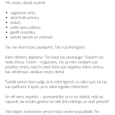
Trīs reizes dienā nozīmē:
sagatavot ierīci;
dezinficēt pirkstu;
iedurt;
uzlikt asins pilienu;
gaidīt rezultātu;
utilizēt lanceti un strēmeli.
Tas nav tikai fizisks jautājums. Tas ir psiholoģisks.
Katrs dūriens atgādina: “Tev kaut kas jāuzrauga.” Dažiem tas
rada stresu. Citiem – nogurumu. Un, ja mēs runājam par
pozitīvo stresu, tad šis bieži kļūst par negatīvu mikro-stresu,
kas atkārtojas vairākas reizes dienā.
Turklāt pirksti kļūst jutīgi. Ja tu mērī ilgstoši, tu sāksi just, ka tas
nav patīkami. It īpaši, ja to dara regulāri mēnešiem.
Un vēl viens aspekts – spontanitāte. Ja tu esi darbā, ceļā vai
sapulcē, vai tiešām gribēsi tur vilkt ārā mērītāju un durt pirkstā?
Tieši tāpēc konstantie sensori kļūst arvien populārāki. Tie