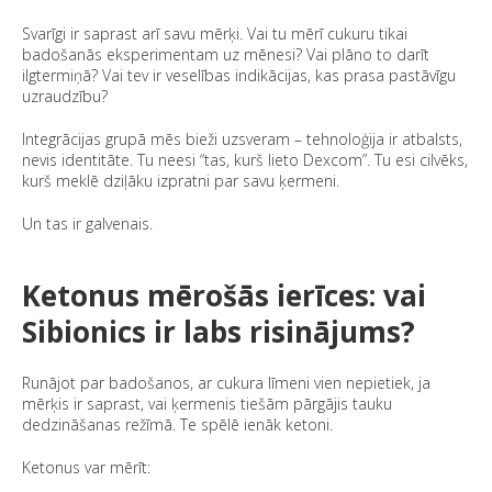
Svarīgi ir saprast arī savu mērķi. Vai tu mērī cukuru tikai
badošanās eksperimentam uz mēnesi? Vai plāno to darīt
ilgtermiņā? Vai tev ir veselības indikācijas, kas prasa pastāvīgu
uzraudzību?
Integrācijas grupā mēs bieži uzsveram – tehnoloģija ir atbalsts,
nevis identitāte. Tu neesi “tas, kurš lieto Dexcom”. Tu esi cilvēks,
kurš meklē dziļāku izpratni par savu ķermeni.
Un tas ir galvenais.
Ketonus mērošās ierīces: vai
Sibionics ir labs risinājums?
Runājot par badošanos, ar cukura līmeni vien nepietiek, ja
mērķis ir saprast, vai ķermenis tiešām pārgājis tauku
dedzināšanas režīmā. Te spēlē ienāk ketoni.
Ketonus var mērīt: