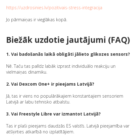
https://uzdrosinies.lv/pozitivais-stress-integracija
Jo pārmaiņas ir vieglākas kopā.
Biežāk uzdotie jautājumi (FAQ)
1. Vai badošanās laikā obligāti jālieto glikozes sensors?
Nē. Taču tas palīdz labāk izprast individuālo reakciju un
vielmaiņas dinamiku.
2. Vai Dexcom One+ ir pieejams Latvijā?
Jā, tas ir viens no populārākajiem konstantajiem sensoriem
Latvijā ar labu tehnisko atbalstu.
3. Vai Freestyle Libre var izmantot Latvijā?
Tas ir plaši pieejams daudzās ES valstīs. Latvijā pieejamība var
atšķirties atkarībā no izplatītājiem.