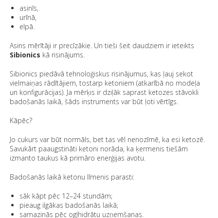
asinīs,
urīnā,
elpā.
Asins mērītāji ir precīzākie. Un tieši šeit daudziem ir ieteikts
Sibionics
kā risinājums.
Sibionics piedāvā tehnoloģiskus risinājumus, kas ļauj sekot
vielmaiņas rādītājiem, tostarp ketoniem (atkarībā no modeļa
un konfigurācijas). Ja mērķis ir dziļāk saprast ketozes stāvokli
badošanās laikā, šāds instruments var būt ļoti vērtīgs.
Kāpēc?
Jo cukurs var būt normāls, bet tas vēl nenozīmē, ka esi ketozē.
Savukārt paaugstināti ketoni norāda, ka ķermenis tiešām
izmanto taukus kā primāro enerģijas avotu.
Badošanās laikā ketonu līmenis parasti:
sāk kāpt pēc 12–24 stundām;
pieaug ilgākas badošanās laikā;
samazinās pēc ogļhidrātu uzņemšanas.