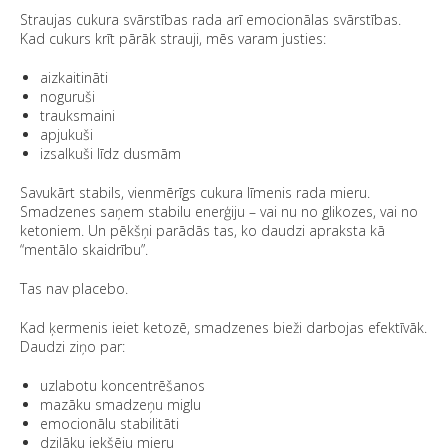
Straujas cukura svārstības rada arī emocionālas svārstības.
Kad cukurs krīt pārāk strauji, mēs varam justies:
aizkaitināti
noguruši
trauksmaini
apjukuši
izsalkuši līdz dusmām
Savukārt stabils, vienmērīgs cukura līmenis rada mieru.
Smadzenes saņem stabilu enerģiju – vai nu no glikozes, vai no
ketoniem. Un pēkšņi parādās tas, ko daudzi apraksta kā
“mentālo skaidrību”.
Tas nav placebo.
Kad ķermenis ieiet ketozē, smadzenes bieži darbojas efektīvāk.
Daudzi ziņo par:
uzlabotu koncentrēšanos
mazāku smadzeņu miglu
emocionālu stabilitāti
dziļāku iekšēju mieru