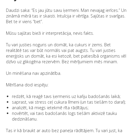
Daudzi saka: “Es jau jūtu savu ķermeni. Man nevajag ierīces.” Un
zināmā mērā tas ir skaisti. Intuīcija ir vērtīga. Sajūtas ir svarīgas.
Bet te ir viens “bet”.
Mūsu sajūtas bieži ir interpretācija, nevis fakts.
Tu vari justies noguris un domāt, ka cukurs ir zems. Bet
realitātē tas var būt normāls vai pat augsts. Tu vari justies
enerģisks un domāt, ka esi ketozē, bet patiesībā organisms vēl
dzīvo uz glikogēna rezervēm. Bez mērījumiem mēs minam.
Un minēšana nav apzinātība.
Mērīšana dod iespēju:
redzēt, kā reaģē tavs ķermenis uz kafiju badošanās laikā;
saprast, vai stress ceļ cukura līmeni (un tas tiešām to dara!);
analizēt, kā miegs ietekmē rīta rādītājus;
novērtēt, vai tavs badošanās logs tiešām aktivizē tauku
dedzināšanu.
Tas ir kā braukt ar auto bez paneļa rādītājiem. Tu vari just, ka