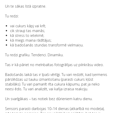
Un te sākas īstā izpratne.
Tu redzi:
vai cukurs kāpj vai krīt;
cik strauji tas mainās;
kā stress to ietekmē;
kā miegs maina rādītājus;
kā badošanās stundas transformē vielmaiņu.
Tu redzi grafiku. Tendenci. Dinamiku.
Tas ir kā pāriet no melnbaltas fotogrāfijas uz pilnkrāsu video.
Badošanās laikā tas ir īpaši vērtīgi. Tu vari redzēt, kad ķermenis
pārslēdzas uz tauku izmantošanu (parasti cukurs kļūst
stabilāks). Tu vari pamanīt rīta cukura kāpumu, pat ja neko
neesi ēdis. Tu vari analizēt, vai kafija izraisa reakciju.
Un svarīgākais – tas notiek bez dūrieniem katru dienu.
Sensors parasti darbojas 10–14 dienas (atkarībā no modeļa),