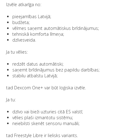
Izvēle atkarīga no:
pieejamības Latvijā;
budžeta;
vēlmes saņemt automātiskus brīdinājumus;
tehniskā komforta līmeņa;
dzīvesveida.
Ja tu vēlies:
redzēt datus automātiski;
saņemt brīdinājumus bez papildu darbības;
stabilu atbalstu Latvijā;
tad Dexcom One+ var būt loģiska izvēle.
Ja tu:
dzīvo vai bieži uzturies citā ES valstī;
vēlies plaši izmantotu sistēmu;
neiebilsti skenēt sensoru manuāli;
tad Freestyle Libre ir lielisks variants.