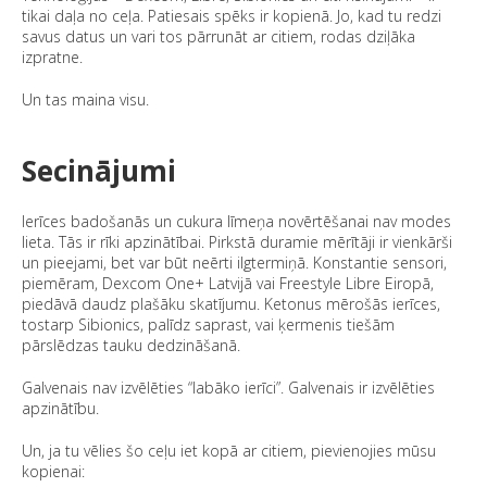
tikai daļa no ceļa. Patiesais spēks ir kopienā. Jo, kad tu redzi
savus datus un vari tos pārrunāt ar citiem, rodas dziļāka
izpratne.
Un tas maina visu.
Secinājumi
Ierīces badošanās un cukura līmeņa novērtēšanai nav modes
lieta. Tās ir rīki apzinātībai. Pirkstā duramie mērītāji ir vienkārši
un pieejami, bet var būt neērti ilgtermiņā. Konstantie sensori,
piemēram, Dexcom One+ Latvijā vai Freestyle Libre Eiropā,
piedāvā daudz plašāku skatījumu. Ketonus mērošās ierīces,
tostarp Sibionics, palīdz saprast, vai ķermenis tiešām
pārslēdzas tauku dedzināšanā.
Galvenais nav izvēlēties “labāko ierīci”. Galvenais ir izvēlēties
apzinātību.
Un, ja tu vēlies šo ceļu iet kopā ar citiem, pievienojies mūsu
kopienai: