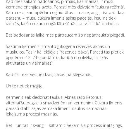
Kad mēs sākam badošanos, pirmais, kas mainās, ir mūsu
ķermeņa enerģijas avots. Parasti mēs dzīvojam “cukura režīmā”.
Katru reizi, kad apēdam ogļhidrātus – maize, augļi, rīsi, pat daļa
dārzeņu – mūsu cukura līmenis asinīs paceļas. Insulīns tiek
izdalīts, lai šo cukuru nogādātu šūnās. Un viss it kā darbojas.
Bet badošanās laikā mēs pārtraucam šo nepārtraukto piegādi.
Sākumā ķermenis izmanto glikogēna rezerves aknās un
muskuļos. Tas ir kā iekšējais “rezerves bāks”. Parasti tas pietiek
apmēram 12–24 stundām (atkarībā no cilvēka, fiziskās
aktivitātes un vielmaiņas).
Kad šīs rezerves beidzas, sākas pārslēgšanās.
Un te notiek maģija.
Ķermenis sāk dedzināt taukus. Aknas ražo ketonus –
alternatīvu degvielu smadzenēm un ķermenim. Cukura līmenis
parasti stabilizējas zemākā līmenī. Insulīns samazinās.
Iekaisuma procesi mazinās.
Bet – un tas ir svarīgi – katram cilvēkam šis process ir atšķirīgs.