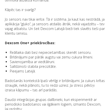
tehniskā atbalsta komanda.
Kāpēc tas ir svarīgi?
Jo sensors nav tikai ierīce. Tā ir sistēma. Ja kaut kas nestrādā, ja
aplikācija “gļuko”, ja sensors atdalās ātrāk, nekā vajadzētu – tev
vajag atbalstu. Un šeit Dexcom Latvijā bieži tiek slavēts tieši par
klientu servisu.
Dexcom One+ priekšrocības:
Reāllaika dati bez nepieciešamības skenēt sensoru.
Brīdinājumi par pārāk augstu vai zemu cukura līmeni.
Savienojamība ar viedtālruni.
Salīdzinoši stabila precizitāte.
Pieejams Latvijā.
Badošanās kontekstā īpaši vērtīgi ir brīdinājumi. Ja cukurs krītas
straujāk, nekā plānots, tu to redzi uzreiz. Ja stress pēkšņi
izraisa kāpumu – tas arī parādās.
Daudzi integrācijas grupas dalībnieki, kuri eksperimentē ar
periodisko badošanos vai ilgākiem logiem, izmanto Dexcom,
lai redzētu: