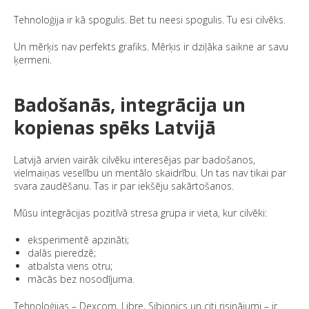
Tehnoloģija ir kā spogulis. Bet tu neesi spogulis. Tu esi cilvēks.
Un mērķis nav perfekts grafiks. Mērķis ir dziļāka saikne ar savu
ķermeni.
Badošanās, integrācija un
kopienas spēks Latvijā
Latvijā arvien vairāk cilvēku interesējas par badošanos,
vielmaiņas veselību un mentālo skaidrību. Un tas nav tikai par
svara zaudēšanu. Tas ir par iekšēju sakārtošanos.
Mūsu integrācijas pozitīvā stresa grupa ir vieta, kur cilvēki:
eksperimentē apzināti;
dalās pieredzē;
atbalsta viens otru;
mācās bez nosodījuma.
Tehnoloģijas – Dexcom, Libre, Sibionics un citi risinājumi – ir