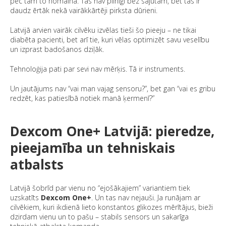
pēc tam to nomaina. Tas nav pilnīgi bez sajūtām, bet tas ir
daudz ērtāk nekā vairākkārtēji pirksta dūrieni.
Latvijā arvien vairāk cilvēku izvēlas tieši šo pieeju – ne tikai
diabēta pacienti, bet arī tie, kuri vēlas optimizēt savu veselību
un izprast badošanos dziļāk.
Tehnoloģija pati par sevi nav mērķis. Tā ir instruments.
Un jautājums nav “vai man vajag sensoru?”, bet gan “vai es gribu
redzēt, kas patiesībā notiek manā ķermenī?”
Dexcom One+ Latvijā: pieredze,
pieejamība un tehniskais
atbalsts
Latvijā šobrīd par vienu no “ejošākajiem” variantiem tiek
uzskatīts
Dexcom One+
. Un tas nav nejauši. Ja runājam ar
cilvēkiem, kuri ikdienā lieto konstantos glikozes mērītājus, bieži
dzirdam vienu un to pašu – stabils sensors un sakarīga