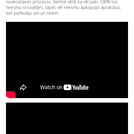
novecošanas procesos. Ņemot vērā, ka vēl pats 100% tos
neesmu noskatījies, tāpēc vēl neesmu apkopojis aprakstus,
bet piefiksēju sev un citiem.