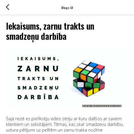
Blogs-LV
Iekaisums, zarnu trakts un
smadzeņu darbība
Šajā reizē es piefiksēju video sēriju ar kuru dalīšos ar saviem
klientiem un sekotājiem. Tēmas, kas skar smadzeņu darbību,
uztura pētījumi uz pelītēm un zarnu trakta nozīme