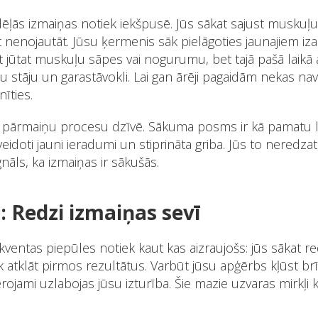
ēļās izmaiņas notiek iekšpusē. Jūs sākat sajust muskuļu
t nenojautāt. Jūsu ķermenis sāk pielāgoties jaunajiem iz
t jūtat muskuļu sāpes vai nogurumu, bet tajā pašā laikā 
 stāju un garastāvokli. Lai gan ārēji pagaidām nekas nav
īties.
ru pārmaiņu procesu dzīvē. Sākuma posms ir kā pamatu li
, veidoti jauni ieradumi un stiprināta griba. Jūs to neredza
gnāls, ka izmaiņas ir sākušās.
a: Redzi izmaiņas sevī
entas piepūles notiek kaut kas aizraujošs: jūs sākat
re
k atklāt pirmos rezultātus. Varbūt jūsu apģērbs kļūst brī
ievērojami uzlabojas jūsu izturība. Šie mazie uzvaras mirkļi 