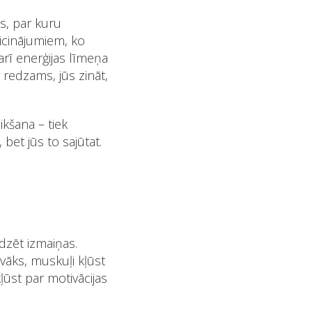
s, par kuru
aicinājumiem, ko
arī enerģijas līmeņa
 redzams, jūs zināt,
kšana – tiek
t, bet jūs to
sajūtat
.
dzēt
izmaiņas.
vāks, muskuļi kļūst
kļūst par motivācijas