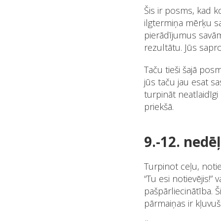
Šis ir posms, kad k
ilgtermiņa mērķu sas
pierādījumus savām p
rezultātu. Jūs sapro
Taču tieši šajā pos
jūs taču jau esat s
turpināt neatlaidīgi
priekšā.
9.-12. nedē
Turpinot ceļu, notie
“Tu esi notievējis!” 
pašpārliecinātība. Š
pārmaiņas ir kļuvuša