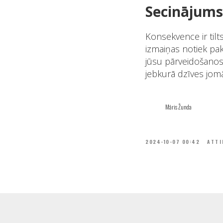
Secinājums
Konsekvence ir tilt
izmaiņas notiek pakā
jūsu pārveidošanos.
jebkurā dzīves jomā
Māris Žunda
2024-10-07 00:42
ATTI