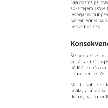
Šajā posmā pārmaiņa
apkārtējiem. Dzīvē 
Iespējams, tā ir pa
pašpārliecinātība. 
neapstrīdamas.
Konsekven
Šī sporta zāles ana
vienā naktī. Pirmaj
pēdējās četrās nedē
konsekvences jūs 
Mācība šeit ir skaid
notiks, ja būsiet k
dienas, pat ja rezul