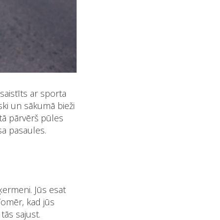
 saistīts ar sporta
iski un sākumā bieži
tā pārvērš pūles
sa pasaules.
 ķermeni. Jūs esat
 Tomēr, kad jūs
 tās
sajust
.