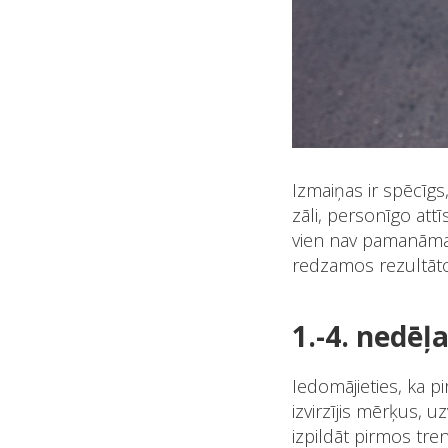
Izmaiņas ir spēcīgs,
zāli, personīgo att
vien nav pamanāmas
redzamos rezultāto
1.-4. nedēļ
Iedomājieties, ka p
izvirzījis mērķus, 
izpildāt pirmos tre