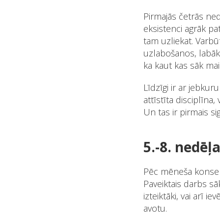
Pirmajās četrās ned
eksistenci agrāk pa
tam uzliekat. Varbū
uzlabošanos, labāku
ka kaut kas sāk main
Līdzīgi ir ar jebku
attīstīta disciplīna
Un tas ir pirmais si
5.-8. nedēļ
Pēc mēneša konsekv
Paveiktais darbs sā
izteiktāki, vai arī 
avotu.