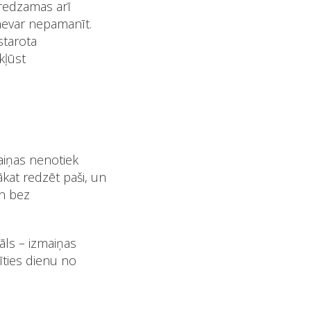
t redzamas arī
 nevar nepamanīt.
starota
kļūst
maiņas nenotiek
ākat redzēt paši, un
un bez
nāls – izmaiņas
īties dienu no