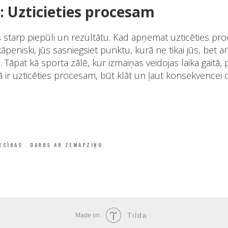
: Uzticieties procesam
s starp piepūli un rezultātu. Kad apņemat uzticēties pr
peniski, jūs sasniegsiet punktu, kurā ne tikai jūs, bet ar
 Tāpat kā sporta zālē, kur izmaiņas veidojas laika gaitā
 ir uzticēties procesam, būt klāt un ļaut konsekvencei 
ECĪBAS
DARBS AR ZEMAPZIŅU
Tilda
Made on