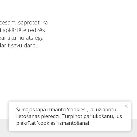
ocesam, saprotot, ka
ī apkārtējie redzēs
, panākumu atslēga
darīt savu darbu.
Šī mājas lapa izmanto 'cookies', lai uzlabotu
lietošanas pieredzi. Turpinot pārlūkošanu, jūs
piekrītat 'cookies' izmantošanai