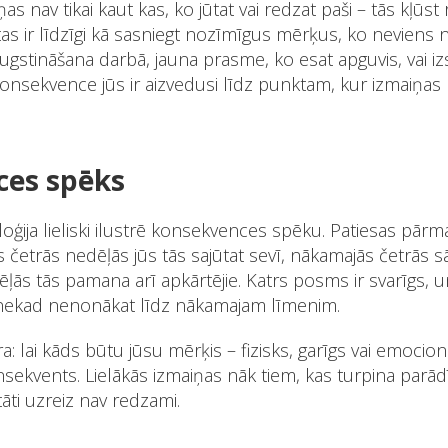
s nav tikai kaut kas, ko jūtat vai redzat paši – tās kļūs
tas ir līdzīgi kā sasniegt nozīmīgus mērķus, ko neviens
augstināšana darbā, jauna prasme, ko esat apguvis, vai iz
Konsekvence jūs ir aizvedusi līdz punktam, kur izmaiņas 
ces spēks
loģija lieliski ilustrē konsekvences spēku. Patiesas pār
ās četrās nedēļās jūs tās sajūtat sevī, nākamajās četrās s
ļās tās pamana arī apkārtējie. Katrs posms ir svarīgs, 
nekad nenonākat līdz nākamajam līmenim.
ra: lai kāds būtu jūsu mērķis – fizisks, garīgs vai emocio
onsekvents. Lielākās izmaiņas nāk tiem, kas turpina parād
tāti uzreiz nav redzami.