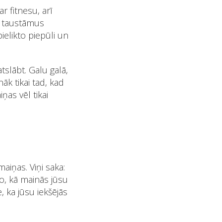
r fitnesu, arī
īt taustāmus
pielikto piepūli un
tslābt. Galu galā,
āk tikai tad, kad
ņas vēl tikai
maiņas. Viņi saka:
 to, kā mainās jūsu
, ka jūsu iekšējās