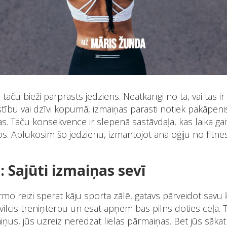
 taču bieži pārprasts jēdziens. Neatkarīgi no tā, vai tas ir
īstību vai dzīvi kopumā, izmaiņas parasti notiek pakāpen
. Taču konsekvence ir slepenā sastāvdaļa, kas laika gai
s. Aplūkosim šo jēdzienu, izmantojot analoģiju no fitne
a: Sajūti izmaiņas sevī
irmo reizi sperat kāju sporta zālē, gatavs pārveidot savu
uzvilcis treniņtērpu un esat apņēmības pilns doties ceļā.
niņus, jūs uzreiz
neredzat
lielas pārmaiņas. Bet jūs sākat