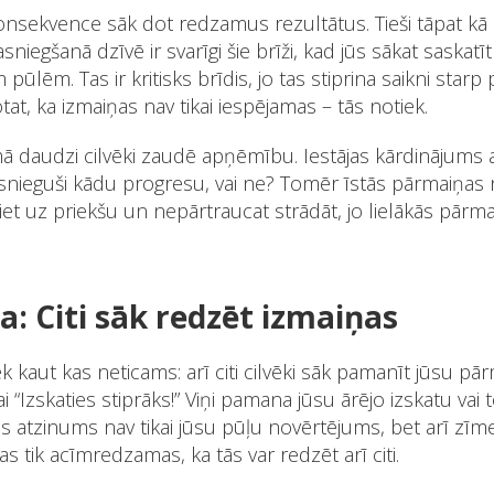
onsekvence sāk dot redzamus rezultātus. Tieši tāpat kā a
niegšanā dzīvē ir svarīgi šie brīži, kad jūs sākat saskat
ūlēm. Tas ir kritisks brīdis, jo tas stiprina saikni starp 
tat, ka izmaiņas nav tikai iespējamas – tās notiek.
mā daudzi cilvēki zaudē apņēmību. Iestājas kārdinājums a
asnieguši kādu progresu, vai ne? Tomēr īstās pārmaiņas n
 iet uz priekšu un nepārtraucat strādāt, jo lielākās pārmai
ļa: Citi sāk redzēt izmaiņas
k kaut kas neticams: arī citi cilvēki sāk pamanīt jūsu pār
vai “Izskaties stiprāks!” Viņi pamana jūsu ārējo izskatu vai
is atzinums nav tikai jūsu pūļu novērtējums, bet arī zīme
s tik acīmredzamas, ka tās var redzēt arī citi.