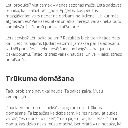
Lēti produkti? Visticamāk – vienas sezonas mūžs. Lēta sadzīves
tehnika, kas salūzt pēc gada. Apģērbs, kas pēc trīs
mazgāšanām vairs neder ne darbam, ne ikdienai. Un kur mēs
atgriežamies? Pie kases, atkal un atkal, tērējot vairāk nekā būtu
samaksājuši sākumā par kvalitatīvu preci.
Lēts serviss? Lēti pakalpojumi? Rezultāts bieži vien ir tāds pats
kā – „lēts risinājums kļūdai”: vispirms jāmaksā par salabošanu,
tad vēl par kļūdas seku novēršanu, un beigās – par jaunu
pakalpojumu. Tātad, trīsreiz vairāk naudas. Un vēl – laiks, stress
un vilšanās.
Trūkuma domāšana
Taču problēma nav tikai naudā. Tā sākas galvā. Mūsu
zemapziņā.
Daudziem no mums ir iekšēja programma – trūkuma
domāšana. Tā izpaužas kā ticība tam, ka “es nevaru atļauties
vairāk”, “es nedrīkstu riskēt”, “man jāņem tas, kas lētāks”. Tā ir
doma, kas dzīvo nevis mūsu maciņā, bet prātā – un nosaka, kā