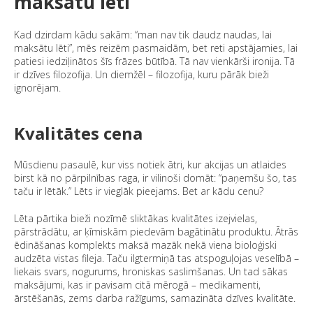
maksātu lēti
Kad dzirdam kādu sakām: “man nav tik daudz naudas, lai
maksātu lēti”, mēs reizēm pasmaidām, bet reti apstājamies, lai
patiesi iedziļinātos šīs frāzes būtībā. Tā nav vienkārši ironija. Tā
ir dzīves filozofija. Un diemžēl – filozofija, kuru pārāk bieži
ignorējam.
Kvalitātes cena
Mūsdienu pasaulē, kur viss notiek ātri, kur akcijas un atlaides
birst kā no pārpilnības raga, ir vilinoši domāt: “paņemšu šo, tas
taču ir lētāk.” Lēts ir vieglāk pieejams. Bet ar kādu cenu?
Lēta pārtika bieži nozīmē sliktākas kvalitātes izejvielas,
pārstrādātu, ar ķīmiskām piedevām bagātinātu produktu. Ātrās
ēdināšanas komplekts maksā mazāk nekā viena bioloģiski
audzēta vistas fileja. Taču ilgtermiņā tas atspoguļojas veselībā –
liekais svars, nogurums, hroniskas saslimšanas. Un tad sākas
maksājumi, kas ir pavisam citā mērogā – medikamenti,
ārstēšanās, zems darba ražīgums, samazināta dzīves kvalitāte.