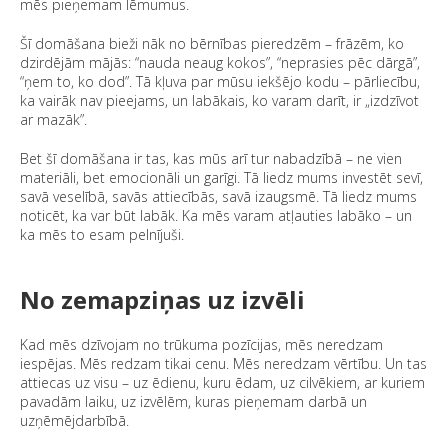
mēs pieņemam lēmumus.
Šī domāšana bieži nāk no bērnības pieredzēm – frāzēm, ko
dzirdējām mājās: “nauda neaug kokos”, “neprasies pēc dārgā”,
“ņem to, ko dod”. Tā kļuva par mūsu iekšējo kodu – pārliecību,
ka vairāk nav pieejams, un labākais, ko varam darīt, ir „izdzīvot
ar mazāk”.
Bet šī domāšana ir tas, kas mūs arī tur nabadzībā – ne vien
materiāli, bet emocionāli un garīgi. Tā liedz mums investēt sevī,
savā veselībā, savās attiecībās, savā izaugsmē. Tā liedz mums
noticēt, ka var būt labāk. Ka mēs varam atļauties labāko – un
ka mēs to esam pelnījuši.
No zemapziņas uz izvēli
Kad mēs dzīvojam no trūkuma pozīcijas, mēs neredzam
iespējas. Mēs redzam tikai cenu. Mēs neredzam vērtību. Un tas
attiecas uz visu – uz ēdienu, kuru ēdam, uz cilvēkiem, ar kuriem
pavadām laiku, uz izvēlēm, kuras pieņemam darbā un
uzņēmējdarbībā.