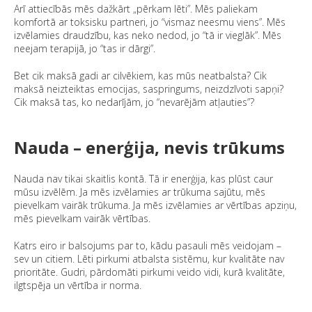
Arī attiecībās mēs dažkārt „pērkam lēti”. Mēs paliekam
komfortā ar toksisku partneri, jo “vismaz neesmu viens”. Mēs
izvēlamies draudzību, kas neko nedod, jo “tā ir vieglāk”. Mēs
neejam terapijā, jo “tas ir dārgi”.
Bet cik maksā gadi ar cilvēkiem, kas mūs neatbalsta? Cik
maksā neizteiktas emocijas, saspringums, neizdzīvoti sapņi?
Cik maksā tas, ko nedarījām, jo “nevarējām atļauties”?
Nauda – enerģija, nevis trūkums
Nauda nav tikai skaitlis kontā. Tā ir enerģija, kas plūst caur
mūsu izvēlēm. Ja mēs izvēlamies ar trūkuma sajūtu, mēs
pievelkam vairāk trūkuma. Ja mēs izvēlamies ar vērtības apziņu,
mēs pievelkam vairāk vērtības.
Katrs eiro ir balsojums par to, kādu pasauli mēs veidojam –
sev un citiem. Lēti pirkumi atbalsta sistēmu, kur kvalitāte nav
prioritāte. Gudri, pārdomāti pirkumi veido vidi, kurā kvalitāte,
ilgtspēja un vērtība ir norma.