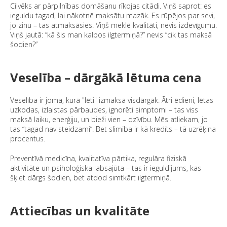
Cilvēks ar pārpilnības domāšanu rīkojas citādi. Viņš saprot:
es
ieguldu tagad, lai nākotnē maksātu mazāk.
Es rūpējos par sevi,
jo zinu – tas atmaksāsies. Viņš meklē kvalitāti, nevis izdevīgumu.
Viņš jautā: “kā šis man kalpos ilgtermiņā?” nevis “cik tas maksā
šodien?”
Veselība – dārgākā lētuma cena
Veselība ir joma, kurā "lēti" izmaksā visdārgāk. Ātri ēdieni, lētas
uzkodas, izlaistas pārbaudes, ignorēti simptomi – tas viss
maksā laiku, enerģiju, un bieži vien – dzīvību. Mēs atliekam, jo
tas “tagad nav steidzami”. Bet slimība ir kā kredīts – tā uzrēķina
procentus.
Preventīvā medicīna, kvalitatīva pārtika, regulāra fiziskā
aktivitāte un psiholoģiska labsajūta – tas ir ieguldījums, kas
šķiet dārgs šodien, bet atdod simtkārt ilgtermiņā.
Attiecības un kvalitāte