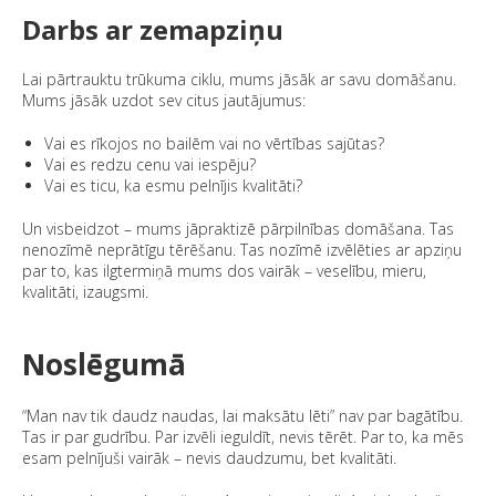
Darbs ar zemapziņu
Lai pārtrauktu trūkuma ciklu, mums jāsāk ar savu domāšanu.
Mums jāsāk uzdot sev citus jautājumus:
Vai es rīkojos no bailēm vai no vērtības sajūtas?
Vai es redzu cenu vai iespēju?
Vai es ticu, ka esmu pelnījis kvalitāti?
Un visbeidzot – mums jāpraktizē pārpilnības domāšana. Tas
nenozīmē neprātīgu tērēšanu. Tas nozīmē izvēlēties ar apziņu
par to, kas ilgtermiņā mums dos vairāk – veselību, mieru,
kvalitāti, izaugsmi.
Noslēgumā
“Man nav tik daudz naudas, lai maksātu lēti” nav par bagātību.
Tas ir par gudrību. Par izvēli ieguldīt, nevis tērēt. Par to, ka mēs
esam pelnījuši vairāk – nevis daudzumu, bet kvalitāti.