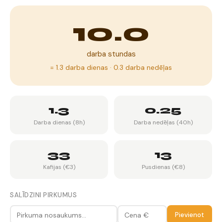
10.0
darba stundas
= 1.3 darba dienas · 0.3 darba nedēļas
1.3
0.25
Darba dienas (8h)
Darba nedēļas (40h)
33
13
Kafijas (€3)
Pusdienas (€8)
SALĪDZINI PIRKUMUS
Pievienot