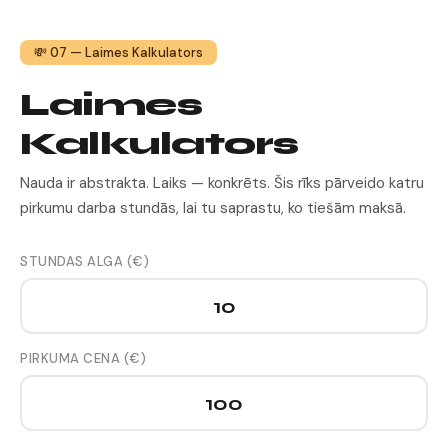
💸 07 — Laimes Kalkulators
Laimes
Kalkulators
Nauda ir abstrakta. Laiks — konkrēts. Šis rīks pārveido katru
pirkumu darba stundās, lai tu saprastu, ko tiešām maksā.
STUNDAS ALGA (€)
PIRKUMA CENA (€)