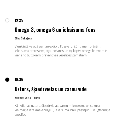
19:25
Omega 3, omega 6 un iekaisuma fons
Elīna Šukajeva
Vienkāršā valodā par taukskābju līdzsvaru, šūnu membrānām,
iekaisuma procesiem, atjaunošanos un to, kāpēc omega līdzsvars ir
viens no būtiskiem preventīvas veselības pamatiem.
19:35
Uzturs, šķiedrvielas un zarnu vide
Agnese Osīte - Slava
Kā ikdienas uzturs, šķiedrvielas, zarnu mikrobioms un cukura
vielmaiņa ietekmē enerģiju, iekaisuma fonu, pašsajūtu un ilgtermiņa
veselību.