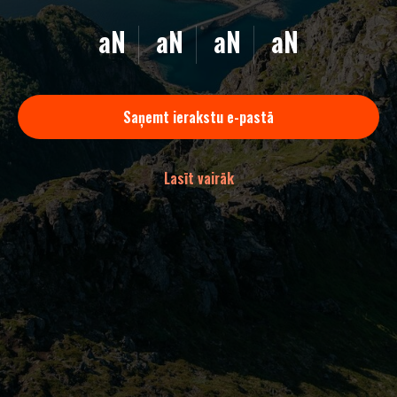
aN
aN
aN
aN
Saņemt ierakstu e-pastā
Lasīt vairāk