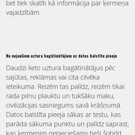
bet tiek skatīti kā informācija par ķermeņa
vajadzībām.
No nejaušiem uztura bagātinātājiem uz datos balstītu pieeju
Daudzi lieto uztura bagātinātājus pēc
sajūtas, reklāmas vai cita cilvēka
ieteikuma. Reizēm tas palīdz, reizēm tikai
rada pilnu plauktu un tukšāku maku,
civilizācijas sasniegums savā krāšņumā.
Datos balstīta pieeja sākas ar testu, kas
parāda sākuma punktu un palīdz saprast,
kas ķermenim nepieciešams tieši šobrīd.