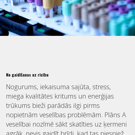
No gaidīšanas uz rīcību
Nogurums, iekaisuma sajūta, stress,
miega kvalitātes kritums un enerģijas
trūkums bieži parādās ilgi pirms
nopietnām veselības problēmām. Plāns A
veselībai nozīmē sākt skatīties uz ķermeni
agrāk, nevis gaidīt brīdi, kad tas piespiež