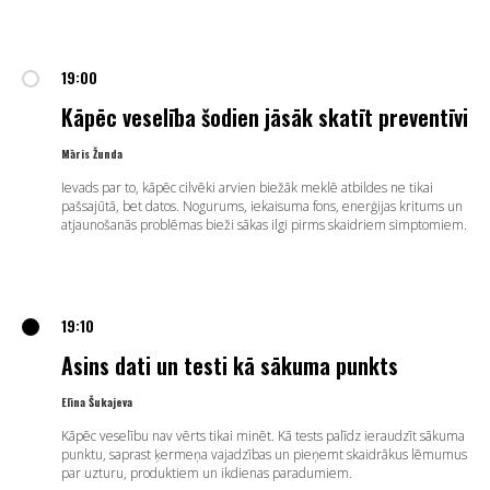
19:00
Kāpēc veselība šodien jāsāk skatīt preventīvi
Māris Žunda
Ievads par to, kāpēc cilvēki arvien biežāk meklē atbildes ne tikai
pašsajūtā, bet datos. Nogurums, iekaisuma fons, enerģijas kritums un
atjaunošanās problēmas bieži sākas ilgi pirms skaidriem simptomiem.
19:10
Asins dati un testi kā sākuma punkts
Elīna Šukajeva
Kāpēc veselību nav vērts tikai minēt. Kā tests palīdz ieraudzīt sākuma
punktu, saprast ķermeņa vajadzības un pieņemt skaidrākus lēmumus
par uzturu, produktiem un ikdienas paradumiem.